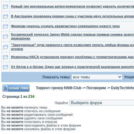
Новый тип вертикальных ветрогенераторов позволит удвоить количест
В Австралии проведена первая гонка с участием двух летательных аппар
Физикам удалось создать квазичастицу совершенно нового типа
Космический телескоп James Webb сделал первые прямые снимки экзоп
диапазонах
"Закрученные" лучи лазерного света позволяют лепить любые формы и
атомов
Инженеры НАСА установили причину проблемы с телеметрическими данн
От битов к p-битам: Один шаг вперед к практической реализации вероя
Показать темы:
Упоря
Торрент-трекер NNM-Club
->
Поговорим
->
DailyTechInfo
Страница
1
из
234
Перейти:
Вы
не можете
начинать темы
Вы
не можете
отвечать на сообщения
Вы
не можете
редактировать свои сообщения
Вы
не можете
удалять свои сообщения
Вы
не можете
голосовать в опросах
Вы
не можете
присоединять файлы в этом форуме
Вы
не можете
скачивать файлы в этом форуме