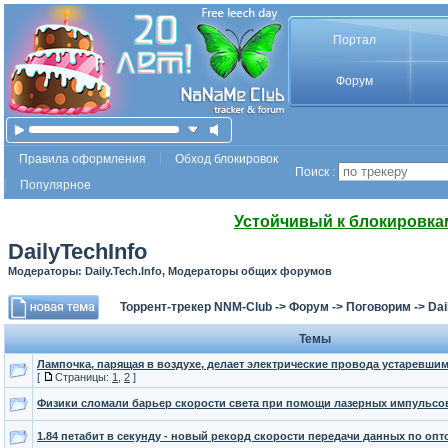
Портал
Форум
Правила оформления
Обход блокировок
Поиск :
Популярное
Устойчивый к блокировка
DailyTechInfo
Модераторы: Daily.Tech.Info, Модераторы общих форумов
Торрент-трекер NNM-Club
->
Форум
->
Поговорим
->
Dai
Темы
Лампочка, парящая в воздухе, делает электрические провода устаревшим
[
Страницы:
1
,
2
]
Физики сломали барьер скорости света при помощи лазерных импульсов
1.84 петабит в секунду - новый рекорд скорости передачи данных по оп