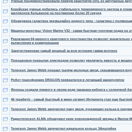
Ученые продемонстрировали первую квантовую сеть из запутанных друг
Корейские ученые добились стабильного термоядерного синтеза в плазм
миллионов Кельвинов на протяжении более 20 секунд
Обнаружена галактика чрезвычайно редкого типа - галактика с полярны
Машины-монстры: Vision Marine V32 - самая быстрая гоночная лодка на э
Реализация 64-мерного квантового пространства позволит значительно 
вычисления и коммуникации
Зарегистрирован самый мощный за всю историю гамма-всплеск
Порошковое покрытие электродов позволит увеличить емкость и мощно
Телескоп James Webb показал тысячи молодых звезд, скрывавшихся вну
Робот-трансформер DRAGON превратился в летающий манипулятор
Японцы создали первого в своем роде таракана-киборга с солнечной ба
46 терабит/с - самый быстрый в мире сегмент Интернета стал еще быстре
Телескоп James Webb запечатлел пару звезд, пускающих кольца в окруж
Радиотелескоп ALMA обнаружил крик новорожденной звезды в Малом 
Телескоп James Webb запечатлел идеальное кольцо Эйнштейна