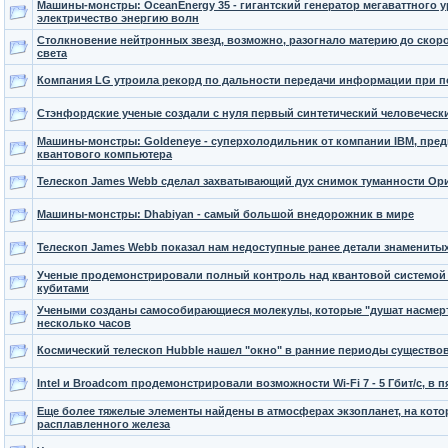
Машины-монстры: OceanEnergy 35 - гигантский генератор мегаваттного 
электричество энергию волн
Столкновение нейтронных звезд, возможно, разогнало материю до ско
света
Компания LG утроила рекорд по дальности передачи информации при 
Стэнфордские ученые создали с нуля первый синтетический человечес
Машины-монстры: Goldeneye - суперхолодильник от компании IBM, пре
квантового компьютера
Телескоп James Webb сделал захватывающий дух снимок туманности Ор
Машины-монстры: Dhabiyan - cамый большой внедорожник в мире
Телескоп James Webb показал нам недоступные ранее детали знамениты
Ученые продемонстрировали полный контроль над квантовой системой
кубитами
Учеными созданы самособирающиеся молекулы, которые "душат насмерть
несколько часов
Космический телескоп Hubble нашел "окно" в ранние периоды существо
Intel и Broadcom продемонстрировали возможности Wi-Fi 7 - 5 Гбит/с, в пя
Еще более тяжелые элементы найдены в атмосферах экзопланет, на кото
расплавленного железа