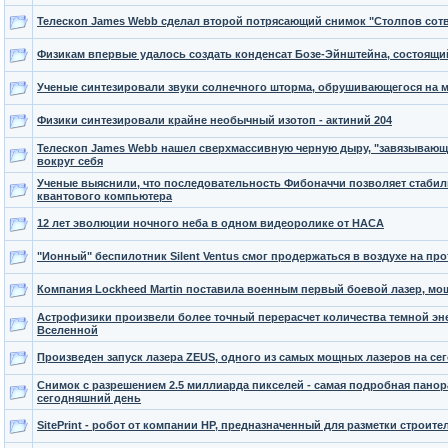
Телескоп James Webb сделал второй потрясающий снимок "Столпов сот
Физикам впервые удалось создать конденсат Бозе-Эйнштейна, состоящий
Ученые синтезировали звуки солнечного шторма, обрушивающегося на 
Физики синтезировали крайне необычный изотоп - актиний 204
Телескоп James Webb нашел сверхмассивную черную дыру, "завязывающую
вокруг себя
Ученые выяснили, что последовательность Фибоначчи позволяет стабил
квантового компьютера
12 лет эволюции ночного неба в одном видеоролике от НАСА
"Ионный" беспилотник Silent Ventus смог продержаться в воздухе на про
Компания Lockheed Martin поставила военным первый боевой лазер, мо
Астрофизики произвели более точный перерасчет количества темной эн
Вселенной
Произведен запуск лазера ZEUS, одного из самых мощных лазеров на с
Снимок с разрешением 2.5 миллиарда пикселей - самая подробная панор
сегодняшний день
SitePrint - робот от компании HP, предназначенный для разметки строи