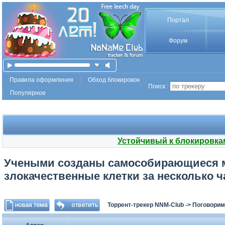
Портал
Форум
Правила оформления
Обход блокировок
Поиск :
Популярное
Устойчивый к блокировка
Учеными созданы самособирающиеся м
злокачественные клетки за несколько ч
Торрент-трекер NNM-Club
->
Поговорим