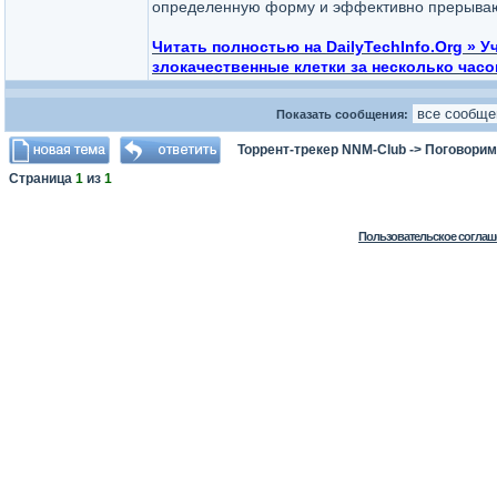
определенную форму и эффективно прерывают
Читать полностью на DailyTechInfo.Org »
злокачественные клетки за несколько часо
Показать сообщения:
Торрент-трекер NNM-Club
->
Поговорим
Страница
1
из
1
Пользовательское соглаш