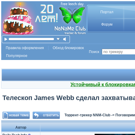
Портал
Форум
Правила оформления
Обход блокировок
Поиск :
Популярное
Устойчивый к блокировка
Телескоп James Webb сделал захватыв
Торрент-трекер NNM-Club
->
Поговорим
Автор