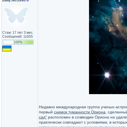
Daily.Tech.Info
®
Стаж: 17 лет 3 мес.
Сообщений: 11655
100%
Недавно международная группа ученых-астр
первый
снимок туманности Ориона
, сделанны
сад"
расположен в созвездии Ориона на удалени
практически совпадают с условиями, в котор