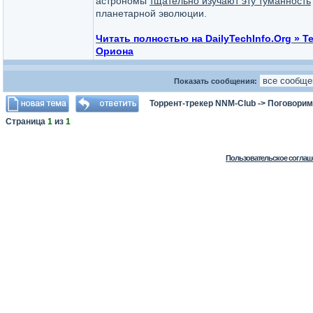
астрономы
тщательно изучают эту туманность
планетарной эволюции.
Читать полностью на DailyTechInfo.Org »
Ориона
Показать сообщения:
Торрент-трекер NNM-Club
->
Поговорим
Страница
1
из
1
Пользовательское соглаш