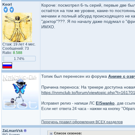
Keorl
Короче: посмотрел 6-ть серий, первые две был
остаётся на том же уровне, какие-то постоянн
мечами и полный абсурд происходящего не как
"доктор"???. Я по началу даже подумал о "фр
ИМХО.
Стаж: 19 лет 4 мес.
Сообщений: 73
Ratio:
8.588
1.74%
Топик был перенесен из форума
Аниме с озв
Причина переноса: На трекере доступна новая
https://nnmclub.to/forum/viewtopic.php?t=16170
Исправил релиз - напиши ЛС
ElSwanko
, дав ссыл
Если нет ответа 24 часа - нажми на кнопку "Обра
_________________
Перечень правил оформления ВСЕХ разделов
ZaLmanVsk
®
Список сезонов: