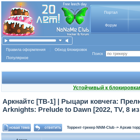
Портал
Форум
Правила оформления
Обход блокировок
Поиск :
Популярное
Устойчивый к блокировка
Аркнайтс [ТВ-1] | Рыцари ковчега: Прелю
Arknights: Prelude to Dawn [2022, TV, 8
Торрент-трекер NNM-Club
->
Архив тор