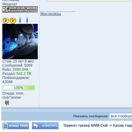
RG Аниме
Меценат
_________________
Мои релизы
Стаж: 15 лет 8 мес.
Сообщений: 5069
Ratio:
2890.049
Раздал:
541.2 TB
Поблагодарили:
42088
100%
Откуда: nnm-
club^anime
Показать сообщения:
Торрент-трекер NNM-Club
->
Архив тор