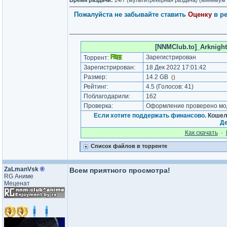
Время раздачи:
24/7 (мультитрекерная раздача) (минимум
Пожалуйста не забывайте ставить
Оценку
в р
[NNMClub.to]_Arknight
Зарегистрирован
Торрент:
Зарегистрирован:
18 Дек 2022 17:01:42
Размер:
14.2 GB
(
)
Рейтинг:
4.5
(Голосов:
41
)
Поблагодарили:
162
Проверка:
Оформление проверено мод
Если хотите поддержать финансово.
Кошелё
Де
Как cкачать
·
Список файлов в торренте
ZaLmanVsk
®
Всем приятного просмотра!
RG Аниме
Меценат