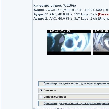
Качество видео:
WEBRip
Видео:
AVC/x264 (Main@L4.1), 1920x1080 (16:9
Аудио 1:
AAC, 48.0 KHz, 192 kbps, 2 ch
(Русск
Аудио 2:
AAC, 48.0 KHz, 317 kbps, 2 ch
(Япон
Просмотр доступен только для зарегистрирова
Эпизоды:
Список сезонов:
Просмотр доступен только для зарегистрирова