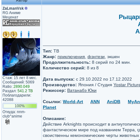
Автор
ZaLmanVsk
®
RG Аниме
Рыцари
Меценат
A
Тип:
ТВ
Жанр:
приключения
,
фэнтези
, экшен
Продолжительность:
8 серий по 24 мин.
Количество серий:
8 из 8
Стаж: 15 лет 8 мес.
Дата выпуска:
c 29.10.2022 по 17.12.2022
Сообщений: 5069
Производство:
Япония / Студия
Yostar Pictur
Ratio:
2890.049
Режиссер:
Ватанабэ Юки
Раздал:
541.2 TB
Поблагодарили:
42088
Ссылки:
World-Art
.....
ANN
.....
AniDB
.....
MyAn
100%
Planet
Откуда: nnm-
club^anime
Описание:
Действие Arknights происходит в антиутопичес
фантастическом мире под названием Терра, г
своиственны кемономические черты животных