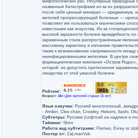
мифологических рас. Регулярные природные б
названные Катастрофами из-за их разрушител
после себя ценный минерал — ориджиниум, к
жителей прогрессирующей болезнью — орипат
позволяет им пользоваться магическими спос
известными как искусства. Из-за стопроцентно
высокой заразности болезни враждебность по
зараженным стала распространённым явлением
массовому карантину и изгнанию правительств
также к возникновению напряженности между
неинфицированными жителями. В центре сю
фармацевтическая компания «Остров Родос»,
которой: не допустить притеснения зараженны
лекарства от этой ужасной болезни.
6.0
473
/10
Рейтинг:
Возраст:
16+
(Для зрителей старше 16 лет)
Язык озвучки:
Русский многоголосый, закадр
- Amikiri, Cleo-chan, Crowley, Hekomi, Itashi, 
Субтитры:
Русские (софтсаб на надписи и по
Тайминг:
Shiro
Работа над субтитрами:
Flames, Evrey or zizi
Постер от:
ZaLmanVsk