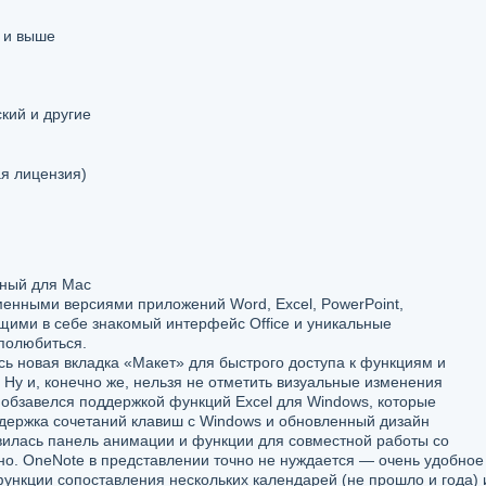
 и выше
кий и другие
я лицензия)
нный для Mac
менными версиями приложений Word, Excel, PowerPoint,
щими в себе знакомый интерфейс Office и уникальные
полюбиться.
ась новая вкладка «Макет» для быстрого доступа к функциям и
Ну и, конечно же, нельзя не отметить визуальные изменения
 обзавелся поддержкой функций Excel для Windows, которые
ддержка сочетаний клавиш с Windows и обновленный дизайн
овилась панель анимации и функции для совместной работы со
о. OneNote в представлении точно не нуждается — очень удобное 
ункции сопоставления нескольких календарей (не прошло и года) 