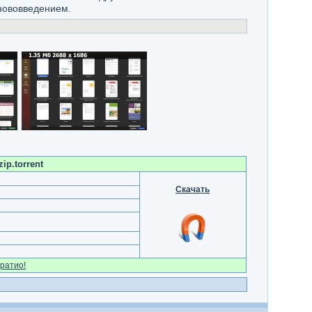
нововведением.
ip.torrent
Скачать
ратио!