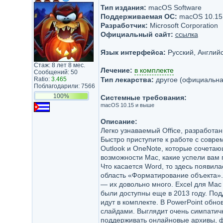
Тип издания:
macOS Software
Поддерживаемая ОС:
macOS 10.15
Разработчик:
Microsoft Corporation
Официальный сайт:
ссылка
Язык интерфейса:
Русский, Английс
Стаж: 8 лет 8 мес.
Лечение:
в комплекте
Сообщений: 50
Ratio:
3.465
Тип лекарства:
другое (официальна
Поблагодарили: 7566
100%
Системные требования:
macOS 10.15 и выше
Описание:
Легко узнаваемый Office, разработа
Быстро приступите к работе с совре
Outlook и OneNote, которые сочетаю
возможности Mac, какие успели вам 
Что касается Word, то здесь появил
область «Форматирование объекта». 
— их довольно много. Excel для Mac
были доступны еще в 2013 году. По
идут в комплекте. В PowerPoint обн
слайдами. Выглядит очень симпатичн
поддерживать онлайновые архивы, ф