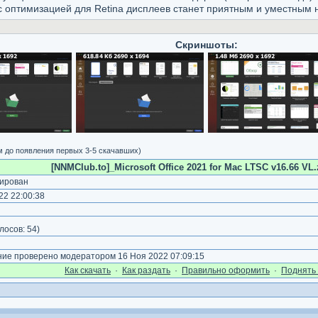
 оптимизацией для Retina дисплеев станет приятным и уместным 
Скриншоты:
м до появления первых 3-5 скачавших)
[NNMClub.to]_Microsoft Office 2021 for Mac LTSC v16.66 VL.z
ирован
2 22:00:38
)
лосов:
54
)
е проверено модератором 16 Ноя 2022 07:09:15
Как cкачать
·
Как раздать
·
Правильно оформить
·
Поднять 