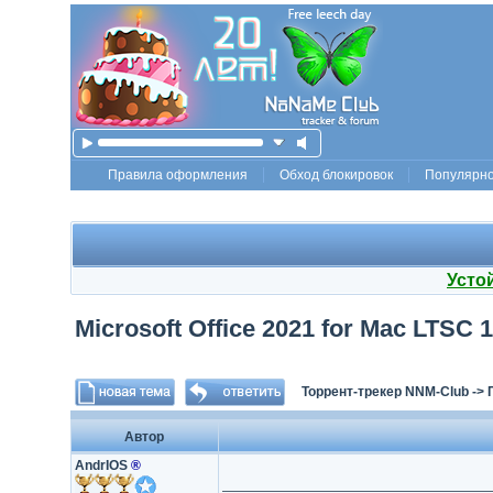
Правила оформления
Обход блокировок
Популярн
Усто
Microsoft Office 2021 for Mac LTSC 1
Торрент-трекер NNM-Club
->
Автор
AndrIOS
®