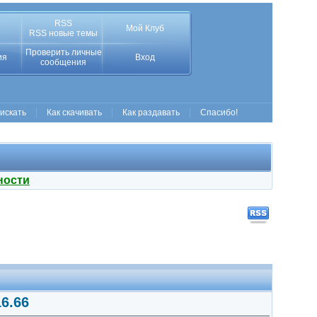
RSS
Мой Клуб
RSS новые темы
Проверить личные
ия
Вход
сообщения
 искать
Как скачивать
Как раздавать
Спасибо!
ности
16.66