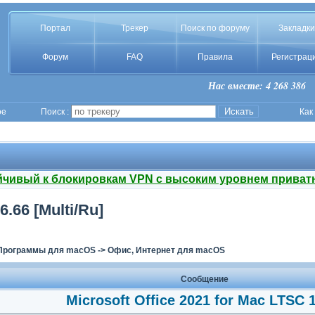
Портал
Трекер
Поиск по форуму
Закладки
Форум
FAQ
Правила
Регистрац
Нас вместе: 4 268 386
ое
Поиск :
Как
йчивый к блокировкам VPN с высоким уровнем приват
6.66 [Multi/Ru]
Программы для macOS
->
Офис, Интернет для macOS
Сообщение
Microsoft Office 2021 for Mac LTSC 