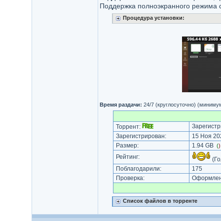
Поддержка полноэкранного режима с
Процедура установки:
Время раздачи:
24/7 (круглосуточно) (миниму
Зарегистр
Торрент:
Зарегистрирован:
15 Ноя 202
Размер:
1.94 GB
(
Рейтинг:
(Го
Поблагодарили:
175
Проверка:
Оформлени
Список файлов в торренте