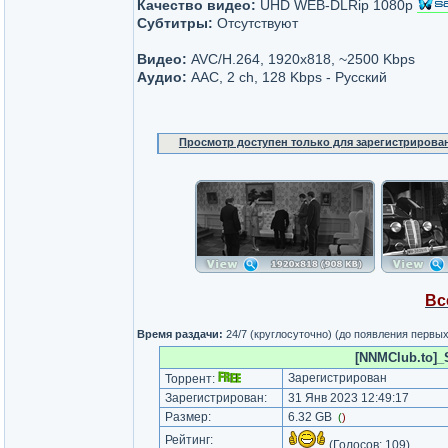
Качество видео:
UHD WEB-DLRip 1080p
Субтитры:
Отсутствуют
Видео:
AVC/H.264, 1920x818, ~2500 Kbps
Аудио:
AAC, 2 ch, 128 Kbps - Русский
Просмотр доступен только для зарегистрирова
Вс
Время раздачи:
24/7 (круглосуточно) (до появления первы
[NNMClub.to]_
Зарегистрирован
Торрент:
Зарегистрирован:
31 Янв 2023 12:49:17
Размер:
6.32 GB
(
)
Рейтинг:
(Голосов:
109
)