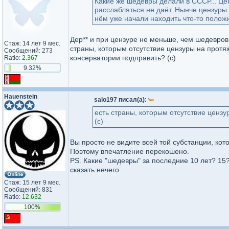
Какие же шедевры делали в СССР... Цен
расслабляться не даёт. Нынче цензуры 
нём уже начали находить что-то полож
Дер** и при цензуре не меньше, чем шедевров.
Стаж: 14 лет 9 мес.
страны, которым отсутствие цензуры на протя
Сообщений: 273
консерватории подправить? (c)
Ratio:
2.367
9.32%
Hauenstein
salo197 писал(а):
есть страны, которым отсутствие ценз
(c)
Вы просто не видите всей той субстанции, ко
Поэтому впечатление перекошено.
PS. Какие "шедевры" за последние 10 лет? 15
сказать нечего
Стаж: 15 лет 9 мес.
Сообщений: 831
Ratio:
12.632
100%