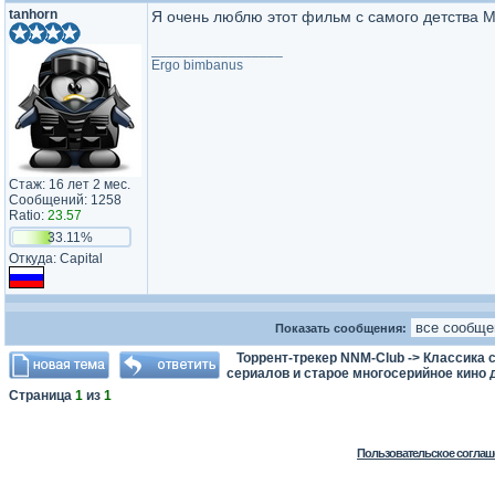
tanhorn
Я очень люблю этот фильм с самого детства М
_________________
Ergo bimbanus
Стаж: 16 лет 2 мес.
Сообщений: 1258
Ratio:
23.57
33.11%
Откуда: Capital
Показать сообщения:
Торрент-трекер NNM-Club
->
Классика с
сериалов и старое многосерийное кино д
Страница
1
из
1
Пользовательское соглаш