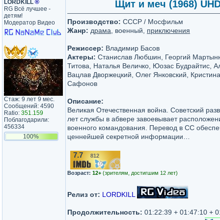
LORDKILL
®
Щит и меч (1968) UHD
RG Всё лучшее -
детям!
Производство:
СССР / Мосфильм
Модератор Видео
Жанр:
драма
, военный,
приключения
Режиссер:
Владимир Басов
Актеры:
Станислав Любшин, Георгий Мартыню
Титова, Наталья Величко, Юозас Будрайтис, А
Вацлав Дворжецкий, Олег Янковский, Кристина
Сафонов
Стаж: 9 лет 9 мес.
Описание:
Сообщений: 4590
Великая Отечественная война. Советский разв
Ratio:
351.159
лет службы в абвере завоевывает расположен
Поблагодарили:
456334
военного командования. Перевод в СС обеспеч
ценнейшей секретной информации…
100%
7.7
812
/10
Возраст:
12+
(зрителям, достигшим 12 лет)
Релиз от:
LORDKILL
Продолжительность:
01:22:39 + 01:47:10 + 0