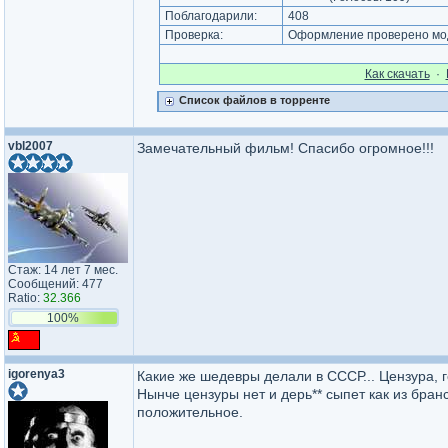
Поблагодарили:
408
Проверка:
Оформление проверено мод
Как cкачать
·
Список файлов в торренте
vbl2007
Замечательный фильм! Спасибо огромное!!!
Стаж: 14 лет 7 мес.
Сообщений: 477
Ratio:
32.366
100%
igorenya3
Какие же шедевры делали в СССР... Цензура, г
Нынче цензуры нет и дерь** сыпет как из бран
положительное.