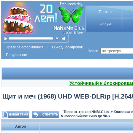
Портал
Форум
Правила оформления
Обход блокировок
Поиск :
Популярное
Устойчивый к блокировка
Щит и меч (1968) UHD WEB-DLRip [H.264/1
Торрент-трекер NNM-Club
->
Классика с
многосерийное кино до 90-х
Автор