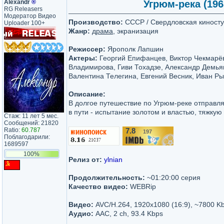
Аlехаndr
®
Угрюм-река (196
RG Releasers
Модератор Видео
Производство:
СССР / Свердловская киност
Uploader 100+
Жанр:
драма
, экранизация
Режиссер:
Ярополк Лапшин
Актеры:
Георгий Епифанцев, Виктор Чекмарё
Владимирова, Гиви Тохадзе, Александр Демья
Валентина Телегина, Евгений Весник, Иван Ры
Описание:
В долгое путешествие по Угрюм-реке отправля
в пути - испытание золотом и властью, тяжкую
Стаж: 11 лет 5 мес.
Сообщений: 21820
Ratio:
60.787
7.8
197
/10
Поблагодарили:
1689597
100%
Релиз от:
ylnian
Продолжительность:
~01:20:00 серия
Качество видео:
WEBRip
Видео:
AVC/H.264, 1920x1080 (16:9), ~7800 K
Аудио:
AAC, 2 ch, 93.4 Kbps