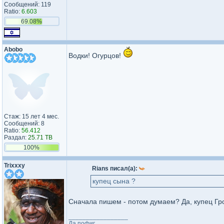
Сообщений: 119
Ratio:
6.603
69.08%
Abobo
Водки! Огурцов!
Стаж: 15 лет 4 мес.
Сообщений: 8
Ratio:
56.412
Раздал:
25.71 TB
100%
Trixxxy
Rians писал(а):
купец сына ?
Сначала пишем - потом думаем? Да, купец Гр
_________________
Да пофиг.