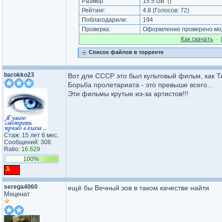
Размер:
15.5 GB
(
)
Рейтинг:
4.8
(Голосов:
72
)
Поблагодарили:
194
Проверка:
Оформление проверено мод
Как cкачать
·
Список файлов в торренте
barokko23
Вот для СССР это был культовый фильм, как Ти
Борьба пролетариата - это превыше всего...
Эти фильмы крутые из-за артистов!!!
Стаж: 15 лет 6 мес.
Сообщений: 308
Ratio:
16.629
100%
serega4060
ещё бы Вечный зов в таком качестве найти
Меценат