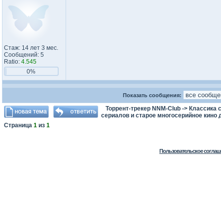
Стаж: 14 лет 3 мес.
Сообщений: 5
Ratio:
4.545
0%
Показать сообщения:
Торрент-трекер NNM-Club
->
Классика с
сериалов и старое многосерийное кино д
Страница
1
из
1
Пользовательское соглаш