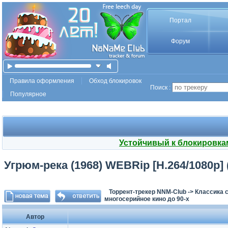
Портал
Форум
Правила оформления
Обход блокировок
Поиск :
Популярное
Устойчивый к блокировка
Угрюм-река (1968) WEBRip [H.264/1080p] (
Торрент-трекер NNM-Club
->
Классика с
многосерийное кино до 90-х
Автор