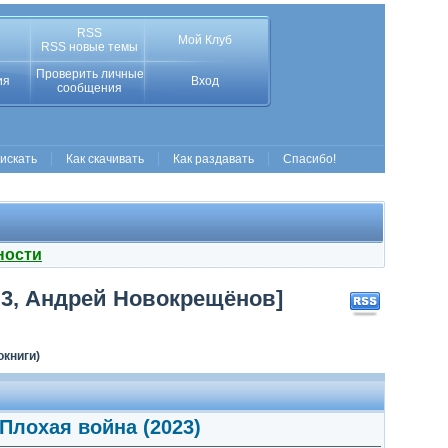
RSS
Мой Клуб
RSS новые темы
Проверить личные
ия
Вход
сообщения
 искать
Как скачивать
Как раздавать
Спасибо!
ности
MP3, Андрей Новокрещёнов]
окниги)
 Плохая война (2023)