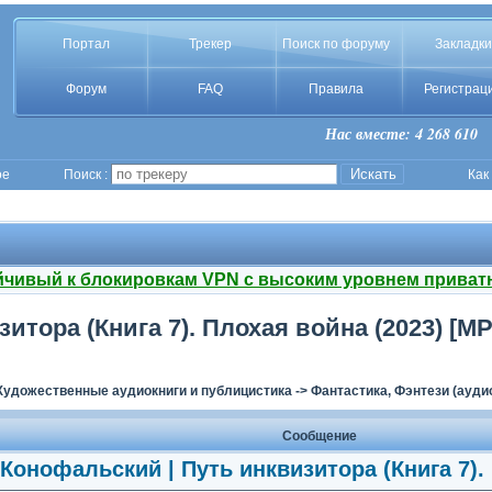
Портал
Трекер
Поиск по форуму
Закладки
Форум
FAQ
Правила
Регистрац
Нас вместе: 4 268 610
ое
Поиск :
Как
йчивый к блокировкам VPN с высоким уровнем приват
итора (Книга 7). Плохая война (2023) [
Художественные аудиокниги и публицистика
->
Фантастика, Фэнтези (ауди
Сообщение
Конофальский | Путь инквизитора (Книга 7).