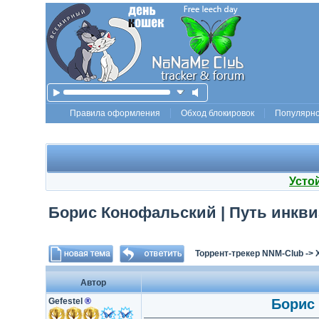
Правила оформления
Обход блокировок
Популярн
Усто
Борис Конофальский | Путь инквиз
Торрент-трекер NNM-Club
->
Автор
Gefestel
®
Борис 