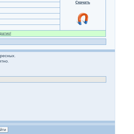
Скачать
ратио!
ересных.
тно.