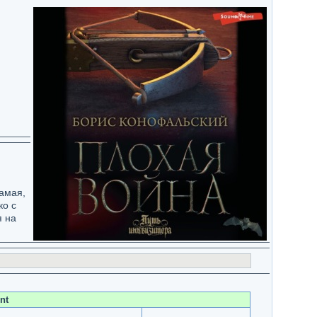
самая,
ко с
я на
nt