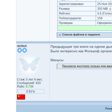
Зарегистрирован:
25 Ноя 202
Размер:
355 MB
(
)
Рейтинг:
4.6
(Голос
Поблагодарили:
159
Проверка:
Оформлени
Список файлов в торренте
dxfdsh
Предыдущие три книги на одном дых
Было интересно как Фолькоф органи
Минусы
Просмотр доступен только для за
Стаж: 5 лет 6 мес.
Сообщений: 420
Ratio:
5.736
0.91%
Пока