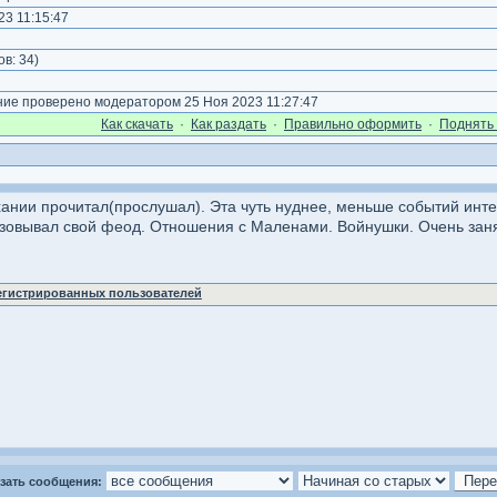
3 11:15:47
ов:
34
)
е проверено модератором 25 Ноя 2023 11:27:47
Как cкачать
·
Как раздать
·
Правильно оформить
·
Поднять 
ании прочитал(прослушал). Эта чуть нуднее, меньше событий инт
зовывал свой феод. Отношения с Маленами. Войнушки. Очень заня
регистрированных пользователей
зать сообщения: