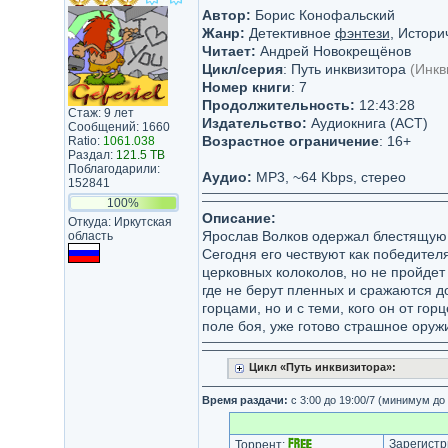
Автор:
Борис Конофальский
Жанр:
Детективное
фэнтези
, Истор
Читает:
Андрей Новокрещёнов
Цикл/серия
: Путь инквизитора
(Инкв
Номер книги
: 7
Продолжительность:
12:43:28
Стаж: 9 лет
Издательство:
Аудиокнига (АСТ)
Сообщений: 1660
Возрастное ограничение
: 16+
Ratio:
1061.038
Раздал:
121.5 TB
Поблагодарили:
Аудио:
MP3, ~64 Kbps, стерео
152841
100%
Описание:
Откуда: Иркутская
Ярослав Волков одержал блестящую п
область
Сегодня его чествуют как победител
церковных колоколов, но не пройдет 
где не берут пленных и сражаются д
горцами, но и с теми, кого он от го
поле боя, уже готово страшное оруж
Цикл «Путь инквизитора»:
Время раздачи:
с 3:00 до 19:00/7 (минимум до
Зарегистр
Торрент: