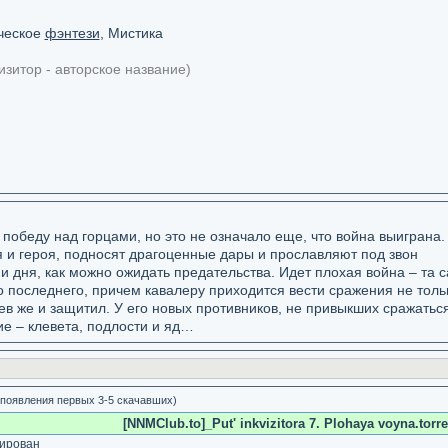
ическое
фэнтези
, Мистика
изитор - авторское название)
обеду над горцами, но это не означало еще, что война выиграна.
я и героя, подносят драгоценные дары и прославляют под звон
и дня, как можно ожидать предательства. Идет плохая война – та 
о последнего, причем кавалеру приходится вести сражения не толь
рцев же и защитил. У его новых противников, не привыкших сражатьс
ие – клевета, подлости и яд…
 появления первых 3-5 скачавших)
[NNMClub.to]_Put' inkvizitora 7. Plohaya voyna.torre
ирован