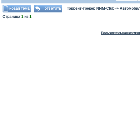
Торрент-трекер NNM-Club
->
Автомоби
Страница
1
из
1
Пользовательское соглаш