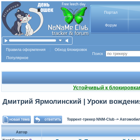
Портал
Форум
Правила оформления
Обход блокировок
Поиск :
Популярное
Устойчивый к блокировка
Дмитрий Ярмолинский | Уроки вождения
Торрент-трекер NNM-Club
->
Автомоби
Автор