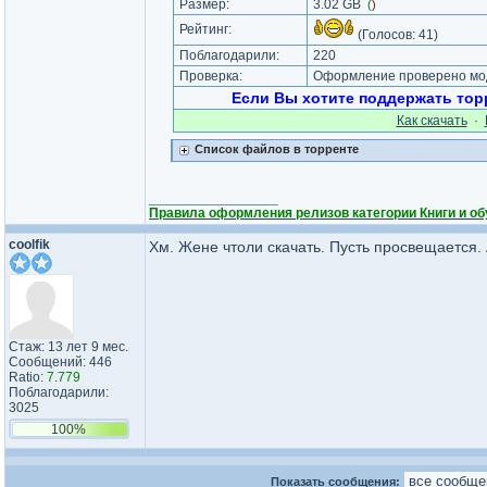
Размер:
3.02 GB
(
)
Рейтинг:
(Голосов:
41
)
Поблагодарили:
220
Проверка:
Оформление проверено мод
Если Вы хотите поддержать торр
Как cкачать
·
Список файлов в торренте
_________________
Правила оформления релизов категории Книги и 
coolfik
Хм. Жене чтоли скачать. Пусть просвещается. 
Стаж: 13 лет 9 мес.
Сообщений: 446
Ratio:
7.779
Поблагодарили:
3025
100%
Показать сообщения: