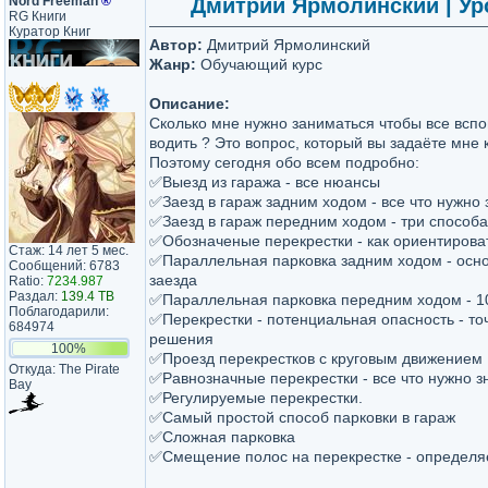
Nord Freeman
®
Дмитрий Ярмолинский | Ур
RG Книги
Куратор Книг
Автор:
Дмитрий Ярмолинский
Жанр:
Обучающий курс
Описание:
Сколько мне нужно заниматься чтобы все вспо
водить ? Это вопрос, который вы задаёте мне 
Поэтому сегодня обо всем подробно:
✅Выезд из гаража - все нюансы
✅Заезд в гараж задним ходом - все что нужно 
✅Заезд в гараж передним ходом - три способа
✅Обозначеные перекрестки - как ориентирова
Стаж: 14 лет 5 мес.
✅Параллельная парковка задним ходом - осн
Сообщений: 6783
заезда
Ratio:
7234.987
Раздал:
139.4 TB
✅Параллельная парковка передним ходом - 1
Поблагодарили:
✅Перекрестки - потенциальная опасность - то
684974
решения
100%
✅Проезд перекрестков с круговым движением
Откуда: The Pirate
✅Равнозначные перекрестки - все что нужно з
Bay
✅Регулируемые перекрестки.
✅Самый простой способ парковки в гараж
✅Сложная парковка
✅Смещение полос на перекрестке - определяе