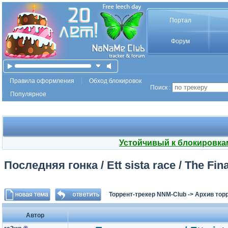
Портал
Форум
Правила оформления
Обход блокировок
Поиск :
Популярное
Устойчивый к блокировка
Последняя гонка / Ett sista race / The Fi
Торрент-трекер NNM-Club
->
Архив тор
Автор