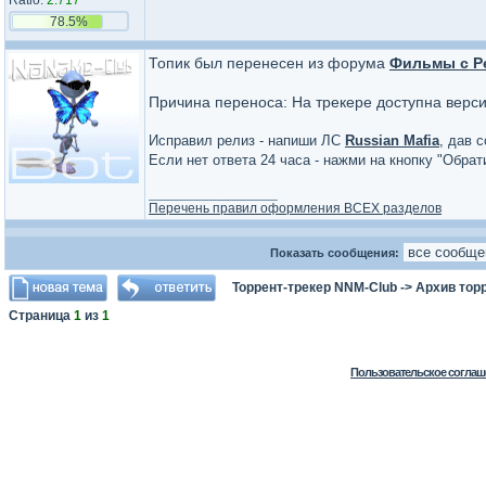
Ratio:
2.717
78.5%
Топик был перенесен из форума
Фильмы с Р
Причина переноса: На трекере доступна верс
Исправил релиз - напиши ЛС
Russian Mafia
, дав 
Если нет ответа 24 часа - нажми на кнопку "Обра
_________________
Перечень правил оформления ВСЕХ разделов
Показать сообщения:
Торрент-трекер NNM-Club
->
Архив тор
Страница
1
из
1
Пользовательское соглаш