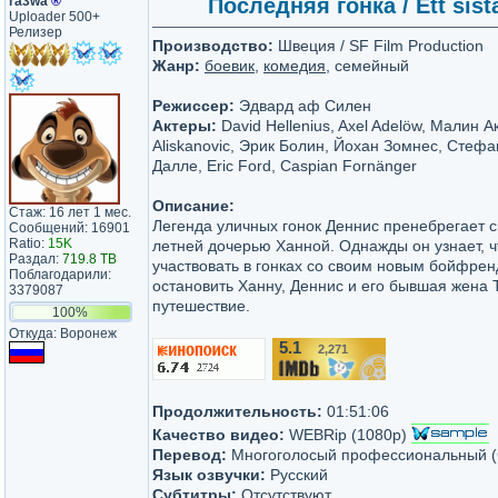
ra3wa
®
Последняя гонка / Ett sist
Uploader 500+
Релизер
Производство:
Швеция / SF Film Production
Жанр:
боевик
,
комедия
, семейный
Режиссер:
Эдвард аф Силен
Актеры:
David Hellenius, Axel Adelöw, Малин 
Aliskanovic, Эрик Болин, Йохан Зомнес, Стефа
Далле, Eric Ford, Caspian Fornänger
Описание:
Стаж: 16 лет 1 мес.
Легенда уличных гонок Деннис пренебрегает с
Сообщений: 16901
Ratio:
15K
летней дочерью Ханной. Однажды он узнает, чт
Раздал:
719.8 TB
участвовать в гонках со своим новым бойфре
Поблагодарили:
остановить Ханну, Деннис и его бывшая жена 
3379087
путешествие.
100%
Откуда: Воронеж
5.1
2,271
/10
Продолжительность:
01:51:06
Качество видео:
WEBRip (1080p)
Перевод:
Многоголосый профессиональный 
Язык озвучки:
Русский
Субтитры:
Отсутствуют