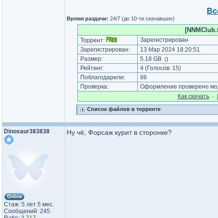
Вс
Время раздачи:
24/7 (до 10-ти скачавших)
[NNMClub.t
Зарегистрирован
Торрент:
Зарегистрирован:
13 Мар 2024 18:20:51
Размер:
5.18 GB
(
)
Рейтинг:
4
(Голосов:
15
)
Поблагодарили:
86
Проверка:
Оформление проверено мод
Как cкачать
·
Список файлов в торренте
Dinosaur383838
Ну чё, Форсаж курит в сторонке?
Стаж: 5 лет 5 мес.
Сообщений: 245