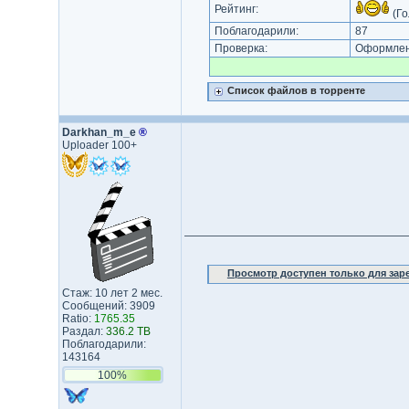
Рейтинг:
(Го
Поблагодарили:
87
Проверка:
Оформлени
Список файлов в торренте
Darkhan_m_e
®
Uploader 100+
Просмотр доступен только для за
Стаж: 10 лет 2 мес.
Сообщений: 3909
Ratio:
1765.35
Раздал:
336.2 TB
Поблагодарили:
143164
100%