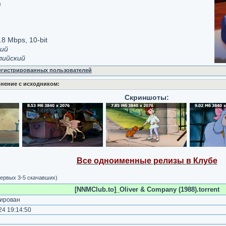
)
8 Mbps, 10-bit
кий
лийский
регистрированных пользователей
нение с исходником:
Скриншоты:
Все одноименные релизы в Клубе
ервых 3-5 скачавших)
[NNMClub.to]_Oliver & Company (1988).torrent
ирован
4 19:14:50
)