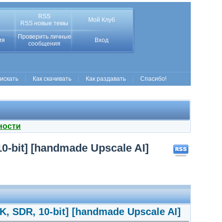
RSS
Мой Клуб
RSS новые темы
Проверить личные
ия
Вход
сообщения
 искать
Как скачивать
Как раздавать
Спасибо!
ности
0-bit] [handmade Upscale AI]
, SDR, 10-bit] [handmade Upscale AI]