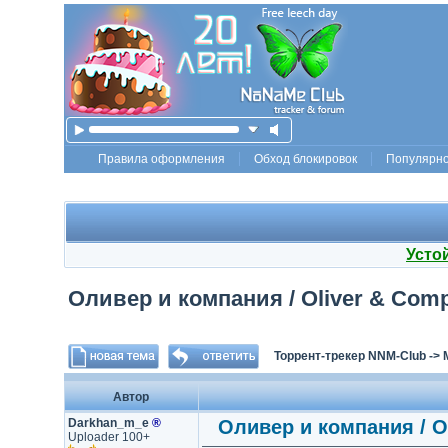
Правила оформления
Обход блокировок
Популярн
Усто
Оливер и компания / Oliver & Compa
Торрент-трекер NNM-Club
->
Автор
Darkhan_m_e
®
Оливер и компания / Ol
Uploader 100+