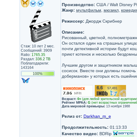
Производство:
США / Walt Disney Pi
Жанр:
мультфильм
,
мюзикл
,
комеди
Режиссер:
Джордж Скрибнер
Описание:
Рисованный, цветной, полнометражны
Он остался один на страшных улицах
Стаж: 10 лет 2 мес.
почти детективной истории будут ко
Сообщений: 3909
приют котенок и несколько бездомны
Ratio:
1765.35
Раздал:
336.2 TB
Поблагодарили:
Лучшим другом и защитником малыш
143164
сосисок. Вместе они должны помочь 
100%
доберманов» у которых еcть ошейник
6.6
57,491
/10
Возраст:
0+
(для любой зрительской аудитории
Рейтинг MPAA:
G
(нет возрастных ограничений
Дата мировой премьеры:
13 ноября 1988
Релиз от:
Darkhan_m_e
Продолжительность:
01:13:33
Качество видео:
BDRip