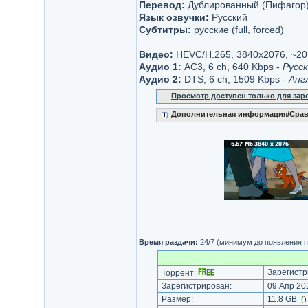
Перевод:
Дублированный (Пифагор
Язык озвучки:
Русский
Субтитры:
русские (full, forced)
Видео:
HEVC/H.265, 3840x2076, ~20.
Аудио 1:
AC3, 6 ch, 640 Kbps -
Русс
Аудио 2:
DTS, 6 ch, 1509 Kbps -
Анг
Просмотр доступен только для за
Дополнительная информация/Срав
Время раздачи:
24/7 (минимум до появления п
Зарегистр
Торрент:
Зарегистрирован:
09 Апр 202
Размер:
11.8 GB
(