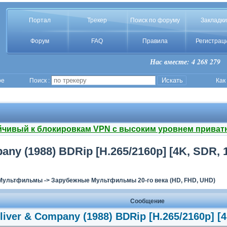
Портал
Трекер
Поиск по форуму
Закладки
Форум
FAQ
Правила
Регистрац
Нас вместе: 4 268 279
ое
Поиск :
Как
йчивый к блокировкам VPN с высоким уровнем приват
ny (1988) BDRip [H.265/2160p] [4K, SDR, 1
Мультфильмы
->
Зарубежные Мультфильмы 20-го века (HD, FHD, UHD)
Сообщение
iver & Company (1988) BDRip [H.265/2160p] [4K