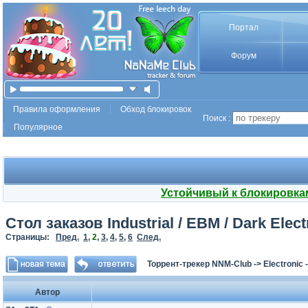
Портал
Форум
Правила оформления
Обход блокировок
Поиск :
Популярное
Устойчивый к блокировка
Стол заказов Industrial / EBM / Dark Elec
Страницы:
Пред.
1
,
2
,
3
,
4
,
5
,
6
След.
Торрент-трекер NNM-Club
->
Electronic
Автор