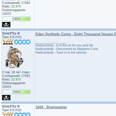
Сообщений: 17091
Ratio:
22.975
Поблагодарили:
10023
100%
S1nz3T1c
®
Eden Synthetic Corps - Eight Thousand Square 
Type II (CrO2)
_________________
Radioactivity - Is in the air for you and me
Radioactivity - Discovered by Madame Curie
Radioactivity - Tune in to the melody
Стаж: 18 лет 4 мес.
Сообщений: 17091
Ratio:
22.975
Поблагодарили:
10023
100%
S1nz3T1c
®
SAM - Brainwasher
Type II (CrO2)
_________________