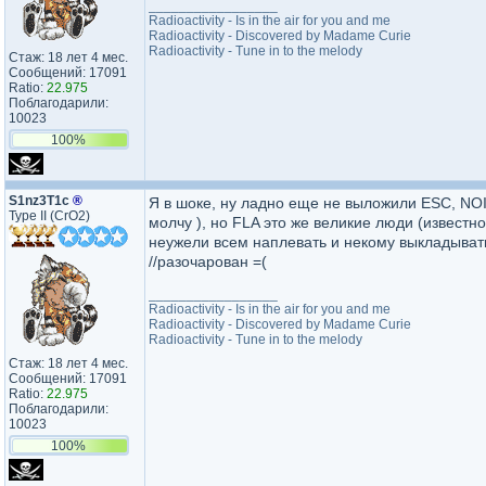
_________________
Radioactivity - Is in the air for you and me
Radioactivity - Discovered by Madame Curie
Radioactivity - Tune in to the melody
Стаж: 18 лет 4 мес.
Сообщений: 17091
Ratio:
22.975
Поблагодарили:
10023
100%
S1nz3T1c
®
Я в шоке, ну ладно еще не выложили ESC, NOIS
Type II (CrO2)
молчу ), но FLA это же великие люди (известно 
неужели всем наплевать и некому выкладыват
//разочарован =(
_________________
Radioactivity - Is in the air for you and me
Radioactivity - Discovered by Madame Curie
Radioactivity - Tune in to the melody
Стаж: 18 лет 4 мес.
Сообщений: 17091
Ratio:
22.975
Поблагодарили:
10023
100%