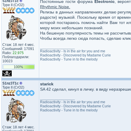
S1nz3T1c
®
Постоянные гости форума
Electronic
, вероя
Type II (CrO2)
Rhythmic Noise.
Релизы в данных направлениях делаю регуля
радости) музыкой. Поскольку время от време
которой постараюсь помочь найти Вам тот или
меру моих небольших познаний.
На бешеную популярность темы не рассчитываю
Чтобы всегда легко сюда попасть, сделаю кл
Стаж: 18 лет 4 мес.
_________________
Сообщений: 17091
Radioactivity - Is in the air for you and me
Ratio:
22.975
Radioactivity - Discovered by Madame Curie
Поблагодарили:
Radioactivity - Tune in to the melody
10023
100%
S1nz3T1c
®
starick
Type II (CrO2)
SA 42 сделал, кинул в личку. в виду неразре
_________________
Radioactivity - Is in the air for you and me
Radioactivity - Discovered by Madame Curie
Radioactivity - Tune in to the melody
Стаж: 18 лет 4 мес.