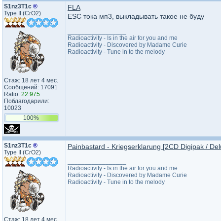
S1nz3T1c
®
FLA
Type II (CrO2)
ESC тока мп3, выкладывать такое не буду
_________________
Radioactivity - Is in the air for you and me
Radioactivity - Discovered by Madame Curie
Radioactivity - Tune in to the melody
Стаж: 18 лет 4 мес.
Сообщений: 17091
Ratio:
22.975
Поблагодарили:
10023
100%
S1nz3T1c
®
Painbastard - Kriegserklarung [2CD Digipak / Del
Type II (CrO2)
_________________
Radioactivity - Is in the air for you and me
Radioactivity - Discovered by Madame Curie
Radioactivity - Tune in to the melody
Стаж: 18 лет 4 мес.