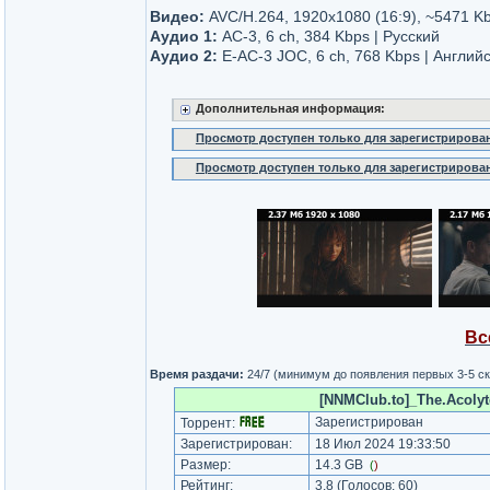
Видео:
AVC/H.264, 1920x1080 (16:9), ~5471 K
Аудио 1:
AC-3, 6 ch, 384 Kbps | Русский
Аудио 2:
E-AC-3 JOC, 6 ch, 768 Kbps | Англий
Дополнительная информация:
Просмотр доступен только для зарегистрирова
Просмотр доступен только для зарегистрирова
Вс
Время раздачи:
24/7 (минимум до появления первых 3-5 с
[NNMClub.to]_The.Acolyt
Зарегистрирован
Торрент:
Зарегистрирован:
18 Июл 2024 19:33:50
Размер:
14.3 GB
(
)
Рейтинг:
3.8
(Голосов:
60
)