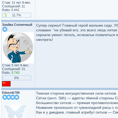
Стаж: 12 лет 9 мес.
Сообщений: 11
Ratio: 0.441
11.7%
Знайка Солнечный
Супер сериал! Главный герой мальчик сидх. Уби
словами: "не убивай его, это всего лишь пятая
сериале умеют летать, исчезатьи появляться и
смотреть!
Стаж: 5 лет 8 мес.
Сообщений: 31
Ratio:
3.743
0%
Edossik790
Темная сторона могущественная сила ситхов. 
Си́тхи (англ. Sith) — адепты тёмной стороны 
большинство ситхов — прямая противоположн
Название произошло от гуманоидной расы с 
Как и у джедаев, главный атрибут ситхов — С