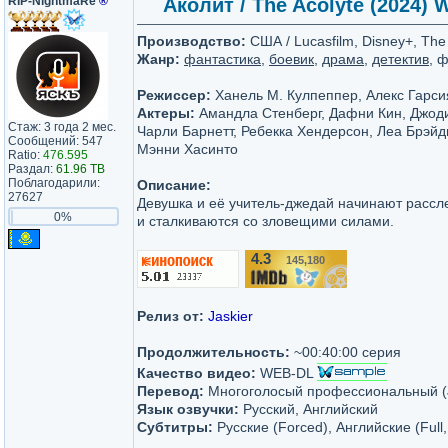
RIP-NightmaRe
®
Аколит / The Acolyte (2024) W
Производство:
США / Lucasfilm, Disney+, Th
Жанр:
фантастика
,
боевик
,
драма
,
детектив
, 
Режиссер:
Ханель М. Кулпеппер, Алекс Гарси
Актеры:
Амандла Стенберг, Дафни Кин, Джоди
Стаж: 3 года 2 мес.
Чарли Барнетт, Ребекка Хендерсон, Леа Брэйд
Сообщений: 547
Мэнни Хасинто
Ratio:
476.595
Раздал:
61.96 TB
Поблагодарили:
Описание:
27627
Девушка и её учитель-джедай начинают рассл
0%
и сталкиваются со зловещими силами.
4.3
145,180
/10
Релиз от:
Jaskier
Продолжительность:
~00:40:00 серия
Качество видео:
WEB-DL
Перевод:
Многоголосый профессиональный (J
Язык озвучки:
Русский, Английский
Субтитры:
Русские (Forced), Английские (Full