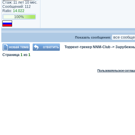
Стаж: 11 лет 10 мес.
Сообщений: 112
Ratio:
14.022
100%
Показать сообщения:
Торрент-трекер NNM-Club
->
Зарубежн
Страница
1
из
1
Пользовательское соглаш