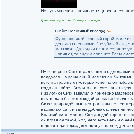
Их путь мщения....начинается (похоже сонном
Добавлено спустя 1 час 35 минут 43 секунды:
Знайка Солнечный писал(а):
Супер сериал! Главный герой мальчик си
девочка со словами: "не убивай его, эт
мальчика. Да, сидхи в этом сериале ум
напишет, то сидх и спляшет. Всем смот
Ну во первых Ситх играл с ним и с джедаями п
поддался... в решающий момент он бы как мин
него на травить от которых конечно он избави
когда он найдет Аколита а он уже нашел судя по
( из логики Ситх завалил 8 примерно мастеров
ним и если бы этот джедай решился отсечь ему
Ситхи прирождённые театралы-им не неинтерес
насмехаются... и затем добивают.. ведь ничего
Великий ситх- мастер Сол джедай теряет свою 
он играл он такой, но у него есть цель и о н
и делает дает джедаям ложную надежду что он 