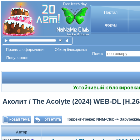
Портал
Форум
Правила оформления
Обход блокировок
Поиск :
Популярное
Устойчивый к блокировка
Аколит / The Acolyte (2024) WEB-DL [H.264
Торрент-трекер NNM-Club
->
Зарубежн
Автор