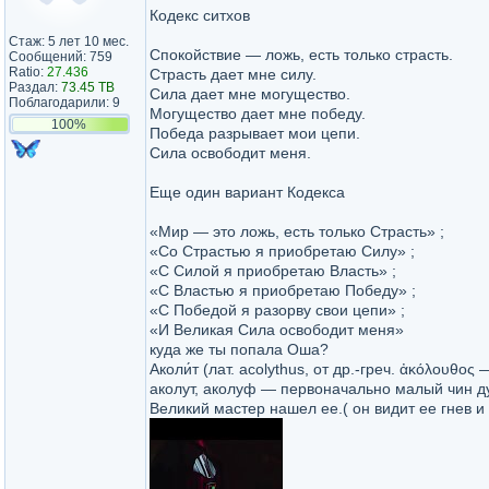
Кодекс ситхов
Стаж: 5 лет 10 мес.
Спокойствие — ложь, есть только страсть.
Сообщений: 759
Ratio:
27.436
Страсть дает мне силу.
Раздал:
73.45 TB
Сила дает мне могущество.
Поблагодарили: 9
Могущество дает мне победу.
100%
Победа разрывает мои цепи.
Сила освободит меня.
Еще один вариант Кодекса
«Мир — это ложь, есть только Страсть» ;
«Со Страстью я приобретаю Силу» ;
«С Силой я приобретаю Власть» ;
«С Властью я приобретаю Победу» ;
«С Победой я разорву свои цепи» ;
«И Великая Сила освободит меня»
куда же ты попала Оша?
Аколи́т (лат. acolythus, от др.-греч. ἀκόλουθο
аколут, аколуф — первоначально малый чин д
Великий мастер нашел ее.( он видит ее гнев и 