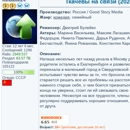
ivandubskoj
®
Ткачевы на связи (2024
Производство:
Россия / Good Story Media
Жанр:
комедия
, семейный
Режиссер:
Дмитрий Булейко
Актеры:
Марина Васильева, Максим Лагашкин
Федорцов, Никита Павленко, Дарья Руденок, А
Бесчастный, Янина Романова, Константин Ка
Стаж: 12 лет 6 мес.
Сообщений: 1296
Описание:
Ratio:
2949.537
Раздал:
63.57 TB
Наташа несколько лет назад уехала в Москву 
Поблагодарили:
родители остались в Екатеринбурге и развели
105122
переехала в маленький город в Свердловской
100%
испытывает чувство вины за то, что бросила с
Откуда: СССР
старается решать все их проблемы на расстоя
намного старше себя, о чем боится признатьс
конца не уверена, стоит ли ей связывать свою
человеком. Несмотря на все трудности, члены
регулярно поддерживать хорошие отношения, 
от друга.
Возраст:
16+
(зрителям, достигшим 16 лет)