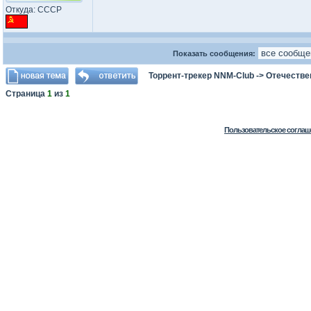
Откуда: СССР
Показать сообщения:
Торрент-трекер NNM-Club
->
Отечестве
Страница
1
из
1
Пользовательское соглаш