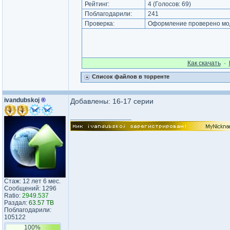
Рейтинг:
4
(Голосов:
69
)
Поблагодарили:
241
Проверка:
Оформление проверено мод
Как cкачать
·
Список файлов в торренте
ivandubskoj
®
Добавлены: 16-17 серии
_________________
Стаж: 12 лет 6 мес.
Сообщений: 1296
Ratio:
2949.537
Раздал:
63.57 TB
Поблагодарили:
105122
100%