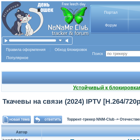
Портал
Форум
Правила оформления
Обход блокировок
Поиск :
Популярное
Устойчивый к блокировка
Ткачевы на связи (2024) IPTV [H.264/720p]
Торрент-трекер NNM-Club
->
Отечестве
Автор