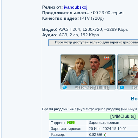
Релиз от:
ivandubskoj
Продолжительность:
~00:23:00 серия
Качество видео:
IPTV (720p)
Видео:
AVC/H.264, 1280x720, ~3289 Kbps
Аудио:
AC3, 2 ch, 192 Kbps
Просмотр доступен только для зарегистрирова
Вс
Время раздачи:
24/7 (мультитрекерная раздача) (минимум
[NNMClub.to]_
Зарегистрирован
Торрент:
Зарегистрирован:
20 Июн 2024 15:19:01
Размер:
8.62 GB
(
)