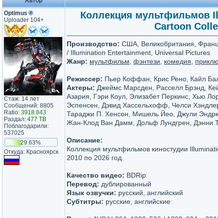
Автор
Optimus
®
Коллекция мультфильмов Illu
Uploader 104+
Cartoon Сolle
Производство:
США, Великобритания, Франц
/ Illumination Entertainment, Universal Pictures
Жанр:
мультфильм
,
фэнтези
,
комедия
,
прикл
Режиссер:
Пьер Коффан, Крис Рено, Кайл Бал
Актеры:
Джеймс Марсден, Расселл Брэнд, Кей
Азария, Гэри Коул, Элизабет Перкинс, Хью Л
Стаж: 14 лет
Эспенсен, Дэвид Хассельхофф, Челси Хэндлер
Сообщений: 8805
Ratio:
3918.843
Тараджи П. Хенсон, Мишель Йео, Джули Эндрю
Раздал:
477 TB
Жан-Клод Ван Дамм, Дольф Лундгрен, Дэнни 
Поблагодарили:
537025
Описание:
29.63%
Коллекция мультфильмов киностудии Illuminati
Откуда: Красноярск
2010 по 2026 год.
Качество видео:
BDRip
Перевод:
дублированный
Язык озвучки:
русский, английский
Субтитры:
русские, английские