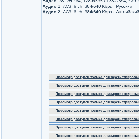
Видео:
AVC/H.264, 1280x536 / 1280x694, ~391
Аудио 1:
AC3, 6 ch, 384/640 Kbps - Русский
Аудио 2:
AC3, 6 ch, 384/640 Kbps - Английски
Просмотр доступен только для зарегистрирова
Просмотр доступен только для зарегистрирова
Просмотр доступен только для зарегистрирова
Просмотр доступен только для зарегистрирова
Просмотр доступен только для зарегистрирова
Просмотр доступен только для зарегистрирова
Просмотр доступен только для зарегистрирова
Просмотр доступен только для зарегистрирова