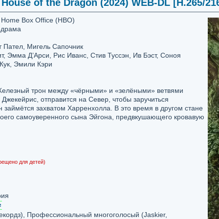
House of the Dragon (2024) WEB-DL [H.265/2160
, Home Box Office (HBO)
одрама
т Пател, Мигель Сапочник
, Эмма Д’Арси, Рис Иванс, Стив Туссэн, Ив Бэст, Соноя
Кук, Эмили Кэри
Железный трон между «чёрными» и «зелёными» ветвями
Джекейрис, отправится на Север, чтобы заручиться
 займётся захватом Харренхолла. В это время в другом стане
воего самоуверенного сына Эйгона, предвкушающего кровавую
рещено для детей)
рия
кордз), Профессиональный многоголосый (Jaskier,