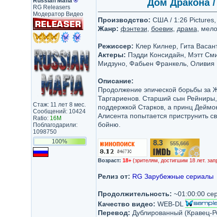
Russian Mafia
®
Дом Дракона / 
RG Releasers
Модератор Видео
Производство:
США / 1:26 Pictures
Жанр:
фэнтези
,
боевик
,
драма
, мел
Режиссер:
Клер Килнер, Гита Васан
Актеры:
Пэдди Консидайн, Мэтт Смит
Мидзуно, Фабьен Франкель, Оливия 
Описание:
Продолжение эпической борьбы за 
Таргариенов. Старший сын Рейниры, 
Стаж: 11 лет 8 мес.
поддержкой Старков, а принц Деймон
Сообщений: 10424
Алисента попытается приструнить с
Ratio:
16M
бойню.
Поблагодарили:
1098750
100%
8.3
555,666
/10
Возраст:
18+
(зрителям, достигшим 18 лет. зап
Релиз от:
RG Зарубежные сериалы
Продолжительность:
~01:00:00 се
Качество видео:
WEB-DL
Перевод:
Дублированный (Кравец-Ре