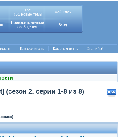
RSS
Мой Клуб
RSS новые темы
Проверить личные
ия
Вход
сообщения
 искать
Как скачивать
Как раздавать
Спасибо!
ности
 (сезон 2, серии 1-8 из 8)
аншизе)