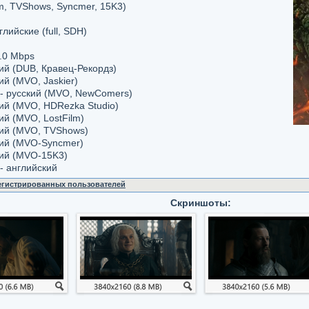
m, TVShows, Syncmer, 15K3)
глийские (full, SDH)
.0 Мbps
кий (DUB, Кравец-Рекордз)
ий (MVO, Jaskier)
 - русский (MVO, NewComers)
кий (MVO, HDRezka Studio)
ий (MVO, LostFilm)
кий (MVO, TVShows)
кий (MVO-Syncmer)
кий (MVO-15K3)
- английский
регистрированных пользователей
Скриншоты: