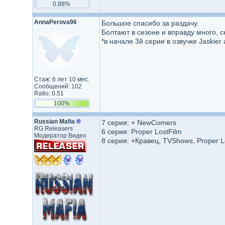
0.88%
AnnaPerova96
Большое спасибо за раздачу.
Болтают в сезоне и вправду много, с
*в начале 3й серии в озвучке Jaskier
Стаж: 6 лет 10 мес.
Сообщений: 102
Ratio: 0.51
100%
Russian Mafia
®
7 серия: + NewComers
RG Releasers
6 серия: Proper LostFilm
Модератор Видео
8 серия: +Кравец, TVShows, Proper L