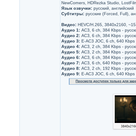
NewComers, HDRezka Studio, LostFil
Язык озвучки:
русский, английский
Субтитры:
русские (Forced, Full), ан
Видео:
НЕVC/H.265, 3840x2160, ~15
Аудио 1:
AC3, 6 ch, 384 Kbps - русс
Аудио 2:
AC3, 6 ch, 384 Kbps - русск
Аудио 3:
E-AC3 JOC, 6 ch, 640 Kbps
Аудио 4:
AC3, 2 ch, 384 Kbps - русс
Аудио 5:
AC3, 2 ch, 384 Kbps - русск
Аудио 6:
AC3, 6 ch, 384 Kbps - русс
Аудио 7:
AC3, 6 ch, 640 Kbps - русс
Аудио 8:
AC3, 2 ch, 192 Kbps - русс
Аудио 9:
E-AC3 JOC, 6 ch, 640 Kbps 
Просмотр доступен только для за