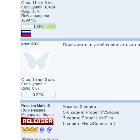
Стаж: 11 лет 8 мес.
Сообщений: 10424
Ratio:
16M
Поблагодарили:
1098750
100%
promi2011
Подскажите, в какой серии хоть что 
Стаж: 15 лет 3 мес.
Сообщений: 9
Ratio: 0.67
0.27%
Russian Mafia
®
Замена 3 серии
RG Releasers
5-6 серия: Proper TVShows
Модератор Видео
7 серия: Proper LostFilm
8 серия: +NewComers 5.1