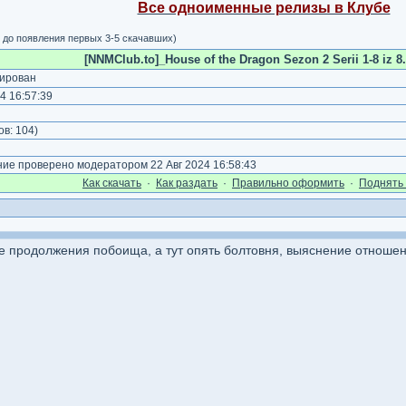
Все одноименные релизы в Клубе
 до появления первых 3-5 скачавших)
[NNMClub.to]_House of the Dragon Sezon 2 Serii 1-8 iz 8.
ирован
4 16:57:39
)
ов:
104
)
е проверено модератором 22 Авг 2024 16:58:43
Как cкачать
·
Как раздать
·
Правильно оформить
·
Поднять 
продолжения побоища, а тут опять болтовня, выяснение отношений 