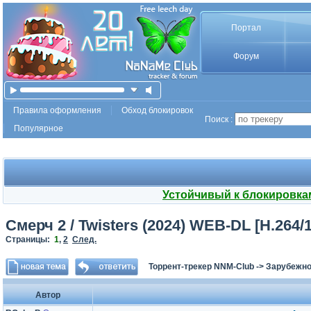
Портал
Форум
Правила оформления
Обход блокировок
Поиск :
Популярное
Устойчивый к блокировка
Смерч 2 / Twisters (2024) WEB-DL [H.264/
Страницы:
1
,
2
След.
Торрент-трекер NNM-Club
->
Зарубежно
Автор