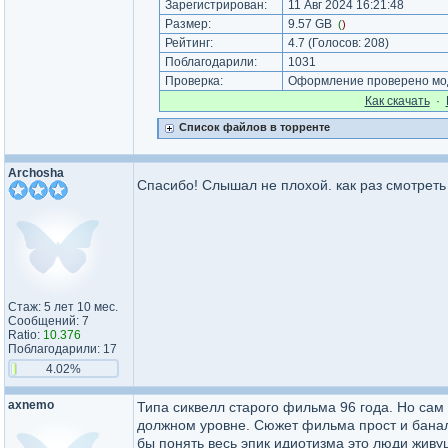
Зарегистрирован:
11 Авг 2024 16:21:48
Размер:
9.57 GB
(
)
Рейтинг:
4.7
(Голосов:
208
)
Поблагодарили:
1031
Проверка:
Оформление проверено моде
Как cкачать
·
Список файлов в торренте
Archosha
Спасибо! Слышал не плохой. как раз смотрет
Стаж: 5 лет 10 мес.
Сообщений: 7
Ratio:
10.376
Поблагодарили: 17
4.02%
axnemo
Типа сиквелл старого фильма 96 года. Но сам 
должном уровне. Сюжет фильма прост и банале
бы понять весь эпик идиотизма это люди живу