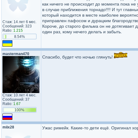
как ничего не происходит до момента пока не 
в случае приближения торнадо!!!! И тут главн
который находится в месте наиболее вероятног
приправлен пафосом и дурацким благородство
Стаж: 14 лет 6 мес.
Короче, до старого фильма он не дотягивает 
Сообщений: 323
Ratio:
1.215
один раз, кому нечего делать и забыть.
8.54%
masterman470
Спасибо, будет что ночью глянуть!
Стаж: 10 лет 4 мес.
Сообщений: 37
Ratio:
1.67
100%
miix28
Ужас римейк. Какие-то дети ещё. Оригинал хо