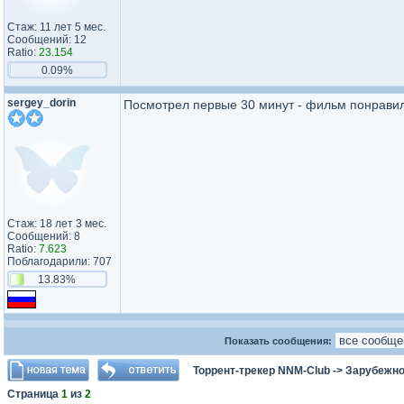
Стаж: 11 лет 5 мес.
Сообщений: 12
Ratio:
23.154
0.09%
sergey_dorin
Посмотрел первые 30 минут - фильм понравил
Стаж: 18 лет 3 мес.
Сообщений: 8
Ratio:
7.623
Поблагодарили: 707
13.83%
Показать сообщения:
Торрент-трекер NNM-Club
->
Зарубежно
Страница
1
из
2