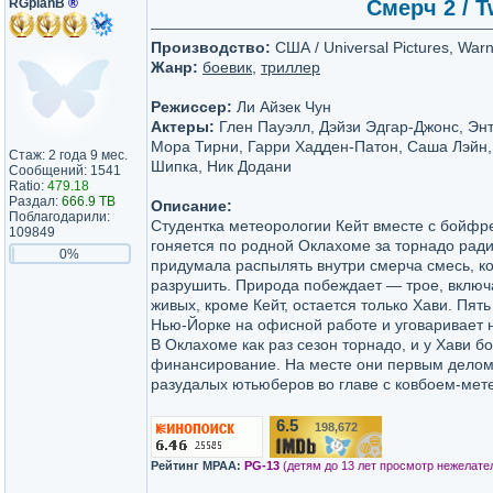
RGplanB
®
Смерч 2 / T
Производство:
США / Universal Pictures, Warn
Жанр:
боевик
,
триллер
Режиссер:
Ли Айзек Чун
Актеры:
Глен Пауэлл, Дэйзи Эдгар-Джонс, Эн
Мора Тирни, Гарри Хадден-Патон, Саша Лэйн,
Стаж: 2 года 9 мес.
Шипка, Ник Додани
Сообщений: 1541
Ratio:
479.18
Раздал:
666.9 TB
Описание:
Поблагодарили:
Студентка метеорологии Кейт вместе с бойфр
109849
гоняется по родной Оклахоме за торнадо ради
0%
придумала распылять внутри смерча смесь, ко
разрушить. Природа побеждает — трое, включ
живых, кроме Кейт, остается только Хави. Пять
Нью-Йорке на офисной работе и уговаривает н
В Оклахоме как раз сезон торнадо, и у Хави 
финансирование. На месте они первым делом 
разудалых ютьюберов во главе с ковбоем-мет
6.5
198,672
/10
Рейтинг MPAA:
PG-13
(детям до 13 лет просмотр нежелате