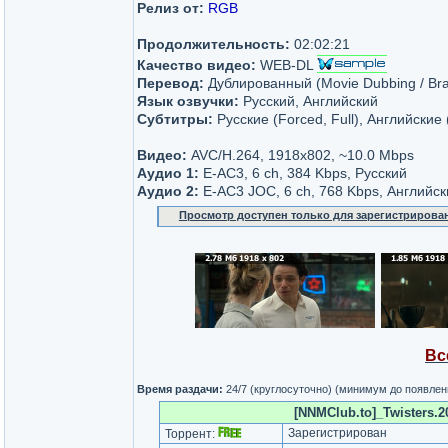
Релиз от:
RGB
Продолжительность:
02:02:21
Качество видео:
WEB-DL
Перевод:
Дублированный (Movie Dubbing / Bra
Язык озвучки:
Русский, Английский
Субтитры:
Русские (Forced, Full), Английские 
Видео:
AVC/H.264, 1918x802, ~10.0 Mbps
Аудио 1:
E-AC3, 6 ch, 384 Kbps, Русский
Аудио 2:
E-AC3 JOC, 6 ch, 768 Kbps, Английск
Просмотр доступен только для зарегистрирова
Вс
Время раздачи:
24/7 (круглосуточно) (минимум до появлен
[NNMClub.to]_Twisters.
Зарегистрирован
Торрент: