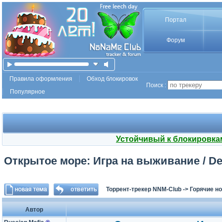
Портал
Форум
Правила оформления
Обход блокировок
Поиск :
Популярное
Устойчивый к блокировка
Открытое море: Игра на выживание / Dea
Торрент-трекер NNM-Club
->
Горячие н
Автор