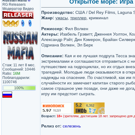
Russian Mafia
®
Открытое море: Игра 
RG Releasers
Модератор Видео
Производство:
США / Del Rey Films, Laguna S
Жанр:
ужасы
,
триллер
, криминал
Режиссер:
Фил Волкен
Актеры:
Изабель Грэвитт, Дженнея Уолтон, Коа
Александр Рэйт, Дин Кэмерон, Брайан Силвер
Одриана Волкен, Эл Берк
Описание:
Кая и ее лучшая подруга Тесса зн
экстремалами и соглашаются отправиться с н
Стаж: 11 лет 8 мес.
путешествие на гидроциклах, но их отдых вне
Сообщений: 10446
трагедией. Молодые люди оказываются в откр
Ratio:
16M
надежды на спасение. По счастливой, как им п
Поблагодарили:
1100746
случайности их замечает капитан старого рыба
100%
самое страшное уже позади, они даже не дог
игру им предстоит сыграть.
5.2
6,352
/10
Возраст:
18+
(зрителям, достигшим 18 лет. запрещено для 
Релиз от:
селезень