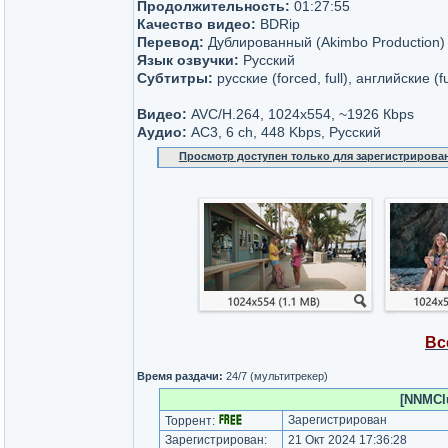
Продолжительность:
01:27:55
Качество видео:
BDRip
Перевод:
Дублированный (Akimbo Production)
Язык озвучки:
Русский
Субтитры:
русские (forced, full), английские (f
Видео:
AVC/H.264, 1024x554, ~1926 Кbps
Аудио:
AC3, 6 ch, 448 Kbps, Русский
Просмотр доступен только для зарегистрирова
Вс
Время раздачи:
24/7 (мультитрекер)
[NNMClu
Зарегистрирован
Торрент:
Зарегистрирован:
21 Окт 2024 17:36:28