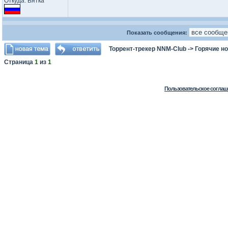
Откуда: Вятка
Показать сообщения:
Торрент-трекер NNM-Club
->
Горячие н
Страница
1
из
1
Пользовательское соглаш