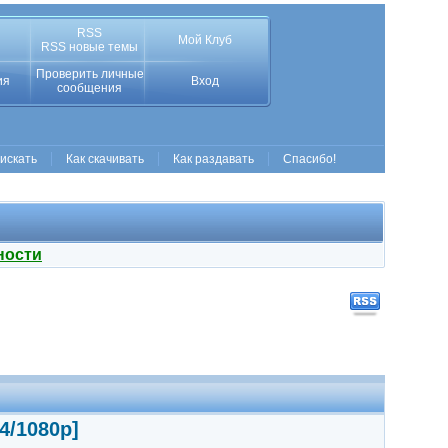
RSS
Мой Клуб
RSS новые темы
Проверить личные
ия
Вход
сообщения
 искать
Как скачивать
Как раздавать
Спасибо!
ности
4/1080p]