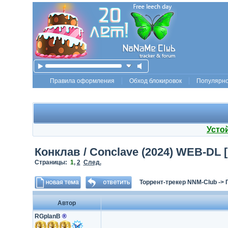
Правила оформления
Обход блокировок
Популярн
Усто
Конклав / Conclave (2024) WEB-DL [
Страницы:
1
,
2
След.
Торрент-трекер NNM-Club
->
Автор
RGplanB
®