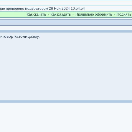
е проверено модератором 26 Ноя 2024 10:54:54
Как cкачать
·
Как раздать
·
Правильно оформить
·
Поднять 
риговор католицизму.