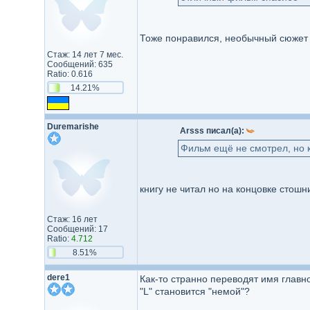
Тоже понравился, необычный сюжет 
Стаж: 14 лет 7 мес.
Сообщений: 635
Ratio: 0.616
14.21%
Duremarishe
Arsss писал(а):
Фильм ещё не смотрел, но к
книгу не читал но на концовке стошни
Стаж: 16 лет
Сообщений: 17
Ratio:
4.712
8.51%
dere1
Как-то странно переводят имя главно
"L" становится "немой"?