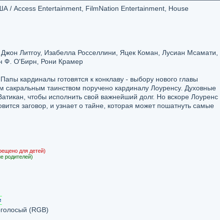
 / Access Entertainment, FilmNation Entertainment, House
 Джон Литгоу, Изабелла Росселлини, Яцек Коман, Лусиан Мсамати,
н Ф. О'Бирн, Рони Крамер
апы кардиналы готовятся к конклаву - выбору нового главы
им сакральным таинством поручено кардиналу Лоуренсу. Духовные
Ватикан, чтобы исполнить свой важнейший долг. Но вскоре Лоуренс
овится заговор, и узнает о тайне, которая может пошатнуть самые
рещено для детей)
е родителей)
голосый (RGB)