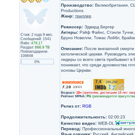
Производство:
Великобритания, США
Productions
Жанр:
триллер
Режиссер:
Эдвард Бергер
Актеры:
Рэйф Файнс, Стэнли Туччи,
Стаж: 2 года 9 мес.
Бруно Новелли, Томас Лойбл, Брайа
Сообщений: 1541
Ratio:
479.17
Раздал:
666.9 TB
Описание:
После внезапной смерти П
Поблагодарили:
католической церкви. Руководить эт
109848
лидеры со всего света прибывают в 
0%
понимает, что среди духовенства гот
основы Церкви.
7.4
285,258
/10
Возраст:
18+
(зрителям, достигшим 18 лет. зап
Рейтинг MPAA:
PG
(рекомендуется присутстви
Релиз от:
RGB
Продолжительность:
02:00:23
Качество видео:
WEB-DL
Перевод:
Профессиональный много
Язык озвучки:
Русский, Английский