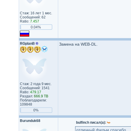
Стаж: 16 лет 1 мес.
Сообщений: 62
Ratio:
7.457
0.04%
RGplanB
®
Замена на WEB-DL.
Стаж: 2 года 9 мес.
Сообщений: 1541
Ratio:
479.17
Раздал:
666.9 TB
Поблагодарили:
109848
0%
Burunduk68
bulfinch писал(а):
отличный фильм спасибо