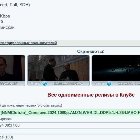
ced, Full, SDH)
 Kbps
ий
лийский
регистрированных пользователей
Скриншоты:
Все одноименные релизы в Клубе
м до появления первых 3-5 скачавших)
[NNMClub.to]_Conclave.2024.1080p.AMZN.WEB-DL.DDP5.1.H.264.MVO-F
ирован
4 08:37:08
)
ов:
180
)