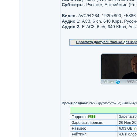
Субтитры:
Русские, Английские (For
Видео:
AVC/H.264, 1920x800, ~5886
Аудио 1:
AC3, 6 ch, 640 Kbps, Русск
Аудио 2:
E-AC3, 6 ch, 640 Kbps, Анг
Просмотр доступен только для за
Время раздачи:
24/7 (круглосуточно) (миниму
Зарегистр
Торрент:
Зарегистрирован:
26 Ноя 202
Размер:
6.03 GB
(
Рейтинг:
4.6
(Голос