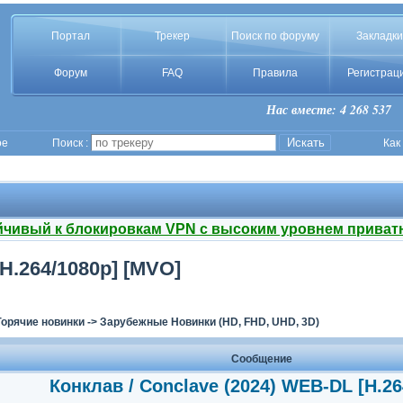
Портал
Трекер
Поиск по форуму
Закладки
Форум
FAQ
Правила
Регистрац
Нас вместе: 4 268 537
ое
Поиск :
Как
йчивый к блокировкам VPN с высоким уровнем приват
H.264/1080p] [MVO]
Горячие новинки
->
Зарубежные Новинки (HD, FHD, UHD, 3D)
Сообщение
Конклав / Conclave (2024) WEB-DL [H.26