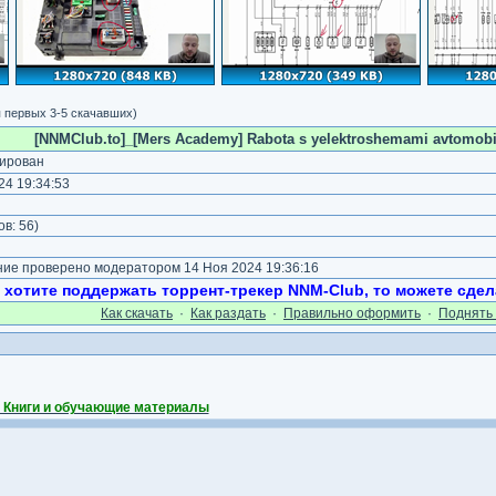
 первых 3-5 скачавших)
[NNMClub.to]_[Mers Academy] Rabota s yelektroshemami avtomobile
ирован
4 19:34:53
)
ов:
56
)
е проверено модератором 14 Ноя 2024 19:36:16
 хотите поддержать торрент-трекер NNM-Club, то можете сдел
Как cкачать
·
Как раздать
·
Правильно оформить
·
Поднять 
 Книги и обучающие материалы