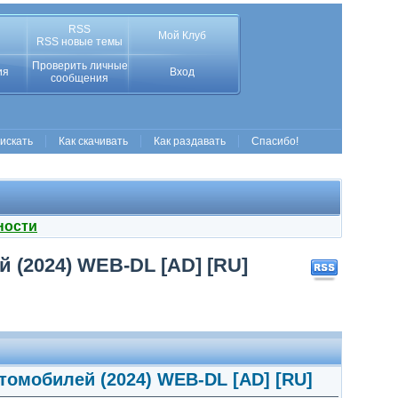
RSS
Мой Клуб
RSS новые темы
Проверить личные
ия
Вход
сообщения
 искать
Как скачивать
Как раздавать
Спасибо!
ности
 (2024) WEB-DL [AD] [RU]
томобилей (2024) WEB-DL [AD] [RU]