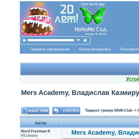
Правила оформления
Обход блокировок
Популярн
Усто
Mers Academy, Владислав Казмирук
Торрент-трекер NNM-Club
->
Автор
Nord Freeman
®
Mers Academy, Владис
RG Книги