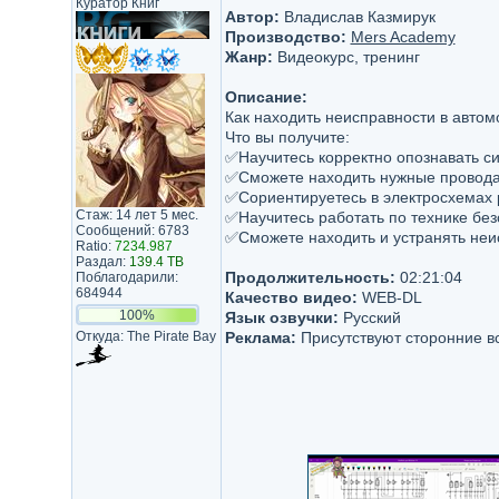
Куратор Книг
Автор:
Владислав Казмирук
Производство:
Mers Academy
Жанр:
Видеокурс, тренинг
Описание:
Как находить неисправности в автом
Что вы получите:
✅Научитесь корректно опознавать с
✅Сможете находить нужные провода
✅Сориентируетесь в электросхемах 
Стаж: 14 лет 5 мес.
✅Научитесь работать по технике бе
Сообщений: 6783
✅Сможете находить и устранять неи
Ratio:
7234.987
Раздал:
139.4 TB
Продолжительность:
02:21:04
Поблагодарили:
684944
Качество видео:
WEB-DL
100%
Язык озвучки:
Русский
Откуда: The Pirate Bay
Реклама:
Присутствуют сторонние в