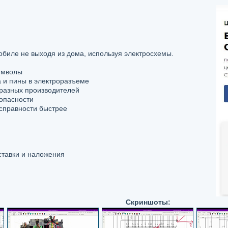
обиле не выходя из дома, используя электросхемы.
имволы
 и пины в электроразъеме
разных производителей
зопасности
справности быстрее
ставки и наложения
Скриншоты: