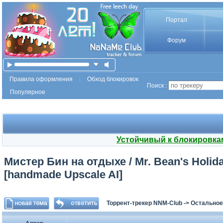
Портал
Форум
Правила оформления
Обход блокировок
Поиск :
Популярное
Устойчивый к блокировка
Мистер Бин на отдыхе / Mr. Bean's Holiday
[handmade Upscale AI]
Торрент-трекер NNM-Club
->
Остальное