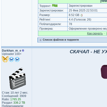
[NNM
Зарегистрирован
Торрент:
Зарегистрирован:
25 Фев 2025 22:53:01
Размер:
8.52 GB
(
)
Рейтинг:
4.4
(Голосов:
26
)
Поблагодарили:
78
Проверка:
Оформление проверено мод
Как cкачать
·
Список файлов в торренте
Darkhan_m_e
®
СКАЧАЛ - НЕ У
Uploader 100+
Стаж: 10 лет 2 мес.
Сообщений: 3909
Ratio:
1765.35
Раздал:
336.2 TB
Поблагодарили: