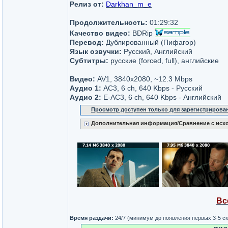
Релиз от:
Darkhan_m_e
Продолжительность:
01:29:32
Качество видео:
BDRip
Перевод:
Дублированный (Пифагор)
Язык озвучки:
Русский, Английский
Субтитры:
русские (forced, full), английские
Видео:
AV1, 3840x2080, ~12.3 Mbps
Аудио 1:
AC3, 6 ch, 640 Kbps - Русский
Аудио 2:
E-AC3, 6 ch, 640 Kbps - Английский
Просмотр доступен только для зарегистрирова
Дополнительная информация/Сравнение с исх
Вс
Время раздачи:
24/7 (минимум до появления первых 3-5 с