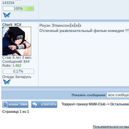
143254
100%
Charli_XCX
Роуэн Эткинсон👍👍👍
Отличный развлекательный фильм-комедия !!!)
Стаж: 6 лет 3 мес.
Сообщений: 844
Ratio:
1.462
0.17%
Откуда: Беларусь
Показать сообщения:
Торрент-трекер NNM-Club
->
Остальное
Страница
1
из
1
Пользовательское соглаш