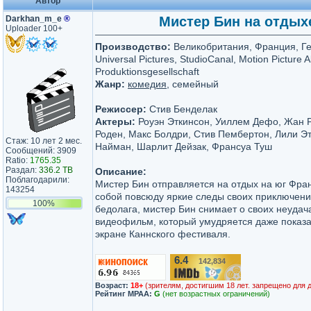
Автор
Darkhan_m_e
®
Мистер Бин на отдыхе 
Uploader 100+
Производство:
Великобритания, Франция, Г
Universal Pictures, StudioCanal, Motion Picture 
Produktionsgesellschaft
Жанр:
комедия
, семейный
Режиссер:
Стив Бенделак
Актеры:
Роуэн Эткинсон, Уиллем Дефо, Жан 
Роден, Макс Болдри, Стив Пембертон, Лили Э
Стаж: 10 лет 2 мес.
Найман, Шарлит Дейзак, Франсуа Туш
Сообщений: 3909
Ratio:
1765.35
Раздал:
336.2 TB
Описание:
Поблагодарили:
Мистер Бин отправляется на отдых на юг Фран
143254
собой повсюду яркие следы своих приключени
100%
бедолага, мистер Бин снимает о своих неудач
видеофильм, который умудряется даже показ
экране Каннского фестиваля.
6.4
142,834
/10
Возраст:
18+
(зрителям, достигшим 18 лет. запрещено для 
Рейтинг MPAA:
G
(нет возрастных ограничений)