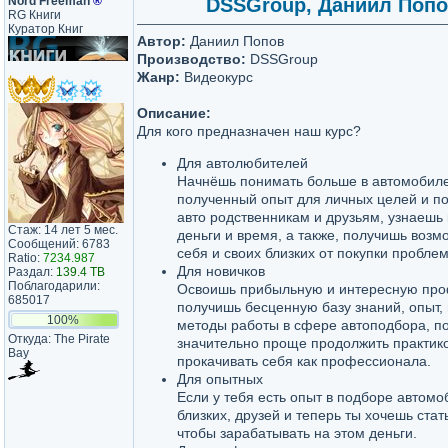
Nord Freeman
®
DSSGroup, Даниил Попов
RG Книги
Куратор Книг
Автор:
Даниил Попов
Производство:
DSSGroup
Жанр:
Видеокурс
Описание:
Для кого предназначен наш курс?
Для автолюбителей
Начнёшь понимать больше в автомобиле
полученный опыт для личных целей и п
авто родственникам и друзьям, узнаешь 
Стаж: 14 лет 5 мес.
деньги и время, а также, получишь возм
Сообщений: 6783
себя и своих близких от покупки пробле
Ratio:
7234.987
Для новичков
Раздал:
139.4 TB
Поблагодарили:
Освоишь прибыльную и интересную про
685017
получишь бесценную базу знаний, опыт,
100%
методы работы в сфере автоподбора, по
Откуда: The Pirate
значительно проще продолжить практико
Bay
прокачивать себя как профессионала.
Для опытных
Если у тебя есть опыт в подборе автомо
близких, друзей и теперь ты хочешь ста
чтобы зарабатывать на этом деньги.