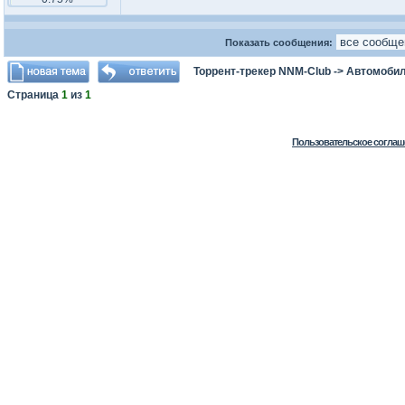
Показать сообщения:
Торрент-трекер NNM-Club
->
Автомоби
Страница
1
из
1
Пользовательское соглаш