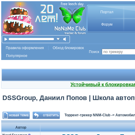
Портал
Форум
Правила оформления
Обход блокировок
Поиск :
Популярное
Устойчивый к блокировка
DSSGroup, Даниил Попов | Школа автопо
Торрент-трекер NNM-Club
->
Автомоби
Автор