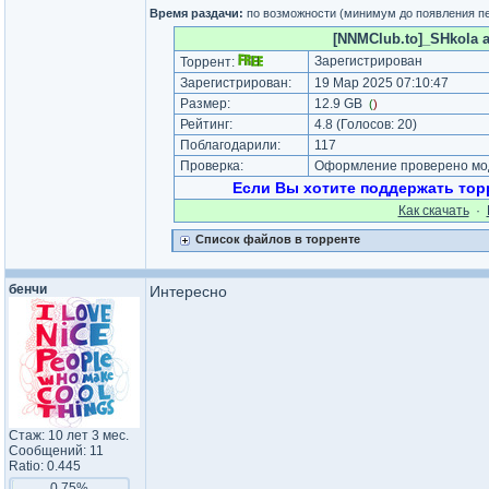
Время раздачи:
по возможности (минимум до появления п
[NNMClub.to]_SHkola av
Зарегистрирован
Торрент:
Зарегистрирован:
19 Мар 2025 07:10:47
Размер:
12.9 GB
(
)
Рейтинг:
4.8
(Голосов:
20
)
Поблагодарили:
117
Проверка:
Оформление проверено мод
Если Вы хотите поддержать торр
Как cкачать
·
Список файлов в торренте
бенчи
Интересно
Стаж: 10 лет 3 мес.
Сообщений: 11
Ratio: 0.445
0.75%