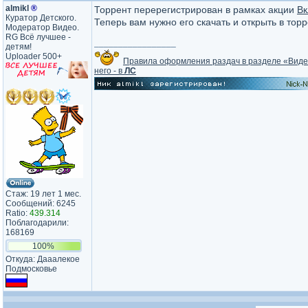
almikl
®
Торрент перерегистрирован в рамках акции
Вк
Куратор Детского.
Теперь вам нужно его скачать и открыть в тор
Модератор Видео.
RG Всё лучшее -
_________________
детям!
Uploader 500+
Правила оформления раздач в разделе «Вид
него - в
ЛС
Стаж: 19 лет 1 мес.
Сообщений: 6245
Ratio:
439.314
Поблагодарили:
168169
100%
Откуда: Дааалекое
Подмосковье