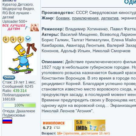
almikl
®
Оди
Куратор Детского.
Модератор Видео.
Производство:
СССР, Свердловская киносту
RG Всё лучшее -
детям!
Жанр:
боевик
,
приключения
,
детектив
, экрани
Uploader 500+
Режиссер:
Владимир Хотиненко, Павел Фатта
Актеры:
Василий Мищенко, Всеволод Ларионо
Борис Галкин, Талгат Нигматулин, Елена Май
Камбарова, Авангард Леонтьев, Валерий Заха
Кононов, Адольф Ильин, Николай Сморчков
Описание:
Действие приключенческого фильм
1927 году в небольшом губернском городке. 
уголовного розыска назначается бывший крас
Константин Воронцов. В это время в городе п
Стаж: 19 лет 1 мес.
рецидивист Корней. Благодаря успешно пров
Сообщений: 6245
становится известно место воровского схода, 
Ratio:
439.314
предчувствуя засаду, в последний момент мен
Поблагодарили:
168169
Времени предупредить своих у Воронцова нет,
одному идти на воровской сход… Экранизация
100%
Николай Леонов "Агония".
Откуда: Дааалекое
Подмосковье
5.8
93
/10
Возраст:
16+
(зрителям, достигшим 16 лет)