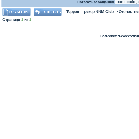
Показать сообщения:
Торрент-трекер NNM-Club
->
Отечестве
Страница
1
из
1
Пользовательское соглаш