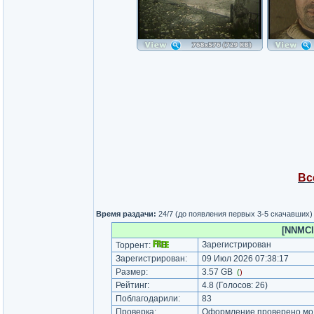
Вс
Время раздачи:
24/7 (до появления первых 3-5 скачавших)
[NNMClu
Зарегистрирован
Торрент:
Зарегистрирован:
09 Июл 2026 07:38:17
Размер:
3.57 GB
(
)
Рейтинг:
4.8
(Голосов:
26
)
Поблагодарили:
83
Проверка:
Оформление проверено мод