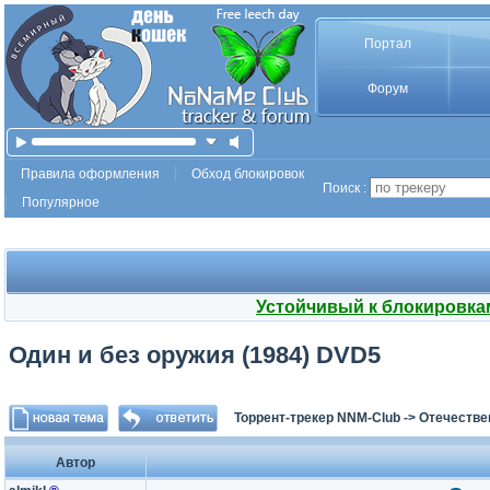
Портал
Форум
Правила оформления
Обход блокировок
Поиск :
Популярное
Устойчивый к блокировка
Один и без оружия (1984) DVD5
Торрент-трекер NNM-Club
->
Отечестве
Автор