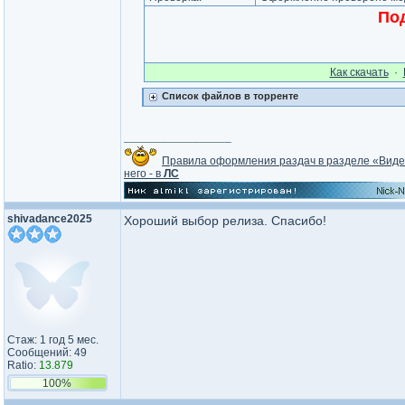
Под
Как cкачать
·
Список файлов в торренте
_________________
Правила оформления раздач в разделе «Вид
него - в
ЛС
shivadance2025
Хороший выбор релиза. Спасибо!
Стаж: 1 год 5 мес.
Сообщений: 49
Ratio:
13.879
100%