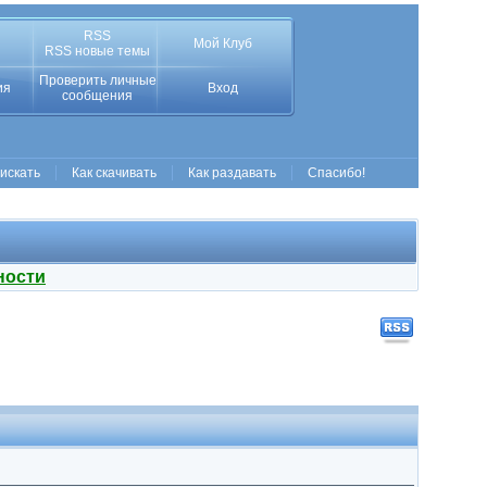
RSS
Мой Клуб
RSS новые темы
Проверить личные
ия
Вход
сообщения
 искать
Как скачивать
Как раздавать
Спасибо!
ности