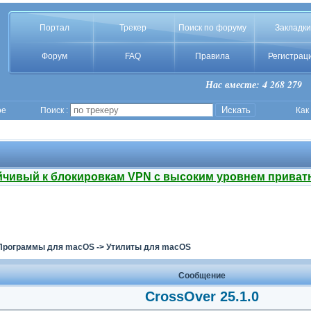
Портал
Трекер
Поиск по форуму
Закладки
Форум
FAQ
Правила
Регистрац
Нас вместе: 4 268 279
ое
Поиск :
Как
йчивый к блокировкам VPN с высоким уровнем приват
Программы для macOS
->
Утилиты для macOS
Сообщение
CrossOver 25.1.0