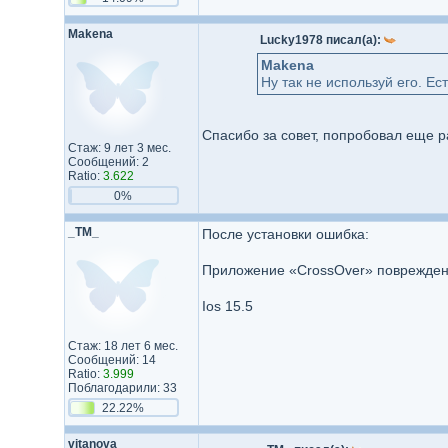
Makena
Lucky1978 писал(а):
Makena
Ну так не используй его. Ест
Спасибо за совет, попробовал еще р
Стаж: 9 лет 3 мес.
Сообщений: 2
Ratio:
3.622
0%
_TM_
После установки ошибка:
Приложение «CrossOver» повреждено,
Ios 15.5
Стаж: 18 лет 6 мес.
Сообщений: 14
Ratio:
3.999
Поблагодарили: 33
22.22%
vitanova