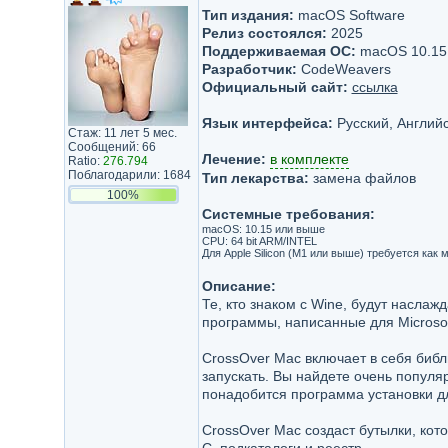
Тип издания:
macOS Software
Релиз состоялся:
2025
Поддерживаемая ОС:
macOS 10.15 
Разработчик:
CodeWeavers
Официальный сайт:
ссылка
Язык интерфейса:
Русский, Английс
Стаж: 11 лет 5 мес.
Сообщений: 66
Лечение:
в комплекте
Ratio:
276.794
Поблагодарили: 1684
Тип лекарства:
замена файлов
100%
Системные требования:
macOS: 10.15 или выше
CPU: 64 bit ARM/INTEL
Для Apple Silicon (M1 или выше) требуется как
Описание:
Те, кто знаком с Wine, будут наслаж
программы, написанные для Microsof
CrossOver Mac включает в себя биб
запускать. Вы найдете очень популяр
понадобится программа установки д
CrossOver Mac создаст бутылки, кот