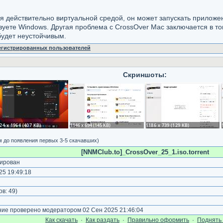
я действительно виртуальной средой, он может запускать приложен
льзуете Windows. Другая проблема с CrossOver Mac заключается в 
будет неустойчивым.
регистрированных пользователей
Скриншоты:
м до появления первых 3-5 скачавших)
[NNMClub.to]_CrossOver_25_1.iso.torrent
ирован
5 19:49:18
ов:
49
)
е проверено модератором 02 Сен 2025 21:46:04
Как cкачать
·
Как раздать
·
Правильно оформить
·
Поднять 