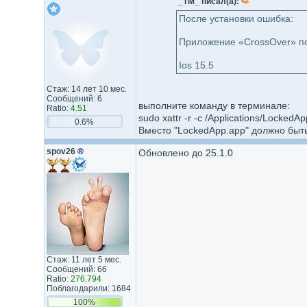
_TM_ писал(а):
После установки ошибка:
Приложение «CrossOver» по
Ios 15.5
Стаж: 14 лет 10 мес.
Сообщений: 6
выполните команду в терминале:
Ratio:
4.51
sudo xattr -r -c /Applications/LockedA
0.6%
Вместо "LockedApp.app" должно быт
spov26
®
Обновлено до 25.1.0
Стаж: 11 лет 5 мес.
Сообщений: 66
Ratio:
276.794
Поблагодарили: 1684
100%