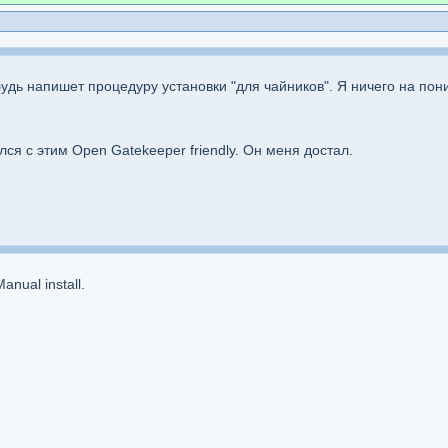
будь напишет процедуру установки "для чайников". Я ничего на по
лся с этим Open Gatekeeper friendly. Он меня достал.
anual install.