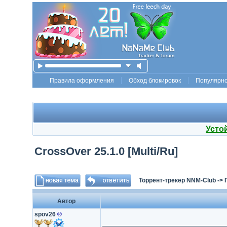
Правила оформления
Обход блокировок
Популярн
Усто
CrossOver 25.1.0 [Multi/Ru]
Торрент-трекер NNM-Club
->
Автор
spov26
®