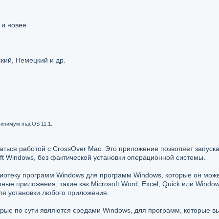
и новее
кий, Немецкий и др.
 минимум macOS 11.1.
даться работой с CrossOver Mac. Это приложение позволяет запуска
t Windows, без фактической установки операционной системы.
лиотеку программ Windows для программ Windows, которые он мож
ные приложения, такие как Microsoft Word, Excel, Quick или Window
ля установки любого приложения.
орые по сути являются средами Windows, для программ, которые вы