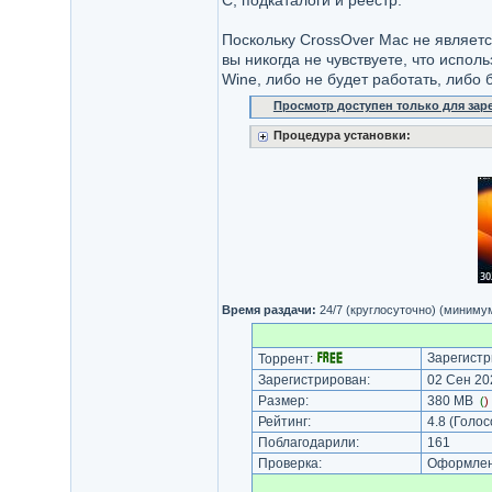
C, подкаталоги и реестр.
Поскольку CrossOver Mac не являетс
вы никогда не чувствуете, что испо
Wine, либо не будет работать, либо 
Просмотр доступен только для за
Процедура установки:
Время раздачи:
24/7 (круглосуточно) (миниму
Зарегистр
Торрент:
Зарегистрирован:
02 Сен 202
Размер:
380 MB
(
)
Рейтинг:
4.8
(Голос
Поблагодарили:
161
Проверка:
Оформлени