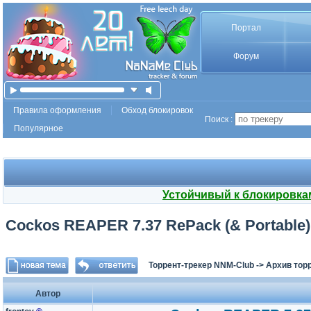
Портал
Форум
Правила оформления
Обход блокировок
Поиск :
Популярное
Устойчивый к блокировка
Cockos REAPER 7.37 RePack (& Portable) 
Торрент-трекер NNM-Club
->
Архив тор
Автор