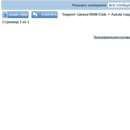
Показать сообщения:
Торрент-трекер NNM-Club
->
Архив тор
Страница
1
из
1
Пользовательское соглаш