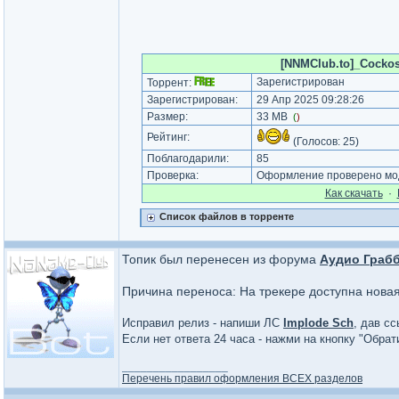
[NNMClub.to]_Cockos 
Зарегистрирован
Торрент:
Зарегистрирован:
29 Апр 2025 09:28:26
Размер:
33 MB
(
)
Рейтинг:
(Голосов:
25
)
Поблагодарили:
85
Проверка:
Оформление проверено мод
Как cкачать
·
Список файлов в торренте
Топик был перенесен из форума
Аудио Грабб
Причина переноса: На трекере доступна нова
Исправил релиз - напиши ЛС
Implode Sch
, дав сс
Если нет ответа 24 часа - нажми на кнопку "Обра
_________________
Перечень правил оформления ВСЕХ разделов