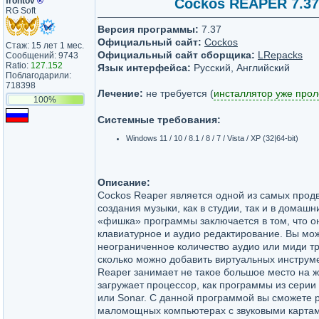
frontov
®
Cockos REAPER 7.37 
RG Soft
Версия программы:
7.37
Официальный сайт:
Cockos
Стаж: 15 лет 1 мес.
Официальный сайт сборщика:
LRepacks
Сообщений: 9743
Ratio:
127.152
Язык интерфейса:
Русский, Английский
Поблагодарили:
718398
Лечение:
не требуется (
инсталлятор уже про
100%
Системные требования:
Windows 11 / 10 / 8.1 / 8 / 7 / Vista / XP (32|64-bit)
Описание:
Cockos Reaper является одной из самых прод
создания музыки, как в студии, так и в домашн
«фишка» программы заключается в том, что о
клавиатурное и аудио редактирование. Вы мо
неограниченное количество аудио или миди тре
сколько можно добавить виртуальных инструм
Reaper занимает не такое большое место на ж
загружает процессор, как программы из серии 
или Sonar. С данной программой вы сможете 
маломощных компьютерах с звуковыми картам