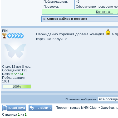
Поблагодарили:
49
Проверка:
Оформление проверено мод
Как cкачать
·
Список файлов в торренте
Fliki
Неожиданно хорошая дорама комедия
а п
картинка получше.
Стаж: 12 лет 8 мес.
Сообщений: 121
Ratio:
572.574
Поблагодарили:
1031
100%
Показать сообщения:
Торрент-трекер NNM-Club
->
Зарубежн
Страница
1
из
1