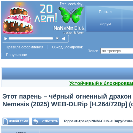
Портал
Форум
Правила оформления
Обход блокировок
Поиск :
Популярное
Устойчивый к блокировка
Этот парень – чёрный огненный дракон 
Nemesis (2025) WEB-DLRip [H.264/720p] (с
Торрент-трекер NNM-Club
->
Зарубежн