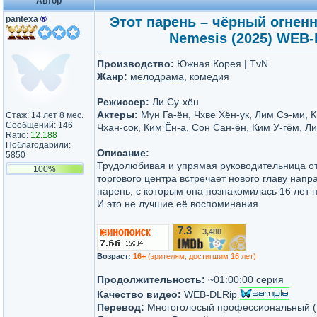
Автор
pantexa
®
Этот парень – чёрный огнен
Nemesis (2025) WEB-D
Производство:
Южная Корея | TvN
Жанр:
мелодрама
, комедия
Режиссер:
Ли Су-хён
Актеры:
Мун Га-ён, Чхве Хён-ук, Лим Сэ-ми, 
Стаж: 14 лет 8 мес.
Сообщений: 146
Чхан-сок, Ким Ён-а, Сон Сан-ён, Ким У-гём, Л
Ratio:
12.188
Поблагодарили:
Описание:
5850
Трудолюбивая и упрямая руководительница о
100%
торгового центра встречает нового главу напр
парень, с которым она познакомилась 16 лет н
И это не лучшие её воспоминания.
7.3
3,488
/10
Возраст:
16+
(зрителям, достигшим 16 лет)
Продолжительность:
~01:00:00 серия
Качество видео:
WEB-DLRip
Перевод:
Многоголосый профессиональный (T