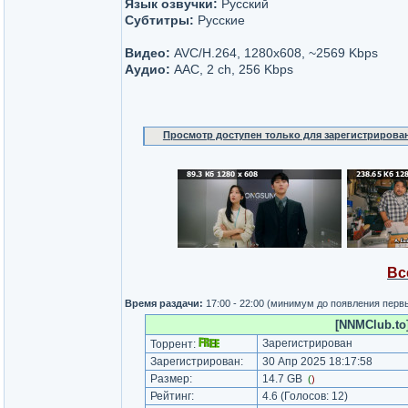
Язык озвучки:
Русский
Субтитры:
Русские
Видео:
AVC/H.264, 1280x608, ~2569 Kbps
Аудио:
AAC, 2 ch, 256 Kbps
Просмотр доступен только для зарегистрирова
Вс
Время раздачи:
17:00 - 22:00 (минимум до появления перв
[NNMClub.to]
Зарегистрирован
Торрент:
Зарегистрирован:
30 Апр 2025 18:17:58
Размер:
14.7 GB
(
)
Рейтинг:
4.6
(Голосов:
12
)