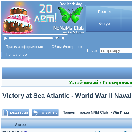
Портал
Форум
Правила оформления
Обход блокировок
Поиск :
Популярное
Устойчивый к блокировка
Victory at Sea Atlantic - World War II Naval
Торрент-трекер NNM-Club
->
Win Игры
-
Автор