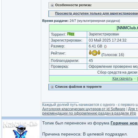
Особенности релиза:
Просмотр доступен только для зарегистрирова
Время раздачи:
24/7 (мультитрекерная раздача)
[NNMClub.to
Зарегистрирован
Торрент:
Зарегистрирован:
03 Май 2025 17:24:32
Размер:
6.41 GB
(
)
Рейтинг:
(Голосов:
16
)
Поблагодарили:
45
Проверка:
Оформление проверено мод
Сбор средств на диск
Как cкачать
·
Список файлов в торренте
_________________
Каждый долгий путь начинается с одного - с первого ша
Антология классических шутеров от id Software
|
Для т
рекомендации по оформлению раздач в разделе Игр
Топик был перенесен из форума
Горячие нов
Причина переноса: В целевой подраздел.