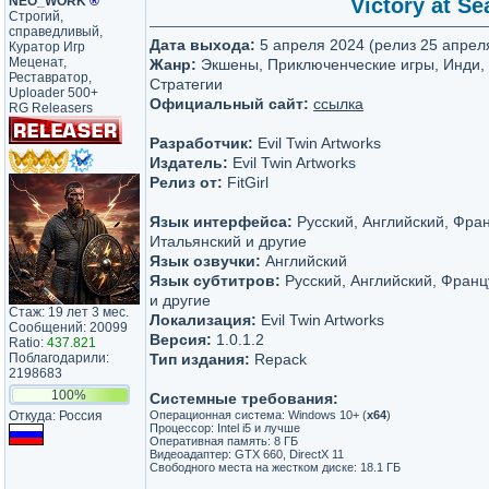
NEO_WORK
®
Victory at Se
Строгий,
справедливый,
Дата выхода:
5 апреля 2024 (релиз 25 апрел
Куратор Игр
Меценат,
Жанр:
Экшены, Приключенческие игры, Инди,
Реставратор,
Стратегии
Uploader 500+
Официальный сайт:
ссылка
RG Releasers
Разработчик:
Evil Twin Artworks
Издатель:
Evil Twin Artworks
Релиз от:
FitGirl
Язык интерфейса:
Русский, Английский, Фран
Итальянский и другие
Язык озвучки:
Английский
Язык субтитров:
Русский, Английский, Франц
и другие
Стаж: 19 лет 3 мес.
Локализация:
Evil Twin Artworks
Сообщений: 20099
Версия:
1.0.1.2
Ratio:
437.821
Поблагодарили:
Тип издания:
Repack
2198683
100%
Системные требования:
Откуда: Россия
Операционная система: Windows 10+ (
x64
)
Процессор: Intel i5 и лучше
Оперативная память: 8 ГБ
Видеоадаптер: GTX 660, DirectX 11
Свободного места на жестком диске: 18.1 ГБ