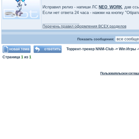
Исправил релиз - напиши ЛС
NEO_WORK
, дав сс
Если нет ответа 24 часа - нажми на кнопку "Обра
_________________
Перечень правил оформления ВСЕХ разделов
Показать сообщения:
Торрент-трекер NNM-Club
->
Win Игры
-
Страница
1
из
1
Пользовательское соглаш