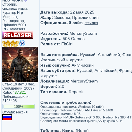
NEO_WORK
®
Строгий,
справедливый,
Дата выхода:
22 мая 2025
Куратор Игр
Меценат,
Жанр:
Экшены, Приключения
Реставратор,
Официальный сайт:
ссылка
Uploader 500+
RG Releasers
Разработчик:
MercurySteam
Издатель:
505 Games
Релиз от:
FitGirl
Язык интерфейса:
Русский, Английский, Фран
Итальянский и другие
Язык озвучки:
Английский
Язык субтитров:
Русский, Английский, Франц
и другие
Локализация:
MercurySteam
Стаж: 19 лет 3 мес.
Версия:
2.0
Сообщений: 20097
Тип издания:
Repack
Ratio:
437.821
Поблагодарили:
2198408
Системные требования:
100%
Операционная система: Windows 10 (
х64
)
Процессор: Intel core i5-3470, AMD Ryzen 5 1400
Откуда: Россия
Оперативная память: 8 ГБ
Видеоадаптер: NVIDIA GeForce GTX 960, Radeon R9 380, 4 ГБ
Свободного места на жестком диске (SSD): до 50.5 ГБ
Таблетка:
Вшита (Rune)