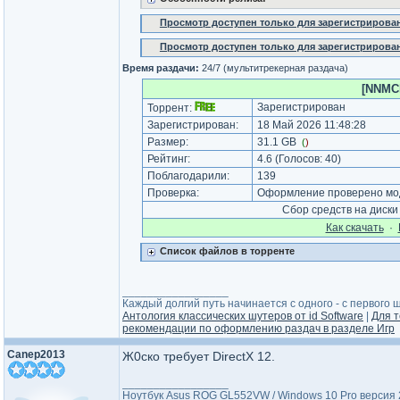
Просмотр доступен только для зарегистрирова
Просмотр доступен только для зарегистрирова
Время раздачи:
24/7 (мультитрекерная раздача)
[NNMClu
Зарегистрирован
Торрент:
Зарегистрирован:
18 Май 2026 11:48:28
Размер:
31.1 GB
(
)
Рейтинг:
4.6
(Голосов:
40
)
Поблагодарили:
139
Проверка:
Оформление проверено мод
Сбор средств на диск
Как cкачать
·
Список файлов в торренте
_________________
Каждый долгий путь начинается с одного - с первого ша
Антология классических шутеров от id Software
|
Для т
рекомендации по оформлению раздач в разделе Игр
Canep2013
Ж0ско требует DirectX 12.
_________________
Ноутбук Asus ROG GL552VW / Windows 10 Pro версия 22H