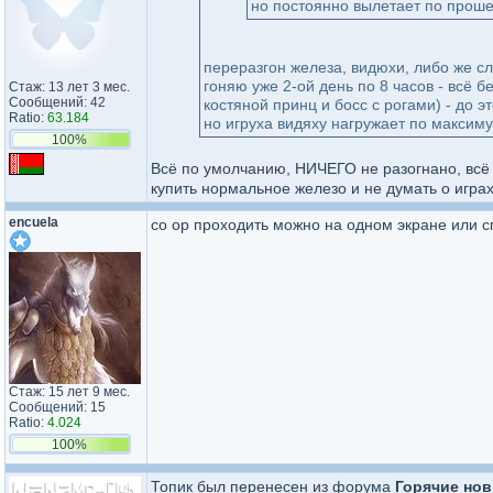
но постоянно вылетает по прошес
переразгон железа, видюхи, либо же с
гоняю уже 2-ой день по 8 часов - всё б
Стаж: 13 лет 3 мес.
Сообщений: 42
костяной принц и босс с рогами) - до э
Ratio:
63.184
но игруха видяху нагружает по максим
100%
Всё по умолчанию, НИЧЕГО не разогнано, всё 
купить нормальное железо и не думать о играх 
encuela
co op проходить можно на одном экране или с
Стаж: 15 лет 9 мес.
Сообщений: 15
Ratio:
4.024
100%
Топик был перенесен из форума
Горячие нов