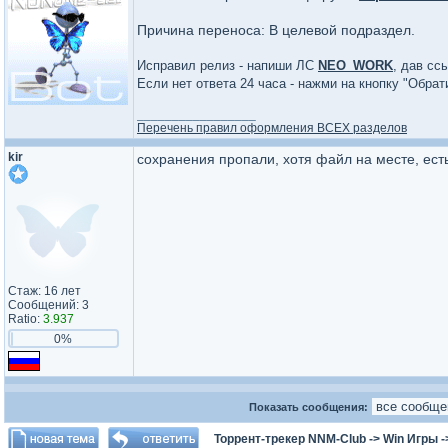
Причина переноса: В целевой подраздел.
Исправил релиз - напиши ЛС
NEO_WORK
, дав сс
Если нет ответа 24 часа - нажми на кнопку "Обра
_________________
Перечень правил оформления ВСЕХ разделов
kir
сохранения пропали, хотя файл на месте, ест
Стаж: 16 лет
Сообщений: 3
Ratio:
3.937
0%
Показать сообщения:
Торрент-трекер NNM-Club
->
Win Игры
-