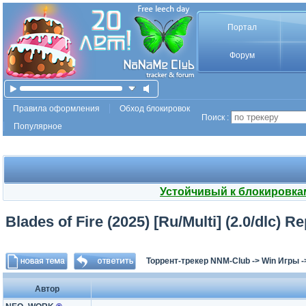
Портал
Форум
Правила оформления
Обход блокировок
Поиск :
Популярное
Устойчивый к блокировка
Blades of Fire (2025) [Ru/Multi] (2.0/dlc) Re
Торрент-трекер NNM-Club
->
Win Игры
-
Автор