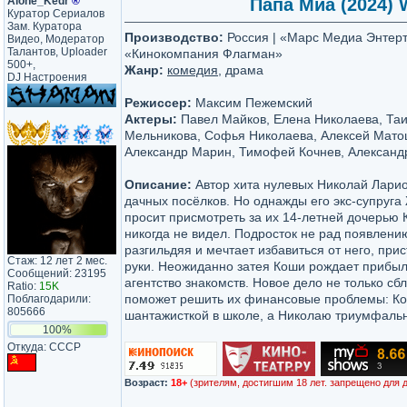
Alone_Kedr
®
Папа Миа (2024) W
Куратор Сериалов
Зам. Куратора
Производство:
Россия | «Марс Медиа Энтер
Видео, Модератор
Талантов, Uploader
«Кинокомпания Флагман»
500+,
Жанр:
комедия
, драма
DJ Настроения
Режиссер:
Максим Пежемский
Актеры:
Павел Майков, Елена Николаева, Та
Мельникова, Софья Николаева, Алексей Мато
Александр Марин, Тимофей Кочнев, Александ
Описание:
Автор хита нулевых Николай Лари
дачных посёлков. Но однажды его экс-супруга 
просит присмотреть за их 14-летней дочерью 
никогда не видел. Подросток не рад появлени
разгильдяя и мечтает избавиться от него, при
Стаж: 12 лет 2 мес.
руки. Неожиданно затея Коши рождает прибы
Сообщений: 23195
агентство знакомств. Новое дело не только сбл
Ratio:
15K
поможет решить их финансовые проблемы: Ко
Поблагодарили:
805666
шантажисткой в школе, а Николаю триумфальн
100%
Откуда: CCCP
Возраст:
18+
(зрителям, достигшим 18 лет. запрещено для 