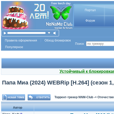
Портал
Форум
Правила оформления
Обход блокировок
Поиск :
Популярное
Устойчивый к блокировка
Папа Миа (2024) WEBRip [H.264] (сезон 1,
Торрент-трекер NNM-Club
->
Отечестве
Автор