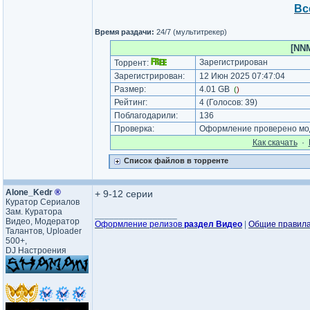
Вс
Время раздачи:
24/7 (мультитрекер)
[NNM
Зарегистрирован
Торрент:
Зарегистрирован:
12 Июн 2025 07:47:04
Размер:
4.01 GB
(
)
Рейтинг:
4
(Голосов:
39
)
Поблагодарили:
136
Проверка:
Оформление проверено мод
Как cкачать
·
Список файлов в торренте
Alone_Kedr
®
+ 9-12 серии
Куратор Сериалов
Зам. Куратора
_________________
Видео, Модератор
Оформление релизов
раздел Видео
|
Общие правил
Талантов, Uploader
500+,
DJ Настроения