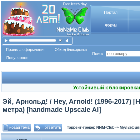
Портал
Форум
Правила оформления
Обход блокировок
Поиск :
Популярное
Устойчивый к блокировка
Эй, Арнольд! / Hey, Arnold! (1996-2017) [
метра) [handmade Upscale AI]
Торрент-трекер NNM-Club
->
Мультфил