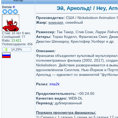
Автор
Detsle
®
Эй, Арнольд! / Hey, Arn
Производство:
США / Nickelodeon Animation S
Жанр:
комедия
, семейный
Режиссер:
Так Такер, Стив Соки, Ларри Лэйчл
Стаж: 16 лет 6 мес.
Актеры:
Торан Коделл, Франческа Смит, Джам
Сообщений: 77
Ratio:
13.421
Джастин Шенкароу, Кристофер Уолберг и др.
Поблагодарили: 456
14.29%
Описание:
Франшиза объединяет культовый мультсериал 
полнометражных фильма (2002, 2017), созда
Nickelodeon. Действие разворачивается в вы
вдохновлённом Сиэтлом, Нью-Йорком и Портле
Арнольд — идеалист со знаменитой "футболь
Релиз:
inta2k
Продолжительность:
~00:24:00
Качество видео:
WEB-DL
Перевод:
дублированный
Порядок просмотра франшизы:
1) Сериал с 1 сезона 1 серии до 5 сезона 17 с