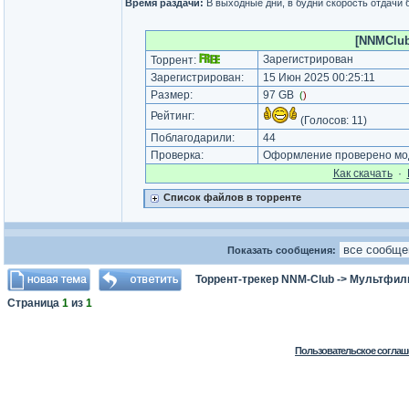
Время раздачи:
В выходные дни, в будни скорость отдачи 
[NNMClub.
Зарегистрирован
Торрент:
Зарегистрирован:
15 Июн 2025 00:25:11
Размер:
97 GB
(
)
Рейтинг:
(Голосов:
11
)
Поблагодарили:
44
Проверка:
Оформление проверено мод
Как cкачать
·
Список файлов в торренте
Показать сообщения:
Торрент-трекер NNM-Club
->
Мультфил
Страница
1
из
1
Пользовательское соглаш