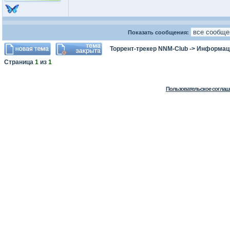
Показать сообщения:
Торрент-трекер NNM-Club
->
Информаци
Страница
1
из
1
Пользовательское соглаш