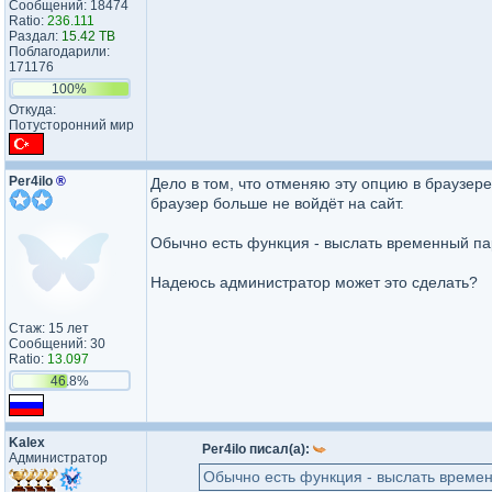
Сообщений: 18474
Ratio:
236.111
Раздал:
15.42 TB
Поблагодарили:
171176
100%
Откуда:
Потусторонний мир
Per4ilo
®
Дело в том, что отменяю эту опцию в браузере.
браузер больше не войдёт на сайт.
Обычно есть функция - выслать временный па
Надеюсь администратор может это сделать?
Стаж: 15 лет
Сообщений: 30
Ratio:
13.097
46.8%
Kalex
Per4ilo писал(а):
Администратор
Обычно есть функция - выслать времен