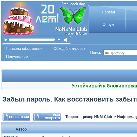
Портал
Форум
Правила оформления
Обход блокировок
Поиск :
Популярное
Устойчивый к блокировка
Забыл пароль. Как восстановить забы
Торрент-трекер NNM-Club
->
Информаци
Автор