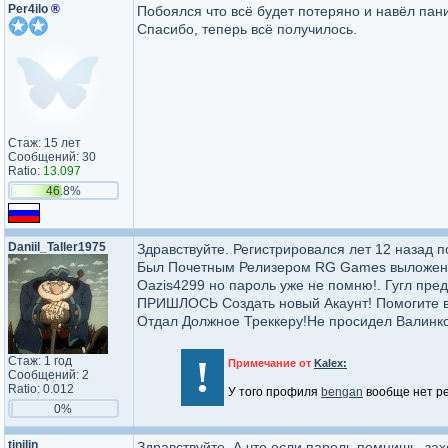
Per4ilo
®
Побоялся что всё будет потеряно и навёл пан
Спасибо, теперь всё получилось.
Стаж: 15 лет
Сообщений: 30
Ratio:
13.097
46.8%
Daniil_Ta​ller1975​
Здравствуйте. Регистрировался лет 12 назад п
Был Почетным Релизером RG Games выложено п
Oazis4299 но пароль уже не помню!. Гугл пре
ПРИШЛОСЬ Создать новый Акаунт! Помогите вос
Отдал Должное Треккеру!Не просидел Валинк
!
Стаж: 1 год
Примечание от
Kalex:
Сообщений: 2
Ratio: 0.012
У того профиля
bengan
вообще нет ре
0%
tinilin
Здравствуйте. А что если пароль помнишь, зах