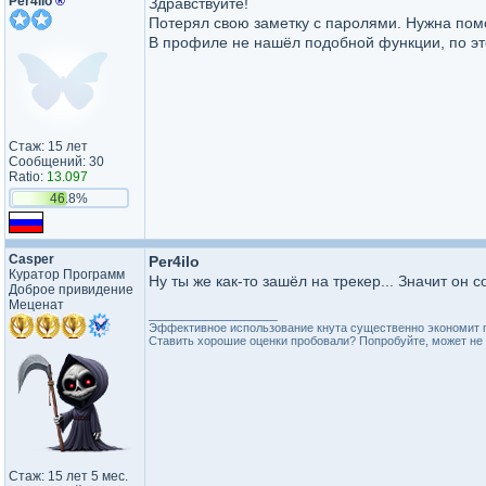
Per4ilo
®
Здравствуйте!
Потерял свою заметку с паролями. Нужна пом
В профиле не нашёл подобной функции, по э
Стаж: 15 лет
Сообщений: 30
Ratio:
13.097
46.8%
Casper
Per4ilo
Куратор Программ
Ну ты же как-то зашёл на трекер... Значит он
Доброе привидение
Меценат
_________________
Эффективное использование кнута существенно экономит 
Ставить хорошие оценки пробовали? Попробуйте, может не 
Стаж: 15 лет 5 мес.