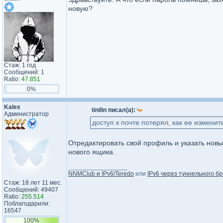
новую?
Стаж: 1 год
Сообщений: 1
Ratio:
47.851
0%
Kalex
tinilin писал(а):
Администратор
доступ к почте потерял, как ее измени
Отредактировать свой профиль и указать новы
нового ящика.
_________________
NNMClub и IPv6/Teredo
или
IPv6 через туннельного бр
Стаж: 18 лет 11 мес.
Сообщений: 49407
Ratio:
255.514
Поблагодарили:
16547
100%