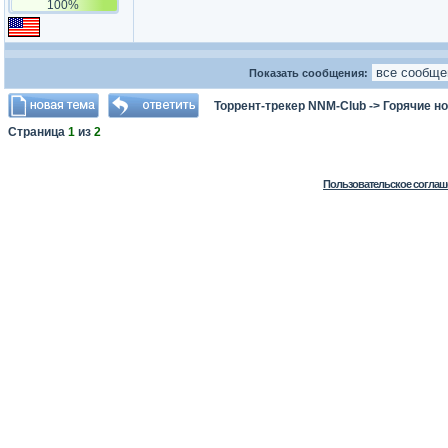
100%
Показать сообщения:
Торрент-трекер NNM-Club
->
Горячие н
Страница
1
из
2
Пользовательское соглаш