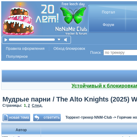
Портал
Форум
Правила оформления
Обход блокировок
Поиск :
Популярное
Устойчивый к блокировка
Мудрые парни / The Alto Knights (2025) 
Страницы:
1
,
2
След.
Торрент-трекер NNM-Club
->
Горячие н
Автор