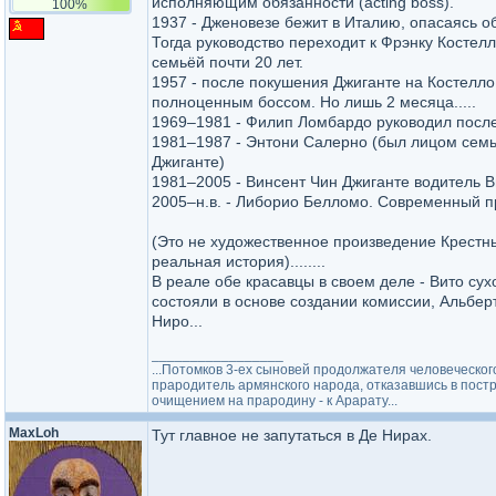
исполняющим обязанности (acting boss).
100%
1937 - Дженовезе бежит в Италию, опасаясь о
Тогда руководство переходит к Фрэнку Костелл
семьёй почти 20 лет.
1957 - после покушения Джиганте на Костелло
полноценным боссом. Но лишь 2 месяца.....
1969–1981 - Филип Ломбардо руководил после
1981–1987 - Энтони Салерно (был лицом семьи
Джиганте)
1981–2005 - Винсент Чин Джиганте водитель В
2005–н.в. - Либорио Белломо. Современный п
(Это не художественное произведение Крестны
реальная история)........
В реале обе красавцы в своем деле - Вито сухо
состояли в основе создании комиссии, Альберт
Ниро...
_________________
...Потомков 3-ех сыновей продолжателя человеческог
прародитель армянского народа, отказавшись в постройк
очищением на прародину - к Арарату...
MaxLoh
Тут главное не запутаться в Де Нирах.