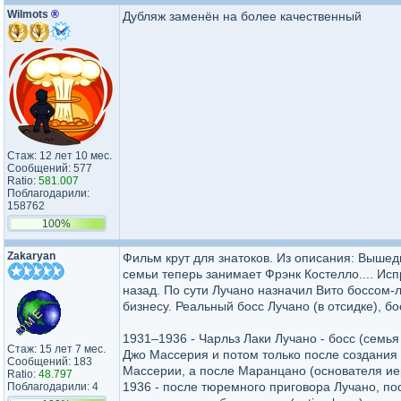
Wilmots
®
Дубляж заменён на более качественный
Стаж: 12 лет 10 мес.
Сообщений: 577
Ratio:
581.007
Поблагодарили:
158762
100%
Zakaryan
Фильм крут для знатоков. Из описания: Вышед
семьи теперь занимает Фрэнк Костелло.... Исп
назад. По сути Лучано назначил Вито боссом-
бизнесу. Реальный босс Лучано (в отсидке), бо
1931–1936 - Чарльз Лаки Лучано - босс (семь
Стаж: 15 лет 7 мес.
Джо Массерия и потом только после создания к
Сообщений: 183
Массерии, а после Маранцано (основателя иер
Ratio:
48.797
1936 - после тюремного приговора Лучано, по
Поблагодарили: 4