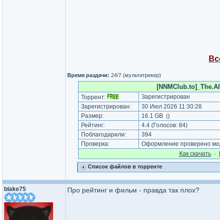
Вс
Время раздачи:
24/7 (мультитрекер)
[NNMClub.to]_The.Al
Зарегистрирован
Торрент:
Зарегистрирован:
30 Июл 2026 11:30:28
Размер:
16.1 GB
(
)
Рейтинг:
4.4
(Голосов:
84
)
Поблагодарили:
394
Проверка:
Оформление проверено мод
Как cкачать
·
Список файлов в торренте
blake75
Про рейтинг и фильм - правда так плох?