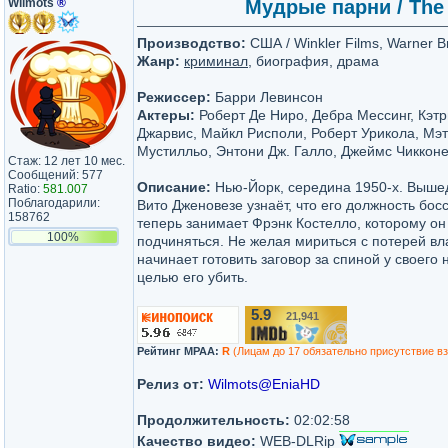
Wilmots
®
Мудрые парни / The 
Производство:
США / Winkler Films, Warner Br
Жанр:
криминал
, биография, драма
Режиссер:
Барри Левинсон
Актеры:
Роберт Де Ниро, Дебра Мессинг, Кэт
Джарвис, Майкл Рисполи, Роберт Урикола, Мэт
Мустилльо, Энтони Дж. Галло, Джеймс Чиккон
Стаж: 12 лет 10 мес.
Сообщений: 577
Описание:
Нью-Йорк, середина 1950-х. Выше
Ratio:
581.007
Поблагодарили:
Вито Дженовезе узнаёт, что его должность бо
158762
теперь занимает Фрэнк Костелло, которому о
100%
подчиняться. Не желая мириться с потерей вл
начинает готовить заговор за спиной у своего 
целью его убить.
5.9
21,941
/10
Рейтинг MPAA:
R
(Лицам до 17 обязательно присутствие в
Релиз от:
Wilmots@EniaHD
Продолжительность:
02:02:58
Качество видео:
WEB-DLRip