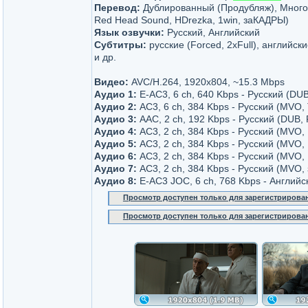
Перевод:
Дублированный (Продубляж), Много
Red Head Sound, HDrezka, 1win, заКАДРЫ)
Язык озвучки:
Русский, Английский
Субтитры:
русские (Forced, 2xFull), английск
и др.
Видео:
AVC/H.264, 1920x804, ~15.3 Мbps
Аудио 1:
E-AC3, 6 ch, 640 Kbps - Русский (DU
Аудио 2:
AC3, 6 ch, 384 Kbps - Русский (MVO,
Аудио 3:
AAC, 2 ch, 192 Kbps - Русский (DUB,
Аудио 4:
AC3, 2 ch, 384 Kbps - Русский (MVO, 
Аудио 5:
AC3, 2 ch, 384 Kbps - Русский (MVO,
Аудио 6:
AC3, 2 ch, 384 Kbps - Русский (MVO, 
Аудио 7:
AC3, 2 ch, 384 Kbps - Русский (MVO
Аудио 8:
E-AC3 JOC, 6 ch, 768 Kbps - Английс
Просмотр доступен только для зарегистрирова
Просмотр доступен только для зарегистрирова