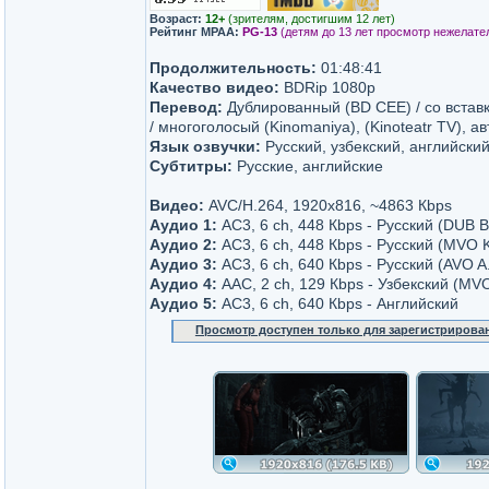
Возраст:
12+
(зрителям, достигшим 12 лет)
Рейтинг MPAA:
PG-13
(детям до 13 лет просмотр нежелате
Продолжительность:
01:48:41
Качество видео:
BDRip 1080p
Перевод:
Дублированный (BD CEE) / со встав
/ многоголосый (Kinomaniya), (Kinoteatr TV), а
Язык озвучки:
Русский, узбекский, английски
Субтитры:
Русские, английские
Видео:
AVC/H.264, 1920x816, ~4863 Кbps
Аудио 1:
AC3, 6 ch, 448 Кbps - Русский (DUB 
Аудио 2:
AC3, 6 ch, 448 Кbps - Русский (MVO 
Аудио 3:
AC3, 6 ch, 640 Кbps - Русский (AVO A
Аудио 4:
AAC, 2 ch, 129 Кbps - Узбекский (MVO
Аудио 5:
AC3, 6 ch, 640 Кbps - Английский
Просмотр доступен только для зарегистрирова