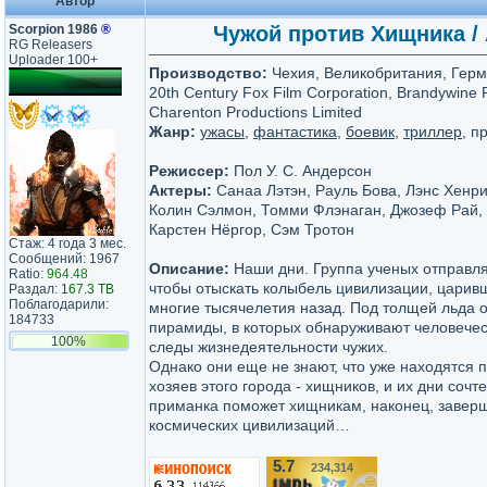
Автор
Scorpion 1986
®
Чужой против Хищника / A
RG Releasers
Uploader 100+
Производство:
Чехия, Великобритания, Герм
20th Century Fox Film Corporation, Brandywine P
Charenton Productions Limited
Жанр:
ужасы
,
фантастика
,
боевик
,
триллер
, п
Режиссер:
Пол У. С. Андерсон
Актеры:
Санаа Лэтэн, Рауль Бова, Лэнс Хенр
Колин Сэлмон, Томми Флэнаган, Джозеф Рай, 
Карстен Нёргор, Сэм Тротон
Стаж: 4 года 3 мес.
Сообщений: 1967
Описание:
Наши дни. Группа ученых отправля
Ratio:
964.48
чтобы отыскать колыбель цивилизации, царив
Раздал:
167.3 TB
Поблагодарили:
многие тысячелетия назад. Под толщей льда 
184733
пирамиды, в которых обнаруживают человечес
100%
следы жизнедеятельности чужих.
Однако они еще не знают, что уже находятся 
хозяев этого города - хищников, и их дни соч
приманка поможет хищникам, наконец, заверш
космических цивилизаций…
5.7
234,314
/10