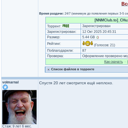
Вс
Время раздачи:
24/7 (минимум до появления первых 3-5 с
[NNMClub.to]_CHuzh
Зарегистрирован
Торрент:
Зарегистрирован:
12 Окт 2025 20:45:31
Размер:
5.44 GB
(
)
Рейтинг:
(Голосов:
21
)
Поблагодарили:
87
Проверка:
Оформление проверено мод
Как cкачать
·
Список файлов в торренте
volmarnal
Спустя 20 лет смотрится ещё неплохо.
Стаж: 9 лет 6 мес.