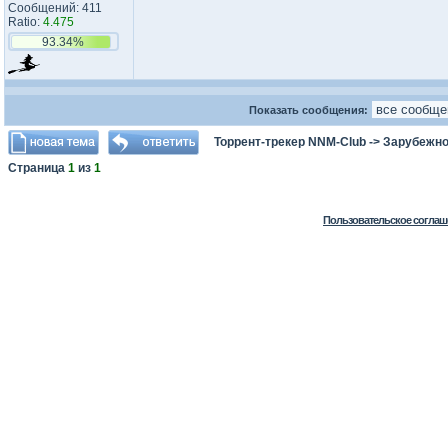
Сообщений: 411
Ratio:
4.475
93.34%
Показать сообщения:
Торрент-трекер NNM-Club
->
Зарубежно
Страница
1
из
1
Пользовательское соглаш