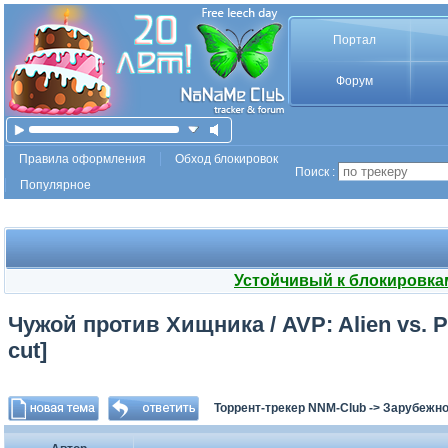
Портал
Форум
Правила оформления
Обход блокировок
Поиск :
Популярное
Устойчивый к блокировка
Чужой против Хищника / AVP: Alien vs. Pr
cut]
Торрент-трекер NNM-Club
->
Зарубежно