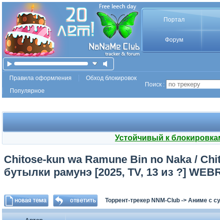
Портал
Форум
Правила оформления
Обход блокировок
Поиск :
Популярное
Устойчивый к блокировка
Chitose-kun wa Ramune Bin no Naka / Chit
бутылки рамунэ [2025, TV, 13 из ?] WEBR
Торрент-трекер NNM-Club
->
Аниме с с