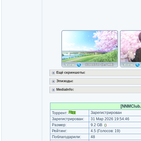
Ещё скриншоты:
Эпизоды:
MediaInfo:
[NNMClub.
Зарегистрирован
Торрент:
Зарегистрирован:
31 Мар 2026 19:54:46
Размер:
9.2 GB
(
)
Рейтинг:
4.5
(Голосов:
19
)
Поблагодарили:
48