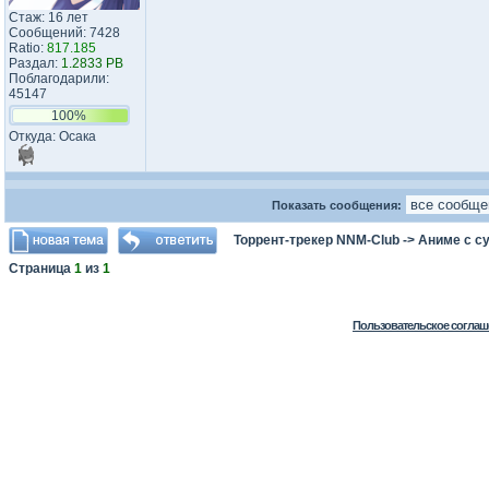
Стаж: 16 лет
Сообщений: 7428
Ratio:
817.185
Раздал:
1.2833 PB
Поблагодарили:
45147
100%
Откуда: Осака
Показать сообщения:
Торрент-трекер NNM-Club
->
Аниме с с
Страница
1
из
1
Пользовательское соглаш