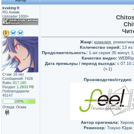
Автор
kvaking
®
RG Аниме
Chito
Uploader 1000+
Chi
Чит
Жанр:
комедия
, романтика
Количество серий:
13 из 
Продолжительность:
1-ая серия 35 минут, 1
Качество видео:
WEBRip
Дата премьеры / период выхода:
c 07.10.
(ч.1)
Стаж: 16 лет
Сообщений: 7428
Производство/студия:
Ratio:
817.185
Раздал:
1.2833 PB
Поблагодарили:
45147
100%
Откуда: Осака
Автор оригинала:
Хиром
Режиссер:
Токуно Юдзи