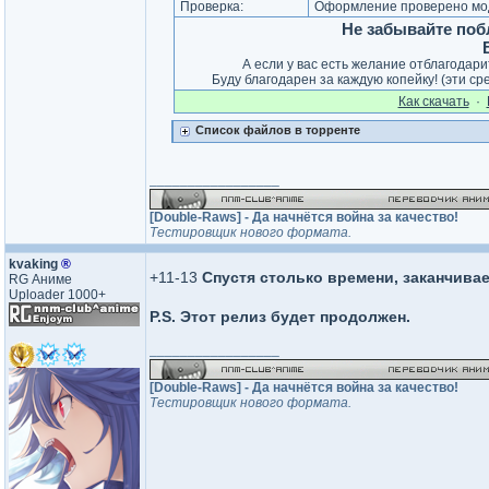
Проверка:
Оформление проверено мод
Не забывайте поб
А если у вас есть желание отблагодар
Буду благодарен за каждую копейку! (эти ср
Как cкачать
·
Список файлов в торренте
_________________
[Double-Raws] - Да начнётся война за качество!
Тестировщик нового формата.
kvaking
®
+11-13
Спустя столько времени, заканчивае
RG Аниме
Uploader 1000+
P.S. Этот релиз будет продолжен.
_________________
[Double-Raws] - Да начнётся война за качество!
Тестировщик нового формата.