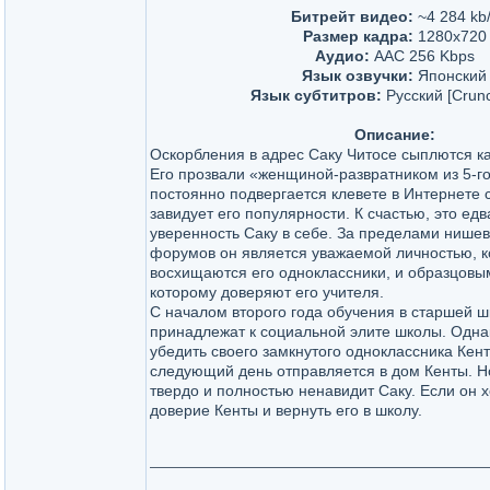
Битрейт видео:
~4 284 kb
Размер кадра:
1280х720
Аудио:
AAC 256 Kbps
Язык озвучки:
Японский
Язык субтитров:
Русский [Crunch
Описание:
Оскорбления в адрес Саку Читосе сыплются ка
Его прозвали «женщиной-развратником из 5-го
постоянно подвергается клевете в Интернете с
завидует его популярности. К счастью, это ед
уверенность Саку в себе. За пределами нишев
форумов он является уважаемой личностью, к
восхищаются его одноклассники, и образцовы
которому доверяют его учителя.
С началом второго года обучения в старшей ш
принадлежат к социальной элите школы. Однак
убедить своего замкнутого одноклассника Кен
следующий день отправляется в дом Кенты. Но
твердо и полностью ненавидит Саку. Если он 
доверие Кенты и вернуть его в школу.