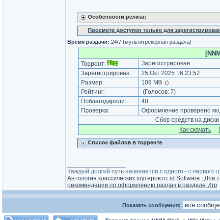
Особенности релиза:
Просмотр доступен только для зарегистрирова
Время раздачи:
24/7 (мультитрекерная раздача)
[NNM
Зарегистрирован
Торрент:
Зарегистрирован:
25 Окт 2025 16:23:52
Размер:
109 MB
(
)
Рейтинг:
(Голосов:
7
)
Поблагодарили:
40
Проверка:
Оформление проверено мод
Сбор средств на диск
Как cкачать
·
Список файлов в торренте
_________________
Каждый долгий путь начинается с одного - с первого ша
Антология классических шутеров от id Software
|
Для т
рекомендации по оформлению раздач в разделе Игр
Показать сообщения: