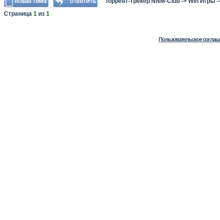
Торрент-трекер NNM-Club
->
Win Игры
-
Страница
1
из
1
Пользовательское соглаш