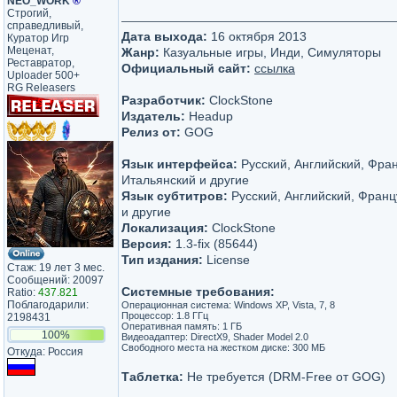
NEO_WORK
®
Строгий,
справедливый,
Дата выхода:
16 октября 2013
Куратор Игр
Меценат,
Жанр:
Казуальные игры, Инди, Симуляторы
Реставратор,
Официальный сайт:
ссылка
Uploader 500+
RG Releasers
Разработчик:
ClockStone
Издатель:
Headup
Релиз от:
GOG
Язык интерфейса:
Русский, Английский, Фран
Итальянский и другие
Язык субтитров:
Русский, Английский, Франц
и другие
Локализация:
ClockStone
Версия:
1.3-fix (85644)
Тип издания:
License
Стаж: 19 лет 3 мес.
Сообщений: 20097
Системные требования:
Ratio:
437.821
Поблагодарили:
Операционная система: Windows XP, Vista, 7, 8
Процессор: 1.8 ГГц
2198431
Оперативная память: 1 ГБ
100%
Видеоадаптер: DirectX9, Shader Model 2.0
Свободного места на жестком диске: 300 МБ
Откуда: Россия
Таблетка:
Не требуется (DRM-Free от GOG)