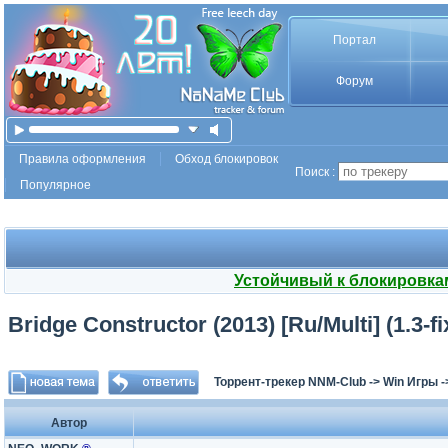
Портал
Форум
Правила оформления
Обход блокировок
Поиск :
Популярное
Устойчивый к блокировка
Bridge Constructor (2013) [Ru/Multi] (1.3-f
Торрент-трекер NNM-Club
->
Win Игры
-
Автор