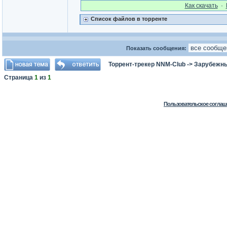
Как cкачать
·
Список файлов в торренте
Показать сообщения:
Торрент-трекер NNM-Club
->
Зарубежны
Страница
1
из
1
Пользовательское соглаш