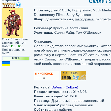
scapuletti
®
Салли / 
Производство:
США, Португалия, Muck Media,
Documentary Films, Story Syndicate
Жанр:
документальный,
мелодрама
, биографи
Режиссер:
Кристина Костантини
Участники:
Салли Райд, Тэм О'Шонесси
Стаж: 15 лет 8 мес.
Описание:
Сообщений: 129
Салли Райд стала первой американкой, котора
Ratio:
1183.668
Поблагодарили:
под её невозмутимым хладнокровием скрывал
6732
романтику и жертвенность их 27-летней совме
100%
жизни Салли, Тэм О'Шонесси, впервые расск
этой необыкновенной и знаменитой астронавт
7.3
1,073
/10
Релиз от:
DaVinci (Culture)
Продолжительность:
01:43:26
Качество видео:
WEB-DL
Перевод:
Двуголосый профессиональный
Язык озвучки:
русский, английский
Субтитры:
английские