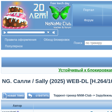
Портал
Форум
Правила оформления
Обход блокировок
Поиск :
Популярное
Устойчивый к блокировка
NG. Салли / Sally (2025) WEB-DL [H.264/1
Торрент-трекер NNM-Club
->
Зарубежны
Автор