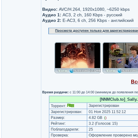
Видео:
AVC/H.264, 1920x1080, ~6250 kbps
Аудио 1:
AC3, 2 ch, 160 Kbps - русский
Аудио 2:
E-AC3, 6 ch, 256 Kbps - английский
Просмотр доступен только для зарегистрирова
Вс
Время раздачи:
с 11:00 до 14:00 (минимум до появления п
[NNMClub.to]_Sally
Зарегистрирован
Торрент:
Зарегистрирован:
01 Ноя 2025 11:52:12
Размер:
4.82 GB
(
)
Рейтинг:
3.2
(Голосов:
15
)
Поблагодарили:
25
Проверка:
Оформление проверено мод