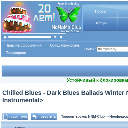
Портал
Форум
Правила оформления
Обход блокировок
Поиск :
Популярное
Устойчивый к блокировка
Chilled Blues - Dark Blues Ballads Winter
Instrumental>
Торрент-трекер NNM-Club
->
Неофициа