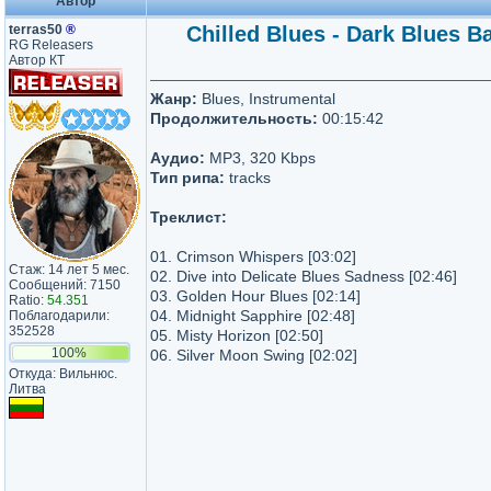
Автор
terras50
®
Chilled Blues - Dark Blues B
RG Releasers
Автор КТ
Жанр:
Blues, Instrumental
Продолжительность:
00:15:42
Аудио:
MP3, 320 Kbps
Тип рипа:
tracks
Треклист:
01. Crimson Whispers [03:02]
Стаж: 14 лет 5 мес.
02. Dive into Delicate Blues Sadness [02:46]
Сообщений: 7150
03. Golden Hour Blues [02:14]
Ratio:
54.351
04. Midnight Sapphire [02:48]
Поблагодарили:
352528
05. Misty Horizon [02:50]
100%
06. Silver Moon Swing [02:02]
Откуда: Вильнюс.
Литва