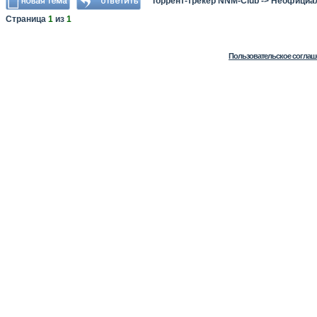
Торрент-трекер NNM-Club
->
Неофициа
Страница
1
из
1
Пользовательское соглаш