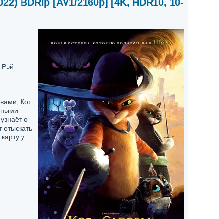
022) BDRip [AV1/2160p] [4K, HDR10, 10-
 Рэй
вами, Кот
енными
 узнаёт о
т отыскать
 карту у