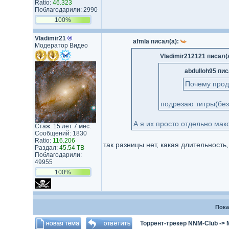
Ratio:
46.323
Поблагодарили: 2990
100%
Vladimir21
®
afmla писал(а):
Модератор Видео
Vladimir212121 писал(
abdulloh95 пис
Почему продо
подрезаю титры(без
А я их просто отдельно мак
Стаж: 15 лет 7 мес.
Сообщений: 1830
Ratio:
116.206
так разницы нет, какая длительность
Раздал:
45.54 TB
Поблагодарили:
49955
100%
Пока
Торрент-трекер NNM-Club
->