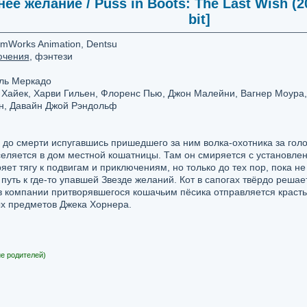
ее желание / Puss in Boots: The Last Wish (2
bit]
mWorks Animation, Dentsu
ючения
, фэнтези
ль Меркадо
Хайек, Харви Гильен, Флоренс Пью, Джон Малейни, Вагнер Моура,
н, Давайн Джой Рэндольф
 до смерти испугавшись пришедшего за ним волка-охотника за голо
аселяется в дом местной кошатницы. Там он смиряется с установл
ет тягу к подвигам и приключениям, но только до тех пор, пока не
путь к где-то упавшей Звезде желаний. Кот в сапогах твёрдо решае
 в компании притворявшегося кошачьим пёсика отправляется красть
х предметов Джека Хорнера.
е родителей)