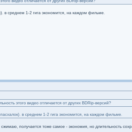
того видео отличается от других BDRip-версий?
). в среднем 1-2 гига экономится, на каждом фильме.
ьность этого видео отличается от других BDRip-версий?
пасхалок). в среднем 1-2 гига экономится, на каждом фильме.
 сжимаю, получается тоже самое - экономия, но длительность сохр