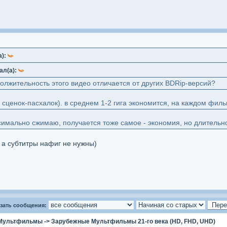
а):
ал(а):
лжительность этого видео отличается от других BDRip-версий?
 сценок-пасхалок). в среднем 1-2 гига экономится, на каждом филь
симально сжимаю, получается тоже самое - экономия, но длительн
, а субтитры нафиг не нужны)
зать сообщения:
Мультфильмы
->
Зарубежные Мультфильмы 21-го века (HD, FHD, UHD)