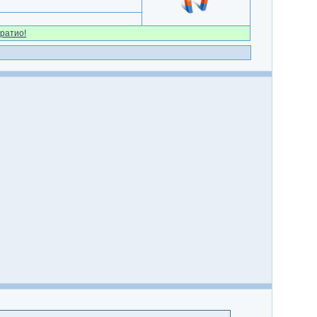
ратио!