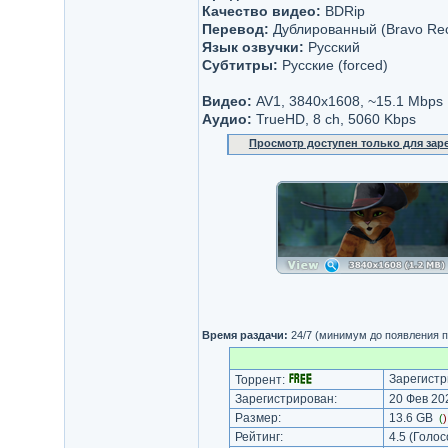
Качество видео:
BDRip
Перевод:
Дублированный (Bravo Rec
Язык озвучки:
Русский
Субтитры:
Русские (forced)
Видео:
AV1, 3840x1608, ~15.1 Mbps
Аудио:
TrueHD, 8 ch, 5060 Kbps
Просмотр доступен только для за
Время раздачи:
24/7 (минимум до появления п
Зарегистр
Торрент:
Зарегистрирован:
20 Фев 202
Размер:
13.6 GB
(
Рейтинг:
4.5
(Голос