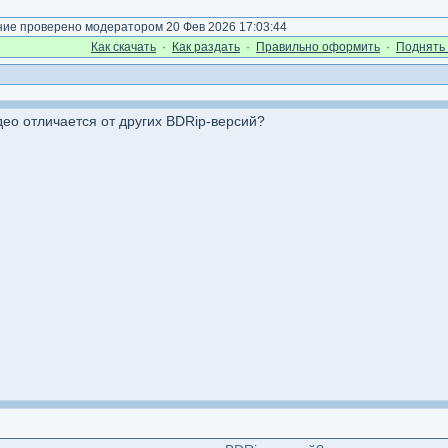
е проверено модератором 20 Фев 2026 17:03:44
Как cкачать
·
Как раздать
·
Правильно оформить
·
Поднять 
ео отличается от других BDRip-версий?