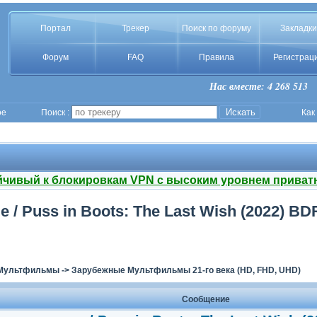
Портал
Трекер
Поиск по форуму
Закладки
Форум
FAQ
Правила
Регистрац
Нас вместе: 4 268 513
ое
Поиск :
Как
йчивый к блокировкам VPN с высоким уровнем приват
/ Puss in Boots: The Last Wish (2022) BDR
Мультфильмы
->
Зарубежные Мультфильмы 21-го века (HD, FHD, UHD)
Сообщение