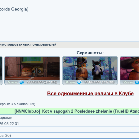
ords Georgia)
регистрированных пользователей
Скриншоты:
Все одноименные релизы в Клубе
ервых 3-5 скачавших)
[NNMClub.to]_Kot v sapogah 2 Poslednee zhelanie (TrueHD Atmo
ирован
6 08:22:31
)
ов:
20
)