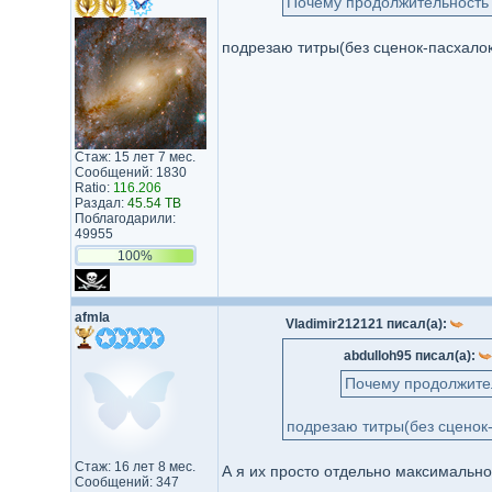
Почему продолжительность э
подрезаю титры(без сценок-пасхалок
Стаж: 15 лет 7 мес.
Сообщений: 1830
Ratio:
116.206
Раздал:
45.54 TB
Поблагодарили:
49955
100%
afmla
Vladimir212121 писал(а):
abdulloh95 писал(а):
Почему продолжител
подрезаю титры(без сценок-
Стаж: 16 лет 8 мес.
А я их просто отдельно максимально
Сообщений: 347