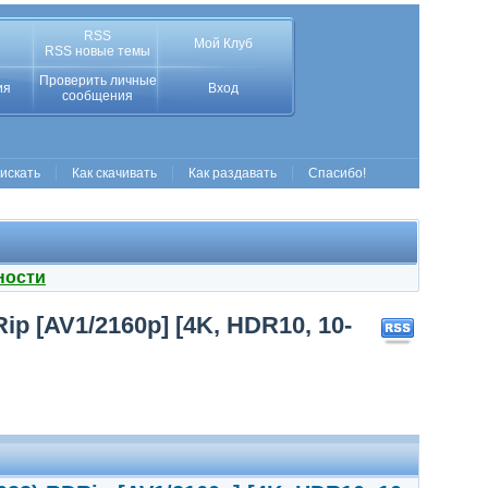
RSS
Мой Клуб
RSS новые темы
Проверить личные
ия
Вход
сообщения
 искать
Как скачивать
Как раздавать
Спасибо!
ности
ip [AV1/2160p] [4K, HDR10, 10-