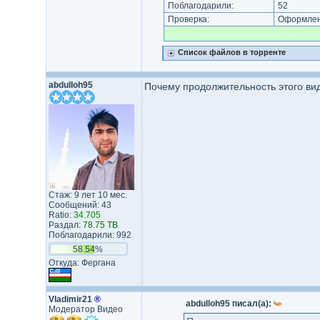
Поблагодарили:
52
Проверка:
Оформлени
Список файлов в торренте
abdulloh95
Почему продолжительность этого вид
Стаж: 9 лет 10 мес.
Сообщений: 43
Ratio:
34.705
Раздал:
78.75 TB
Поблагодарили: 992
58.54%
Откуда: Фергана
Vladimir21
®
abdulloh95 писал(а):
Модератор Видео