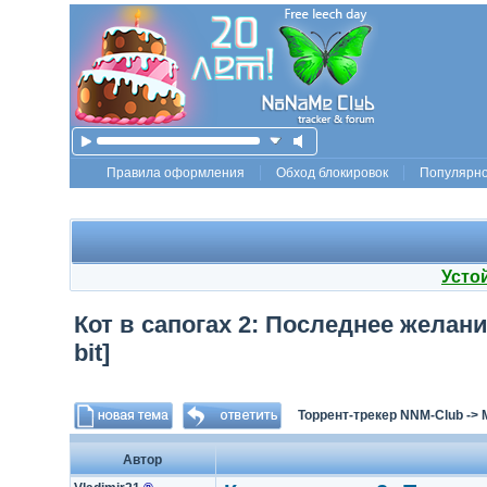
Правила оформления
Обход блокировок
Популярн
Усто
Кот в сапогах 2: Последнее желание 
bit]
Торрент-трекер NNM-Club
->
Автор