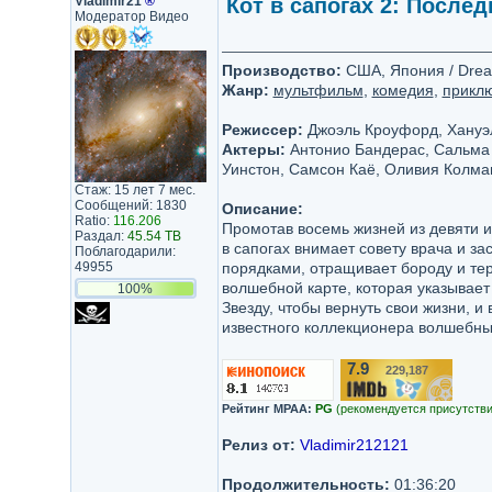
Vladimir21
®
Кот в сапогах 2: Последн
Модератор Видео
Производство:
США, Япония / Drea
Жанр:
мультфильм
,
комедия
,
прикл
Режиссер:
Джоэль Кроуфорд, Хануэ
Актеры:
Антонио Бандерас, Сальма 
Уинстон, Самсон Каё, Оливия Колма
Стаж: 15 лет 7 мес.
Сообщений: 1830
Описание:
Ratio:
116.206
Промотав восемь жизней из девяти и
Раздал:
45.54 TB
в сапогах внимает совету врача и з
Поблагодарили:
49955
порядками, отращивает бороду и теря
волшебной карте, которая указывает 
100%
Звезду, чтобы вернуть свои жизни, и
известного коллекционера волшебны
7.9
229,187
/10
Рейтинг MPAA:
PG
(рекомендуется присутстви
Релиз от:
Vladimir212121
Продолжительность:
01:36:20