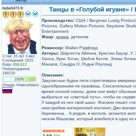
Автор
buba5473
®
Танцы в «Голубой игуане» / D
Производство:
США / Bergman Lustig Product
Pictures, Gallery Motion Pictures, Keystone Stu
Entertainment
Жанр:
драма
, детектив
Режиссер:
Майкл Рэдфорд
Актеры:
Шарлотта Айянна, Кристин Бауэр, У. 
Стаж: 15 лет 3 мес.
Ханна, Крис Хоган, Шейла Келли, Элиас Коте
Сообщений: 1625
Машков, Сандра О, Родни Роулэнд
Ratio:
858.612
Поблагодарили:
188220
Описание:
100%
Закулисные будни пяти стриптизерок американ
Откуда: Новосибирск
однообразными не назовешь. Сексапильные с
время ночной смены, днем они живут обычным
выбраться на «светлый путь», чтобы не скурви
У каждой из них свой шанс: Жасмин пишет стих
неистребим материнский инстинкт, Джо внезапн
беременна... А рядом, в мотеле, затаился кил
нюхом Машкова, который влюбился в одну из к
5.7
4,417
/10