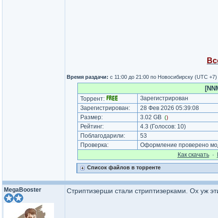
Вс
Время раздачи:
с 11:00 до 21:00 по Новосибирску (UTC +7
[NNM
Зарегистрирован
Торрент:
Зарегистрирован:
28 Фев 2026 05:39:08
Размер:
3.02 GB
(
)
Рейтинг:
4.3
(Голосов:
10
)
Поблагодарили:
53
Проверка:
Оформление проверено мод
Как cкачать
·
Список файлов в торренте
MegaBooster
Стриптизерши стали стриптизерками. Ох уж э