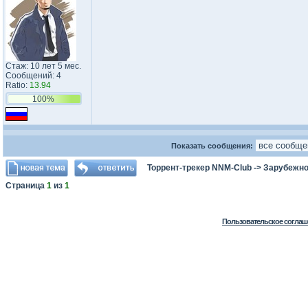
Стаж: 10 лет 5 мес.
Сообщений: 4
Ratio:
13.94
100%
Показать сообщения:
Торрент-трекер NNM-Club
->
Зарубежно
Страница
1
из
1
Пользовательское соглаш