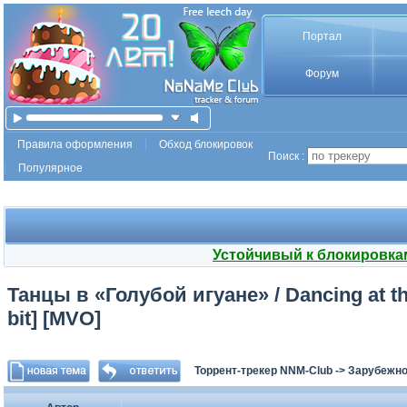
Портал
Форум
Правила оформления
Обход блокировок
Поиск :
Популярное
Устойчивый к блокировка
Танцы в «Голубой игуане» / Dancing at th
bit] [MVO]
Торрент-трекер NNM-Club
->
Зарубежно