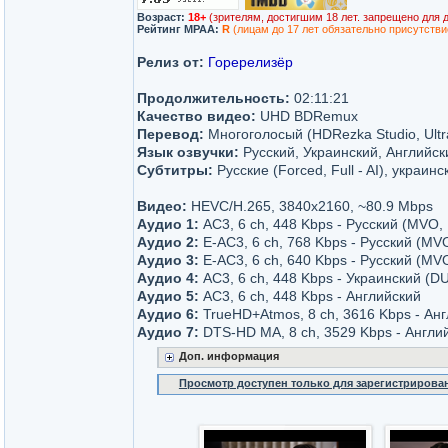
Возраст:
18+
(зрителям, достигшим 18 лет. запрещено для 
Рейтинг MPAA:
R
(лицам до 17 лет обязательно присутстви
Релиз от:
Горерелизёр
Продолжительность:
02:11:21
Качество видео:
UHD BDRemux
Перевод:
Многоголосый (HDRezka Studio, Ultr
Язык озвучки:
Русский, Украинский, Английск
Субтитры:
Русские (Forced, Full - AI), украинс
Видео:
HEVC/H.265, 3840x2160, ~80.9 Mbps
Аудио 1:
AC3, 6 ch, 448 Kbps - Русский (MVO,
Аудио 2:
Е-AC3, 6 ch, 768 Kbps - Русский (MV
Аудио 3:
Е-AC3, 6 ch, 640 Kbps - Русский (MVO
Аудио 4:
AC3, 6 ch, 448 Kbps - Украинский (D
Аудио 5:
AC3, 6 ch, 448 Kbps - Английский
Аудио 6:
TrueHD+Atmos, 8 ch, 3616 Kbps - Ан
Аудио 7:
DTS-HD MA, 8 ch, 3529 Kbps - Англи
Доп. информация
Просмотр доступен только для зарегистрирова