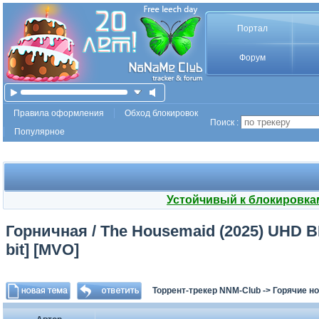
Портал
Форум
Правила оформления
Обход блокировок
Поиск :
Популярное
Устойчивый к блокировка
Горничная / The Housemaid (2025) UHD BD
bit] [MVO]
Торрент-трекер NNM-Club
->
Горячие н