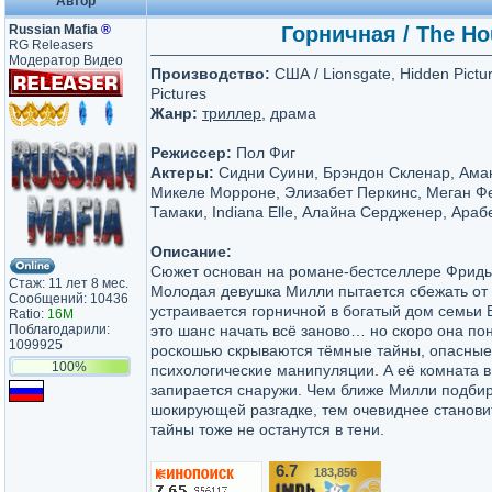
Автор
Russian Mafia
®
Горничная / The Ho
RG Releasers
Модератор Видео
Производство:
США / Lionsgate, Hidden Pictu
Pictures
Жанр:
триллер
, драма
Режиссер:
Пол Фиг
Актеры:
Сидни Суини, Брэндон Скленар, Ама
Микеле Морроне, Элизабет Перкинс, Меган Ф
Тамаки, Indiana Elle, Алайна Сердженер, Ара
Описание:
Сюжет основан на романе-бестселлере Фрид
Стаж: 11 лет 8 мес.
Молодая девушка Милли пытается сбежать от 
Сообщений: 10436
устраивается горничной в богатый дом семьи 
Ratio:
16M
Поблагодарили:
это шанс начать всё заново… но скоро она пон
1099925
роскошью скрываются тёмные тайны, опасные
100%
психологические манипуляции. А её комната 
запирается снаружи. Чем ближе Милли подбир
шокирующей разгадке, тем очевиднее станови
тайны тоже не останутся в тени.
6.7
183,856
/10