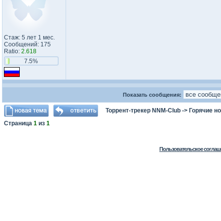
Стаж: 5 лет 1 мес.
Сообщений: 175
Ratio:
2.618
7.5%
Показать сообщения:
Торрент-трекер NNM-Club
->
Горячие н
Страница
1
из
1
Пользовательское соглаш