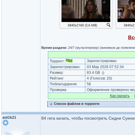
Вс
Время раздачи:
24/7 (мультитрекер) (минимум до появлен
Зарегистрирован
Торрент:
Зарегистрирован:
03 Мар 2026 07:52:34
Размер:
83.4 GB
(
)
Рейтинг:
4
(Голосов:
20
)
Поблагодарили:
56
Проверка:
Оформление проверено мод
Как cкачать
·
Список файлов в торренте
ant1k21
84 гига качать, чтобы посмотреть Сидни Суини 