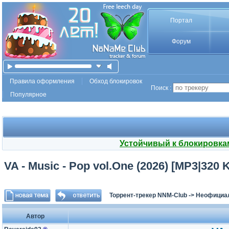
Портал
Форум
Правила оформления
Обход блокировок
Поиск :
Популярное
Устойчивый к блокировка
VA - Music - Pop vol.One (2026) [MP3|320 
Торрент-трекер NNM-Club
->
Неофициа
Автор