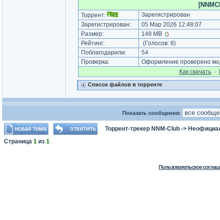
[NNMCl
Зарегистрирован
Торрент:
Зарегистрирован:
05 Мар 2026 12:48:07
Размер:
148 MB
(
)
Рейтинг:
(Голосов:
8
)
Поблагодарили:
54
Проверка:
Оформление проверено мод
Как cкачать
·
Список файлов в торренте
Показать сообщения:
Торрент-трекер NNM-Club
->
Неофициа
Страница
1
из
1
Пользовательское соглаш