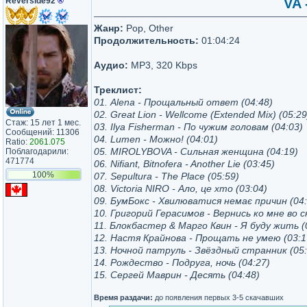
Reverside92
®
VA 
Жанр:
Pop, Other
Продолжительность:
01:04:24
Аудио:
MP3, 320 Kbps
Треклист:
01. Alena - Прощальный ответ (04:48)
02. Great Lion - Wellcome (Extended Mix) (05:29
Стаж: 15 лет 1 мес.
03. Ilya Fisherman - По чужим головам (04:03)
Сообщений: 11306
04. Lumen - Можно! (04:01)
Ratio:
2061.075
05. MIROLYBOVA - Сильная женщина (04:19)
Поблагодарили:
471774
06. Nifiant, Bitnofera - Another Lie (03:45)
100%
07. Sepultura - The Place (05:59)
08. Victoria NIRO - Ало, це хто (03:04)
09. БумБокс - Хвилюватися немає причин (04:
10. Григорий Герасимов - Вернись ко мне во с
11. Блокбастер & Марго Квин - Я буду жить (
12. Настя Крайнова - Прощать не умею (03:1
13. Ночной патруль - Звёздный странник (05:
14. Рождество - Подруга, ночь (04:27)
15. Сергей Маврин - Десять (04:48)
Время раздачи:
до появления первых 3-5 скачавших