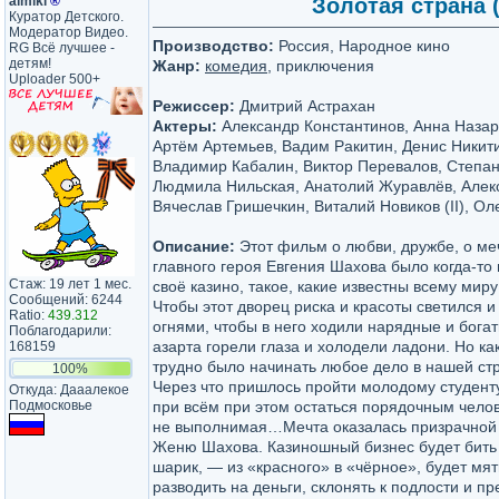
almikl
®
Золотая страна (
Куратор Детского.
Модератор Видео.
Производство:
Россия, Народное кино
RG Всё лучшее -
детям!
Жанр:
комедия
, приключения
Uploader 500+
Режиссер:
Дмитрий Астрахан
Актеры:
Александр Константинов, Анна Назар
Артём Артемьев, Вадим Ракитин, Денис Никити
Владимир Кабалин, Виктор Перевалов, Степан
Людмила Нильская, Анатолий Журавлёв, Алек
Вячеслав Гришечкин, Виталий Новиков (II), Ол
Описание:
Этот фильм о любви, дружбе, о ме
главного героя Евгения Шахова было когда-то 
Стаж: 19 лет 1 мес.
своё казино, такое, какие известны всему миру
Сообщений: 6244
Чтобы этот дворец риска и красоты светился 
Ratio:
439.312
огнями, чтобы в него ходили нарядные и бога
Поблагодарили:
азарта горели глаза и холодели ладони. Но ка
168159
трудно было начинать любое дело в нашей стр
100%
Через что пришлось пройти молодому студенту 
Откуда: Дааалекое
Подмосковье
при всём при этом остаться порядочным чело
не выполнимая…Мечта оказалась призрачной и
Женю Шахова. Казиношный бизнес будет бить 
шарик, — из «красного» в «чёрное», будет мять
разводить на деньги, склонять к подлости и пр