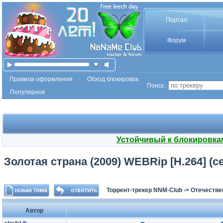
Портал
Форум
Правила оформления
Обход блокировок
Поиск :
Популярное
Устойчивый к блокировка
Золотая страна (2009) WEBRip [H.264] (се
Торрент-трекер NNM-Club
->
Отечестве
Автор