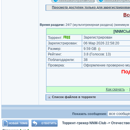
Просмотр доступен только для зарегистрирова
Вс
Время раздачи:
24/7 (мультитрекерная раздача) (минимум
[NNMClub
Зарегистрирован
Торрент:
Зарегистрирован:
06 Мар 2026 22:58:20
Размер:
9.59 GB
(
)
Рейтинг:
3.8
(Голосов:
13
)
Поблагодарили:
38
Проверка:
Оформление проверено мод
Под
Как cкачать
·
Список файлов в торренте
Показать сообщения:
Торрент-трекер NNM-Club
->
Отечестве