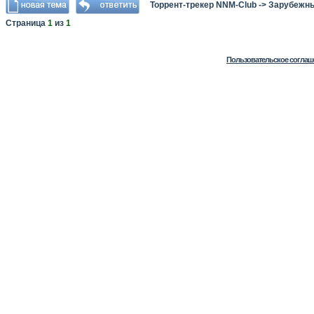
Торрент-трекер NNM-Club
->
Зарубежн
Страница
1
из
1
Пользовательское соглаш