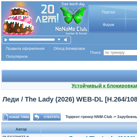
Портал
Форум
Правила оформления
Обход блокировок
Поиск :
Популярное
Устойчивый к блокировка
Леди / The Lady (2026) WEB-DL [H.264/1080
Торрент-трекер NNM-Club
->
Зарубежн
Автор