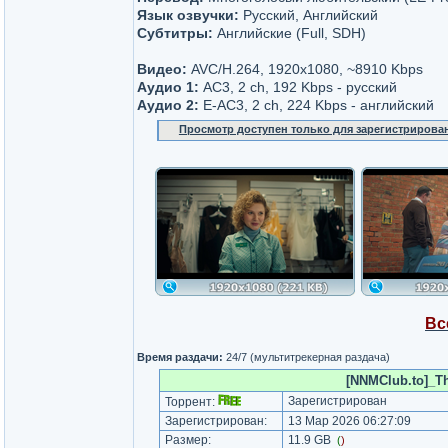
Язык озвучки:
Русский, Английский
Субтитры:
Английские (Full, SDH)
Видео:
AVC/H.264, 1920x1080, ~8910 Kbps
Аудио 1:
AC3, 2 ch, 192 Kbps - русский
Аудио 2:
E-AC3, 2 ch, 224 Kbps - английский
Просмотр доступен только для зарегистрирова
Вс
Время раздачи:
24/7 (мультитрекерная раздача)
[NNMClub.to]_Th
Зарегистрирован
Торрент:
Зарегистрирован:
13 Мар 2026 06:27:09
Размер:
11.9 GB
(
)