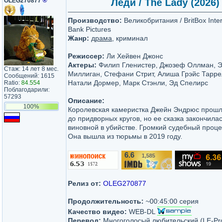
OLEG270877
®
Леди / The Lady (2026)
Производство:
Великобритания / BritBox Intern
Bank Pictures
Жанр:
драма
, криминал
Режиссер:
Ли Хейвен Джонс
Актеры:
Филип Гленистер, Джозеф Оллман, Э
Стаж: 14 лет 8 мес.
Миллиган, Стефани Стрит, Алиша Грэйс Тарр
Сообщений: 1615
Натали Дормер, Марк Стэнли, Эд Спелирс
Ratio:
84.554
Поблагодарили:
57293
Описание:
100%
Королевская камеристка Джейн Эндрюс прошла
до придворных кругов, но ее сказка закончилас
виновной в убийстве. Громкий судебный проц
Она вышла из тюрьмы в 2019 году.
6.6
1,585
/10
Релиз от:
OLEG270877
Продолжительность:
~00:45:00 серия
Качество видео:
WEB-DL
Перевод:
Многоголосый любительский (LE-Pro