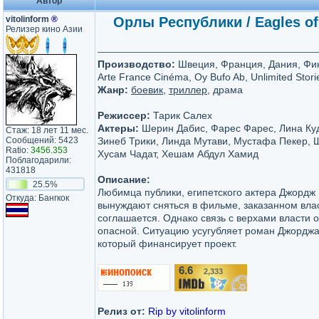
Автор
vitolinform
®
Орлы Республики / Eagles of t
Релизер кино Азии
Производство:
Швеция, Франция, Дания, Фин
Arte France Cinéma, Oy Bufo Ab, Unlimited Stori
Жанр:
боевик
,
триллер
, драма
Режиссер:
Тарик Салех
Актеры:
Шерин Дабис, Фарес Фарес, Лина Куд
Стаж: 18 лет 11 мес.
Сообщений: 5423
Зинеб Трики, Линда Мутави, Мустафа Пекер, 
Ratio:
3456.353
Хусам Чадат, Хешам Абдул Хамид
Поблагодарили:
431818
Описание:
25.5%
Любимца публики, египетского актера Джордж
Откуда: Бангкок
вынуждают сняться в фильме, заказанном вла
соглашается. Однако связь с верхами власти 
опасной. Ситуацию усугубляет роман Джорджа
который финансирует проект.
6.6
2,333
/10
Релиз от:
Rip by vitolinform