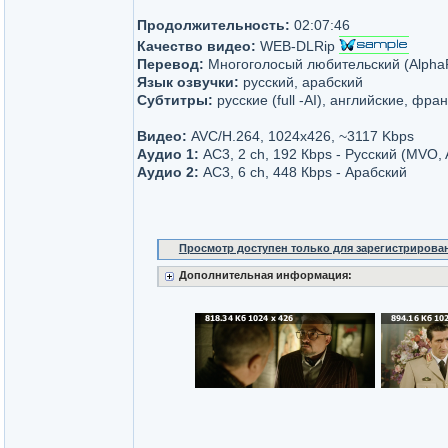
Продолжительность:
02:07:46
Качество видео:
WEB-DLRip
Перевод:
Многоголосый любительский (AlphaP
Язык озвучки:
русский, арабский
Субтитры:
русские (full -AI), английские, фра
Видео:
AVC/H.264, 1024x426, ~3117 Kbps
Аудио 1:
AC3, 2 ch, 192 Кbps - Русский (MVO, 
Аудио 2:
AC3, 6 ch, 448 Кbps - Арабский
Просмотр доступен только для зарегистрирова
Дополнительная информация: