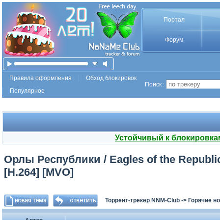
Портал
Форум
Правила оформления
Обход блокировок
Поиск :
Популярное
Устойчивый к блокировка
Орлы Республики / Eagles of the Republic
[H.264] [MVO]
Торрент-трекер NNM-Club
->
Горячие н