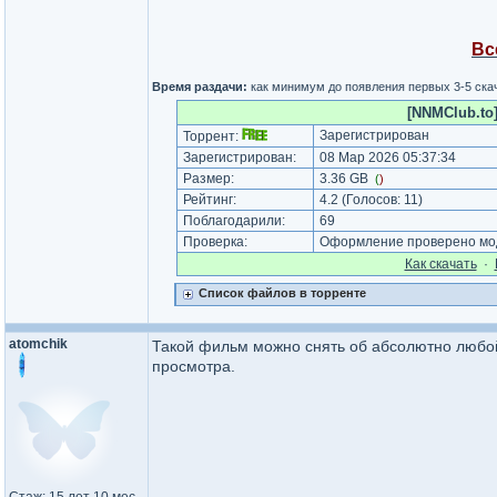
Вс
Время раздачи:
как минимум до появления первых 3-5 скач
[NNMClub.to]
Зарегистрирован
Торрент:
Зарегистрирован:
08 Мар 2026 05:37:34
Размер:
3.36 GB
(
)
Рейтинг:
4.2
(Голосов:
11
)
Поблагодарили:
69
Проверка:
Оформление проверено мод
Как cкачать
·
Список файлов в торренте
atomchik
Такой фильм можно снять об абсолютно любой 
просмотра.