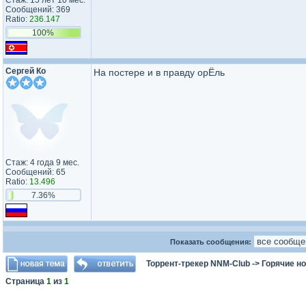
Стаж: 15 лет 10 мес.
Сообщений: 369
Ratio:
236.147
100%
Сергей Ко
На постере и в правду орЁль
Стаж: 4 года 9 мес.
Сообщений: 65
Ratio:
13.496
7.36%
Показать сообщения:
Торрент-трекер NNM-Club
->
Горячие н
Страница
1
из
1