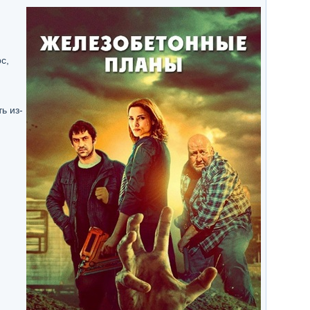
с,
ь из-