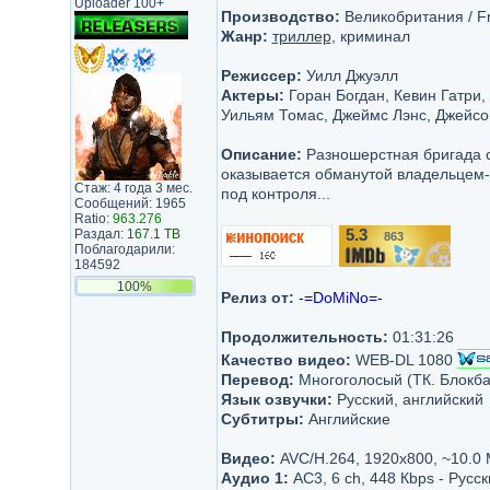
Uploader 100+
Производство:
Великобритания / Frac
Жанр:
триллер
, криминал
Режиссер:
Уилл Джуэлл
Актеры:
Горан Богдан, Кевин Гатри,
Уильям Томас, Джеймс Лэнс, Джейс
Описание:
Разношерстная бригада с
оказывается обманутой владельцем-
Стаж: 4 года 3 мес.
под контроля...
Сообщений: 1965
Ratio:
963.276
Раздал:
167.1 TB
5.3
863
/10
Поблагодарили:
184592
100%
Релиз от:
-=DoMiNo=-
Продолжительность:
01:31:26
Качество видео:
WEB-DL 1080
Перевод:
Многоголосый (ТК. Блокба
Язык озвучки:
Русский, английский
Субтитры:
Английские
Видео:
AVC/H.264, 1920x800, ~10.0
Аудио 1:
AC3, 6 ch, 448 Кbps - Русск