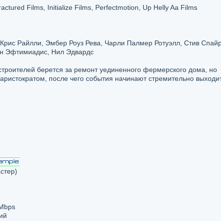
tured Films, Initialize Films, Perfectmotion, Up Helly Aa Films
 Крис Райлли, Эмбер Роуз Рева, Чарли Палмер Ротуэлл, Стив Спайр
он Эфтимиадис, Нил Эдвардс
троителей берется за ремонт уединенного фермерского дома, но
аристократом, после чего события начинают стремительно выходит
стер)
 Mbps
ий