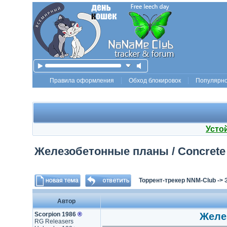
Правила оформления
Обход блокировок
Популярн
Усто
Железобетонные планы / Concrete P
Торрент-трекер NNM-Club
->
Автор
Scorpion 1986
®
Желез
RG Releasers