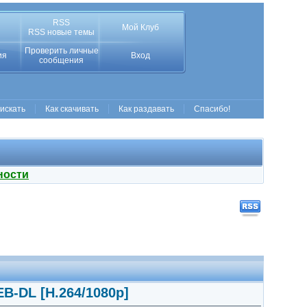
RSS
Мой Клуб
RSS новые темы
Проверить личные
ия
Вход
сообщения
 искать
Как скачивать
Как раздавать
Спасибо!
ности
B-DL [H.264/1080p]