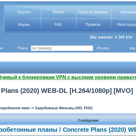
Портал
Трекер
Поиск по форуму
Закладки
Форум
FAQ
Правила
Регистрац
Нас вместе: 4 268 634
ое
Поиск :
Как
йчивый к блокировкам VPN с высоким уровнем приват
lans (2020) WEB-DL [H.264/1080p] [MVO]
Зарубежное кино
->
Зарубежные Фильмы (HD, FHD)
Сообщение
обетонные планы / Concrete Plans (2020) WE