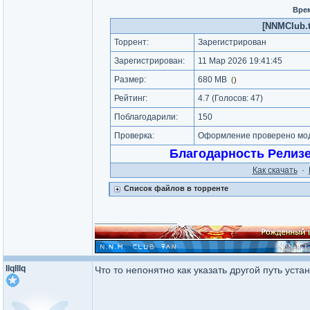
Врем
[NNMClub.t
Торрент:
Зарегистрирован
Зарегистрирован:
11 Мар 2026 19:41:45
Размер:
680 MB
(
)
Рейтинг:
4.7
(Голосов:
47
)
Поблагодарили:
150
Проверка:
Оформление проверено моде
Благодарность Релиз
Как cкачать
·
Список файлов в торренте
_________________
llqlllq
Что то непонятно как указать другой путь уста