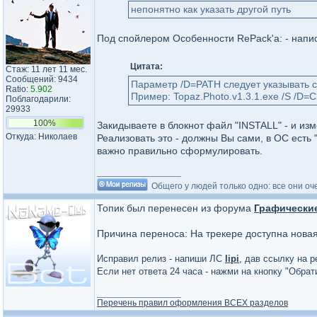
непонятно как указать другой путь
Под спойлером Особенности RePack'a: - напис
Цитата:
Стаж: 11 лет 11 мес.
Сообщений: 9434
Параметр /D=PATH следует указывать
Ratio:
5.902
Пример: Topaz.Photo.v1.3.1.exe /S /D=
Поблагодарили:
29933
100%
Закидываете в блокнот файл "INSTALL" - и изме
Откуда: Николаев
Реализовать это - должны Вы сами, в ОС есть "
важно правильно сформулировать.
_________________
Общего у людей только одно: все они оч
Топик был перенесен из форума
Графически
Причина переноса: На трекере доступна нова
Исправил релиз - напиши ЛС
lipi
, дав ссылку на р
Если нет ответа 24 часа - нажми на кнопку "Обра
_________________
Перечень правил оформления ВСЕХ разделов