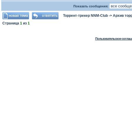
Показать сообщения:
Торрент-трекер NNM-Club
->
Архив тор
Страница
1
из
1
Пользовательское соглаш