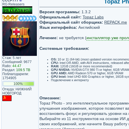
СССР777
®
Topaz Ph
RG Releasers
Версия программы:
1.3.2
Официальный сайт:
Topaz Labs
Официальный сайт сборщика:
REPACK.me
Язык интерфейса:
Английский
Лечение:
не требуется (
инсталлятор уже про
Системные требования:
Стаж: 5 лет
OS:
10 or 11 (64-bit) (most updated version recommen
Сообщений: 9677
CPU:
Intel OR AMD, with AVX instructions, released aft
Ratio:
44.47
RAM:
12GB (16GB or more recommended)
GPU NVIDIA:
NVIDIA GTX 980 Ti or higher, 6GB VRA
Раздал:
109.5 TB
GPU AMD:
AMD Radeon 570 or higher, 6GB VRAM
Поблагодарили:
GPU Intel:
Intel UHD 600 Graphics or higher, 16GB s
1754905
Подключение к интернету
100%
Откуда: НИЖНИЙ
НОВГОРОД
Описание:
Topaz Photo - это интеллектуальное программ
улучшения изображения, которое позволяет ва
восстановить фокус и регулировать уровни на
Выбирайте из 11 инструментов на основе ИИ 
своих изображений, или начните Вашу работу 