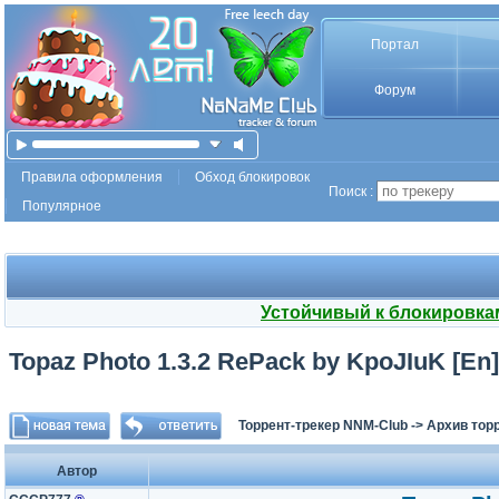
Портал
Форум
Правила оформления
Обход блокировок
Поиск :
Популярное
Устойчивый к блокировка
Topaz Photo 1.3.2 RePack by KpoJIuK [En]
Торрент-трекер NNM-Club
->
Архив тор
Автор