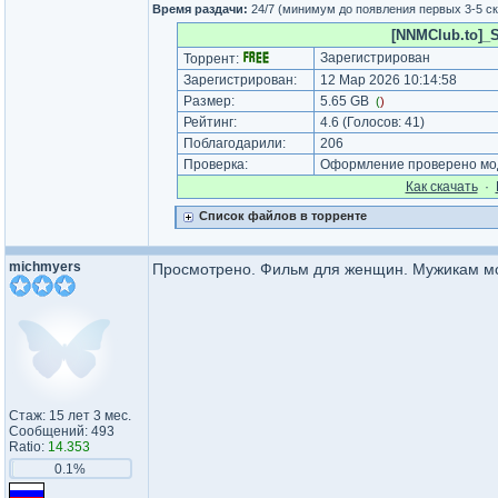
Время раздачи:
24/7 (минимум до появления первых 3-5 с
[NNMClub.to]_S
Зарегистрирован
Торрент:
Зарегистрирован:
12 Мар 2026 10:14:58
Размер:
5.65 GB
(
)
Рейтинг:
4.6
(Голосов:
41
)
Поблагодарили:
206
Проверка:
Оформление проверено мод
Как cкачать
·
Список файлов в торренте
michmyers
Просмотрено. Фильм для женщин. Мужикам м
Стаж: 15 лет 3 мес.
Сообщений: 493
Ratio:
14.353
0.1%