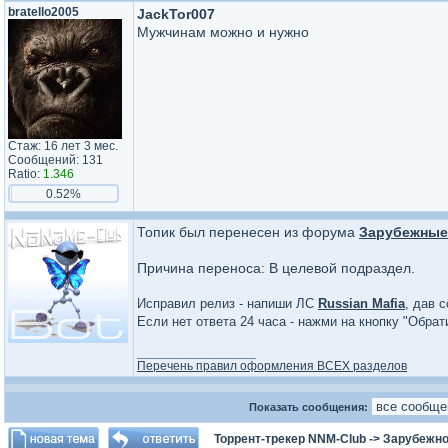
bratello2005
JackTor007
Мужчинам можно и нужно
Стаж: 16 лет 3 мес.
Сообщений: 131
Ratio:
1.346
0.52%
Топик был перенесен из форума
Зарубежные 
Причина переноса: В целевой подраздел.
Исправил релиз - напиши ЛС
Russian Mafia
, дав 
Если нет ответа 24 часа - нажми на кнопку "Обра
_________________
Перечень правил оформления ВСЕХ разделов
Показать сообщения:
Торрент-трекер NNM-Club
->
Зарубежно