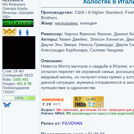
FILVOVAN
®
Холостяк в Итали
RG Releasers
Олигарх Клуба.
Производство:
США / A Higher Standard, Fireh
Релизер. Uploader
300+
Brothers
Жанр:
мелодрама
, комедия
Режиссер:
Чарльз Френсис Киннэн, Дэниэл К
Актеры:
Кевин Джеймс, Элисон Хэннигэн, Джо
Джули Энн Эмери, Николь Гримаудо, Джули Се
Алессандро Карбонара, Саломе Чандлер
Описание:
Невеста Мэтта мечтала о свадьбе в Италии, и 
Стаж: 19 лет
оплатил перелет её огромной семьи, роскошн
Сообщений: 6819
медовый месяц, но получил отказ прямо у алта
Ratio:
1080.465
данной ситуации, мужчина отправляется в за
Раздал:
461.8 TB
путешествие в одиночестве.
Поблагодарили:
730247
100%
6.7
13,459
/10
Возраст:
18+
(зрителям, достигшим 18 лет. запрещено для 
Рейтинг MPAA:
PG
(рекомендуется присутствие родителей
Релиз от:
FILVOVAN