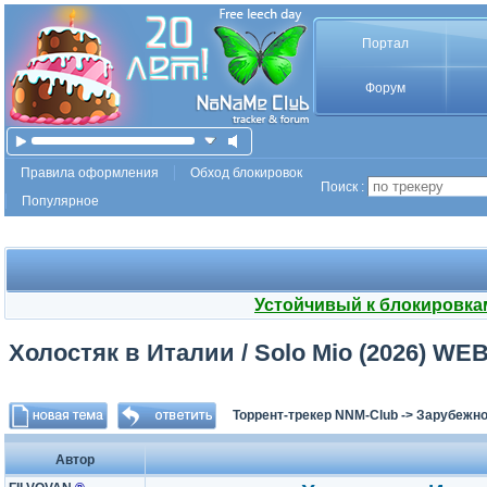
Портал
Форум
Правила оформления
Обход блокировок
Поиск :
Популярное
Устойчивый к блокировка
Холостяк в Италии / Solo Mio (2026) WEB
Торрент-трекер NNM-Club
->
Зарубежно
Автор