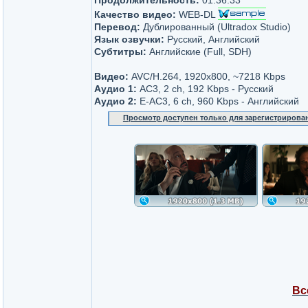
Продолжительность:
01:36:33
Качество видео:
WEB-DL
Перевод:
Дублированный (Ultradox Studio)
Язык озвучки:
Русский, Английский
Субтитры:
Английские (Full, SDH)
Видео:
AVC/H.264, 1920x800, ~7218 Kbps
Аудио 1:
AC3, 2 ch, 192 Kbps - Русский
Аудио 2:
E-AC3, 6 ch, 960 Kbps - Английский
Просмотр доступен только для зарегистрирова
Вс