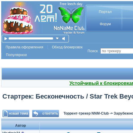
Портал
Форум
Правила оформления
Обход блокировок
Поиск :
Популярное
Устойчивый к блокировка
Стартрек: Бесконечность / Star Trek Beyo
Торрент-трекер NNM-Club
->
Зарубежно
Автор