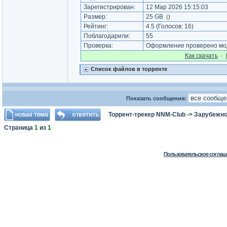
Зарегистрирован:
12 Мар 2026 15:15:03
Размер:
25 GB
(
)
Рейтинг:
4.5
(Голосов:
16
)
Поблагодарили:
55
Проверка:
Оформление проверено мод
Как cкачать
·
Список файлов в торренте
Показать сообщения:
Торрент-трекер NNM-Club
->
Зарубежно
Страница
1
из
1
Пользовательское соглаш