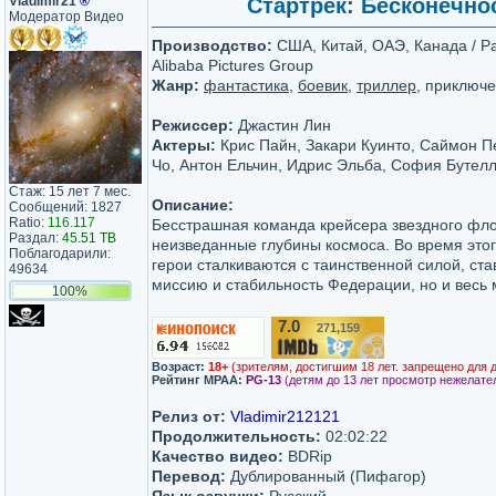
Vladimir21
®
Стартрек: Бесконечност
Модератор Видео
Производство:
США, Китай, ОАЭ, Канада / Pa
Alibaba Pictures Group
Жанр:
фантастика
,
боевик
,
триллер
, приключ
Режиссер:
Джастин Лин
Актеры:
Крис Пайн, Закари Куинто, Саймон Пе
Чо, Антон Ельчин, Идрис Эльба, София Бутел
Стаж: 15 лет 7 мес.
Описание:
Сообщений: 1827
Ratio:
116.117
Бесстрашная команда крейсера звездного фло
Раздал:
45.51 TB
неизведанные глубины космоса. Во время это
Поблагодарили:
герои сталкиваются с таинственной силой, ста
49634
миссию и стабильность Федерации, но и весь
100%
7.0
271,159
/10
Возраст:
18+
(зрителям, достигшим 18 лет. запрещено для 
Рейтинг MPAA:
PG-13
(детям до 13 лет просмотр нежелате
Релиз от:
Vladimir212121
Продолжительность:
02:02:22
Качество видео:
BDRip
Перевод:
Дублированный (Пифагор)