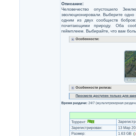
Описание:
Человечество опустошило Земл
эволюционировали. Выберите одно 
одним из двух сообществ бобро
почитающими природу. Оба сооб
геймплеем. Выбирайте, что вам бол
Особенности:
Особенности релиза:
Просмотр доступен только для за
Время раздачи:
24/7 (мультитрекерная раздач
Зарегистр
Торрент:
Зарегистрирован:
13 Мар 20
Размер:
1.63 GB
(