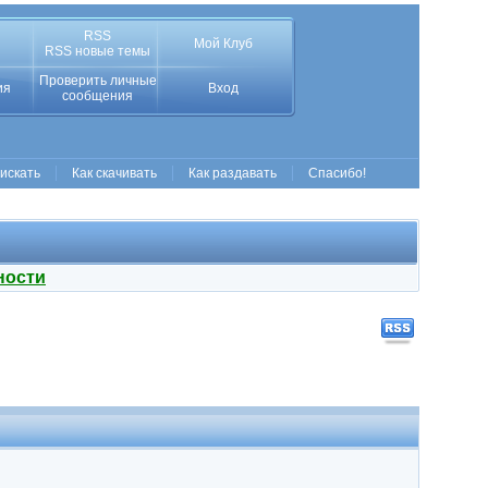
RSS
Мой Клуб
RSS новые темы
Проверить личные
ия
Вход
сообщения
 искать
Как скачивать
Как раздавать
Спасибо!
ности