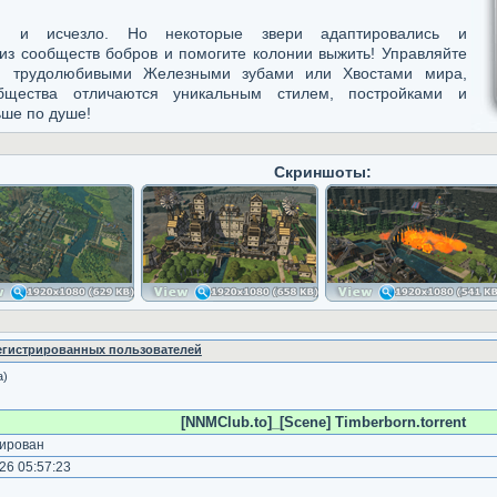
ю и исчезло. Но некоторые звери адаптировались и
из сообществ бобров и помогите колонии выжить! Управляйте
в: трудолюбивыми Железными зубами или Хвостами мира,
щества отличаются уникальным стилем, постройками и
ьше по душе!
Скриншоты:
регистрированных пользователей
а)
[NNMClub.to]_[Scene] Timberborn.torrent
ирован
26 05:57:23
)