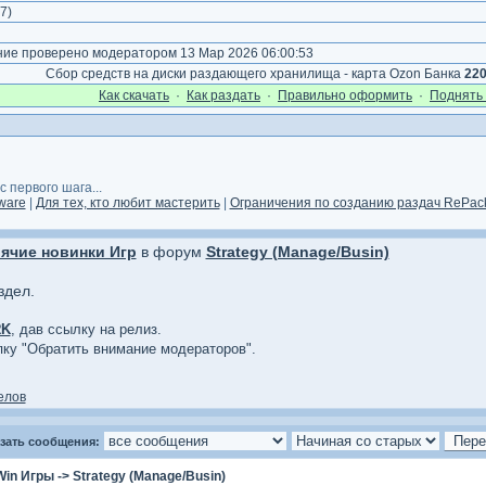
7
)
е проверено модератором 13 Мар 2026 06:00:53
Сбор средств на диски раздающего хранилища - карта Ozon Банка
22
Как cкачать
·
Как раздать
·
Правильно оформить
·
Поднять 
 первого шага...
ware
|
Для тех, кто любит мастерить
|
Ограничения по созданию раздач RePack
ячие новинки Игр
в форум
Strategy (Manage/Busin)
здел.
RK
, дав ссылку на релиз.
опку "Обратить внимание модераторов".
елов
зать сообщения:
Win Игры
->
Strategy (Manage/Busin)