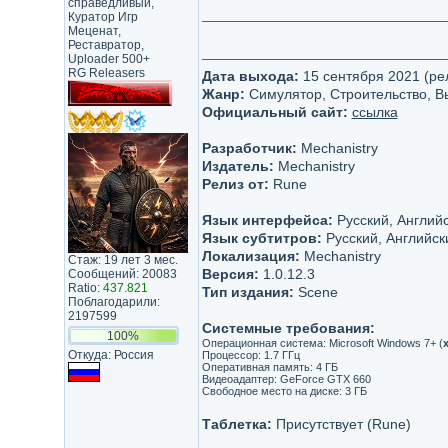
справедливый,
Куратор Игр
Меценат,
Реставратор,
Uploader 500+
RG Releasers
Дата выхода:
15 сентября 2021 (ре
Жанр:
Симулятор, Строительство, 
Официальный сайт:
ссылка
Разработчик:
Mechanistry
Издатель:
Mechanistry
Релиз от:
Rune
Язык интерфейса:
Русский, Английс
Язык субтитров:
Русский, Английск
Локализация:
Mechanistry
Стаж: 19 лет 3 мес.
Версия:
1.0.12.3
Сообщений: 20083
Ratio:
437.821
Тип издания:
Scene
Поблагодарили:
2197599
Системные требования:
100%
Операционная система: Microsoft Windows 7+ (
Откуда: Россия
Процессор: 1.7 ГГц
Оперативная память: 4 ГБ
Видеоадаптер: GeForce GTX 660
Свободное место на диске: 3 ГБ
Таблетка:
Присутствует (Rune)