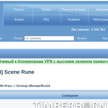
Портал
Трекер
Поиск по форуму
Закладки
Форум
FAQ
Правила
Регистрац
Нас вместе: 4 268 364
ое
Поиск :
Как
йчивый к блокировкам VPN с высоким уровнем приват
.3) Scene Rune
Win Игры
->
Strategy (Manage/Busin)
Сообщение