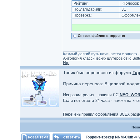
Рейтинг:
(Голосов:
Поблагодарили:
31
Проверка:
Оформлени
Список файлов в торренте
_________________
Каждый долгий путь начинается с одного - с
Антология классических шутеров от id Soft
Игр
Топик был перенесен из форума
Гор
Причина переноса: В целевой подра
Исправил релиз - напиши ЛС
NEO_WO
Если нет ответа 24 часа - нажми на кн
_________________
Перечень правил оформления ВСЕХ разд
Пока
Торрент-трекер NNM-Club
->