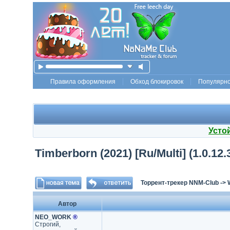
Правила оформления
Обход блокировок
Популярн
Усто
Timberborn (2021) [Ru/Multi] (1.0.12
Торрент-трекер NNM-Club
->
Автор
NEO_WORK
®
Строгий,