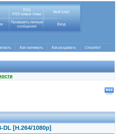
RSS
Мой Клуб
RSS новые темы
Проверить личные
ия
Вход
сообщения
 искать
Как скачивать
Как раздавать
Спасибо!
ности
-DL [H.264/1080p]