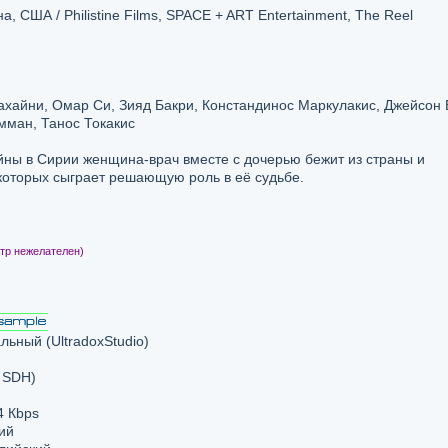
 США / Philistine Films, SPACE + ART Entertainment, The Reel
хайни, Омар Си, Зияд Бакри, Констандинос Маркулакис, Джейсон 
мман, Танос Токакис
йны в Сирии женщина-врач вместе с дочерью бежит из страны и
которых сыграет решающую роль в её судьбе.
тр нежелателен)
ный (UltradoxStudio)
, SDH)
4 Кbps
ий