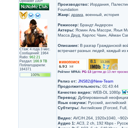
Uploader 100+
Производство:
Иордания, Палестина,
Foundation
Жанр:
драма
, военный, история
Режиссер:
Брандт Андерсен
Актеры:
Ясмин Аль Массри, Яхья Ма
Масса Дауд, Карлос Чаин, Айман Са
Описание:
В разгар Гражданской во
Стаж: 4 года 3 мес.
встречает разных людей, каждый из 
Сообщений: 1964
Ratio:
962.21
Раздал:
166.9 TB
8.1
13,166
/10
Поблагодарили:
184371
Рейтинг MPAA:
PG-13
(детям до 13 лет просмо
100%
Релиз от:
JNS82@New-Team
Продолжительность:
01:43:44
Качество видео:
WEB-DL 1080p
Перевод:
Дублированный неофициаль
Язык озвучки:
Русский, английский
Субтитры:
Английские (Forced, Full
Видео:
AVC/H.264, 1920x1040, ~902
Аудио 1:
AC3, 2 ch, 192 Кbps - Русск