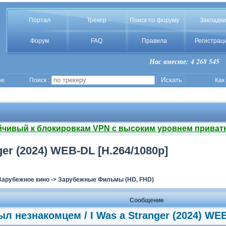
Портал
Трекер
Поиск по форуму
Закладки
Форум
FAQ
Правила
Регистрац
Нас вместе: 4 268 545
ое
Поиск :
Как
йчивый к блокировкам VPN с высоким уровнем приват
er (2024) WEB-DL [H.264/1080p]
Зарубежное кино
->
Зарубежные Фильмы (HD, FHD)
Сообщение
ыл незнакомцем / I Was a Stranger (2024) WEB