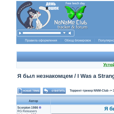
Правила оформления
Обход блокировок
Популярн
Усто
Я был незнакомцем / I Was a Strang
Торрент-трекер NNM-Club
->
Автор
Scorpion 1986
®
Я б
RG Releasers