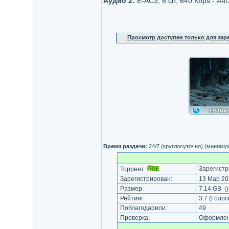
Аудио 2:
Е-AC3, 6 ch, 640 Кbps - Ан
Просмотр доступен только для за
Время раздачи:
24/7 (круглосуточно) (миниму
Зарегистр
Торрент:
Зарегистрирован:
13 Мар 20
Размер:
7.14 GB
(
Рейтинг:
3.7
(Голос
Поблагодарили:
49
Проверка:
Оформлени