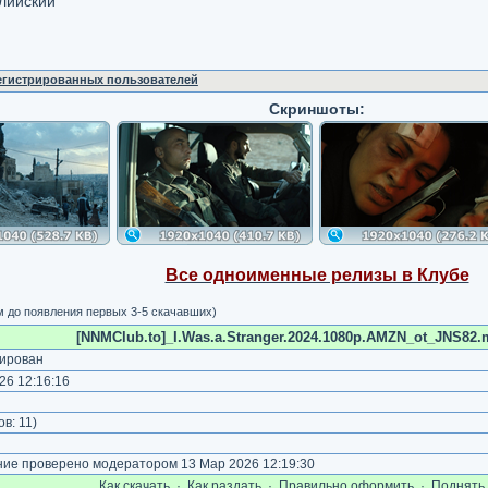
глийский
регистрированных пользователей
Скриншоты:
Все одноименные релизы в Клубе
м до появления первых 3-5 скачавших)
[NNMClub.to]_I.Was.a.Stranger.2024.1080p.AMZN_ot_JNS82.m
ирован
26 12:16:16
)
ов:
11
)
е проверено модератором 13 Мар 2026 12:19:30
Как cкачать
·
Как раздать
·
Правильно оформить
·
Поднять 