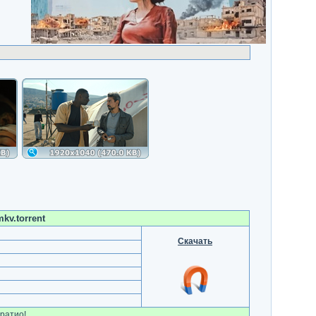
kv.torrent
Скачать
ратио!